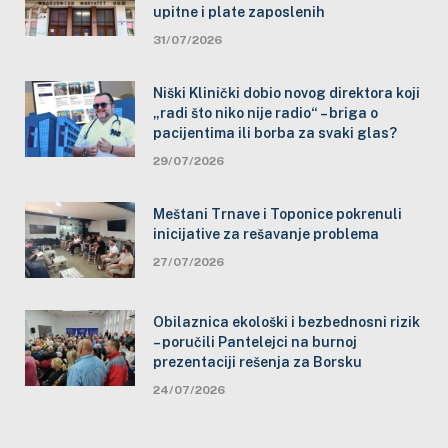
upitne i plate zaposlenih
31/07/2026
Niški Klinički dobio novog direktora koji
„radi što niko nije radio“ – briga o
pacijentima ili borba za svaki glas?
29/07/2026
Meštani Trnave i Toponice pokrenuli
inicijative za rešavanje problema
27/07/2026
Obilaznica ekološki i bezbednosni rizik
– poručili Pantelejci na burnoj
prezentaciji rešenja za Borsku
24/07/2026