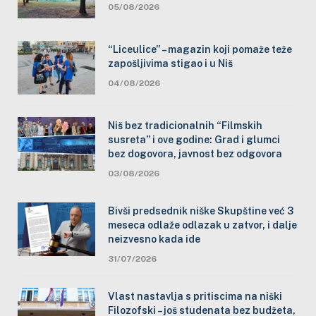
05/08/2026
“Liceulice” – magazin koji pomaže teže
zapošljivima stigao i u Niš
04/08/2026
Niš bez tradicionalnih “Filmskih
susreta” i ove godine: Grad i glumci
bez dogovora, javnost bez odgovora
03/08/2026
Bivši predsednik niške Skupštine već 3
meseca odlaže odlazak u zatvor, i dalje
neizvesno kada ide
31/07/2026
Vlast nastavlja s pritiscima na niški
Filozofski – još studenata bez budžeta,