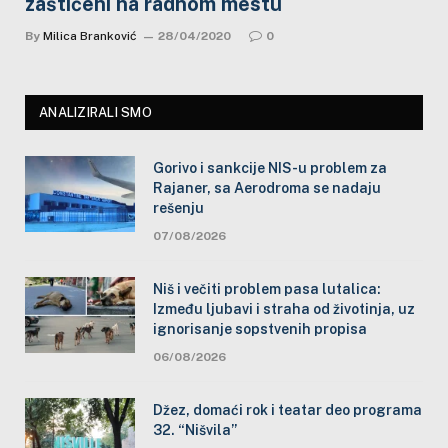
zaštićeni na radnom mestu
By
Milica Branković
28/04/2020
0
ANALIZIRALI SMO
Gorivo i sankcije NIS-u problem za
Rajaner, sa Aerodroma se nadaju
rešenju
07/08/2026
Niš i večiti problem pasa lutalica:
Između ljubavi i straha od životinja, uz
ignorisanje sopstvenih propisa
06/08/2026
Džez, domaći rok i teatar deo programa
32. “Nišvila”