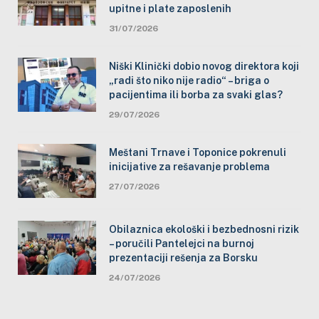
upitne i plate zaposlenih
31/07/2026
Niški Klinički dobio novog direktora koji
„radi što niko nije radio“ – briga o
pacijentima ili borba za svaki glas?
29/07/2026
Meštani Trnave i Toponice pokrenuli
inicijative za rešavanje problema
27/07/2026
Obilaznica ekološki i bezbednosni rizik
– poručili Pantelejci na burnoj
prezentaciji rešenja za Borsku
24/07/2026