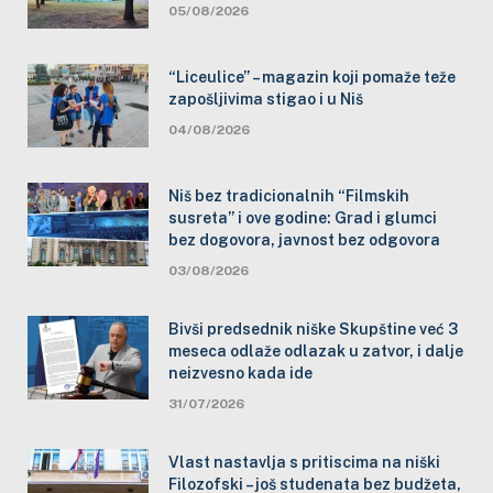
05/08/2026
“Liceulice” – magazin koji pomaže teže
zapošljivima stigao i u Niš
04/08/2026
Niš bez tradicionalnih “Filmskih
susreta” i ove godine: Grad i glumci
bez dogovora, javnost bez odgovora
03/08/2026
Bivši predsednik niške Skupštine već 3
meseca odlaže odlazak u zatvor, i dalje
neizvesno kada ide
31/07/2026
Vlast nastavlja s pritiscima na niški
Filozofski – još studenata bez budžeta,