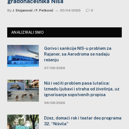
gradonačelnika Niša
By
J. Stojanović / F. Petković
30/04/2025
0
ANALIZIRALI SMO
Gorivo i sankcije NIS-u problem za
Rajaner, sa Aerodroma se nadaju
rešenju
07/08/2026
Niš i večiti problem pasa lutalica:
Između ljubavi i straha od životinja, uz
ignorisanje sopstvenih propisa
06/08/2026
Džez, domaći rok i teatar deo programa
32. “Nišvila”