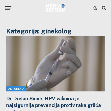
Kategorija:
ginekolog
AKTUELNO
Dr Dušan Simić: HPV vakcina je
najsigurnija prevencija protiv raka grlića