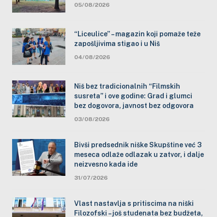
05/08/2026
“Liceulice” – magazin koji pomaže teže
zapošljivima stigao i u Niš
04/08/2026
Niš bez tradicionalnih “Filmskih
susreta” i ove godine: Grad i glumci
bez dogovora, javnost bez odgovora
03/08/2026
Bivši predsednik niške Skupštine već 3
meseca odlaže odlazak u zatvor, i dalje
neizvesno kada ide
31/07/2026
Vlast nastavlja s pritiscima na niški
Filozofski – još studenata bez budžeta,