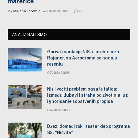
materice
By
Miljana Jeremić
31/03/2023
0
ANALIZIRALI SMO
Gorivo i sankcije NIS-u problem za
Rajaner, sa Aerodroma se nadaju
rešenju
07/08/2026
Niš i večiti problem pasa lutalica:
Između ljubavi i straha od životinja, uz
ignorisanje sopstvenih propisa
06/08/2026
Džez, domaći rok i teatar deo programa
32. “Nišvila”