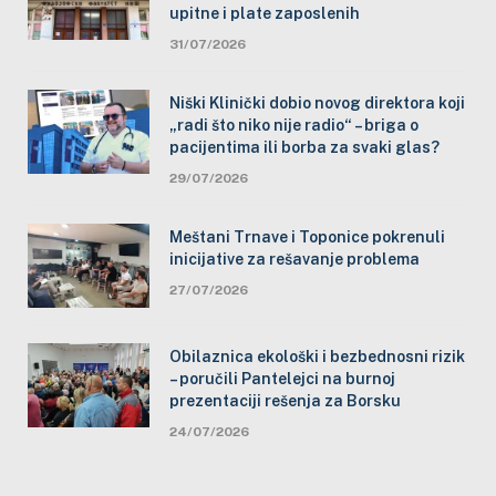
upitne i plate zaposlenih
31/07/2026
Niški Klinički dobio novog direktora koji
„radi što niko nije radio“ – briga o
pacijentima ili borba za svaki glas?
29/07/2026
Meštani Trnave i Toponice pokrenuli
inicijative za rešavanje problema
27/07/2026
Obilaznica ekološki i bezbednosni rizik
– poručili Pantelejci na burnoj
prezentaciji rešenja za Borsku
24/07/2026