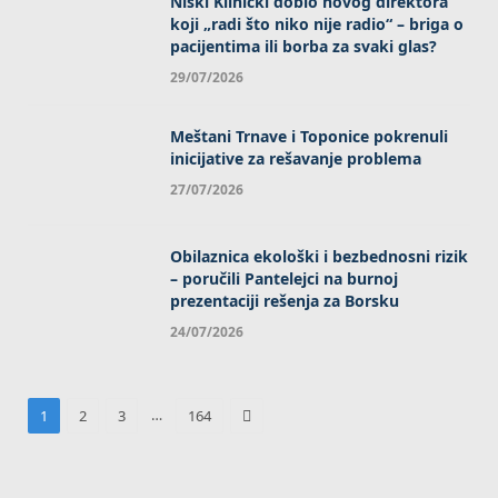
Niški Klinički dobio novog direktora
koji „radi što niko nije radio“ – briga o
pacijentima ili borba za svaki glas?
29/07/2026
Meštani Trnave i Toponice pokrenuli
inicijative za rešavanje problema
27/07/2026
Obilaznica ekološki i bezbednosni rizik
– poručili Pantelejci na burnoj
prezentaciji rešenja za Borsku
24/07/2026
Next
…
1
2
3
164