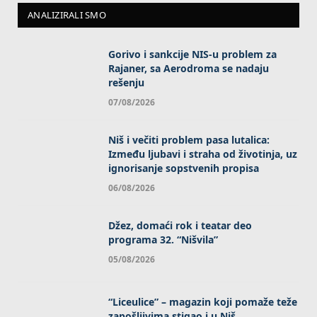
ANALIZIRALI SMO
Gorivo i sankcije NIS-u problem za
Rajaner, sa Aerodroma se nadaju
rešenju
07/08/2026
Niš i večiti problem pasa lutalica:
Između ljubavi i straha od životinja, uz
ignorisanje sopstvenih propisa
06/08/2026
Džez, domaći rok i teatar deo
programa 32. “Nišvila”
05/08/2026
“Liceulice” – magazin koji pomaže teže
zapošljivima stigao i u Niš