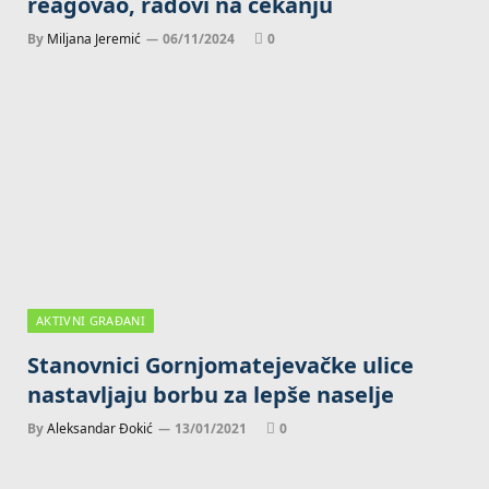
reagovao, radovi na čekanju
By
Miljana Jeremić
06/11/2024
0
AKTIVNI GRAĐANI
Stanovnici Gornjomatejevačke ulice
nastavljaju borbu za lepše naselje
By
Aleksandar Đokić
13/01/2021
0