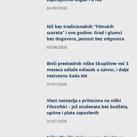
04/08/2026
Niš bez tradicionalnih “Filmskih
susreta” i ove godine: Grad i glumci
bez dogovora, javnost bez odgovora
03/08/2026
Bivši predsednik niške Skupštine već 3
meseca odlaže odlazak u zatvor, i dalje
neizvesno kada ide
31/07/2026
Vlast nastavlja s pritiscima na niški
Filozofski – još studenata bez budžeta,
upitne i plate zaposlenih
31/07/2026