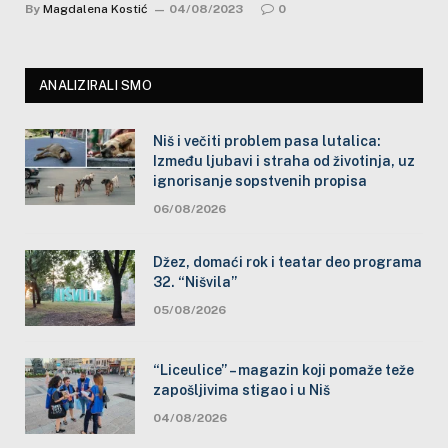
By
Magdalena Kostić
04/08/2023
0
ANALIZIRALI SMO
Niš i večiti problem pasa lutalica:
Između ljubavi i straha od životinja, uz
ignorisanje sopstvenih propisa
06/08/2026
Džez, domaći rok i teatar deo programa
32. “Nišvila”
05/08/2026
“Liceulice” – magazin koji pomaže teže
zapošljivima stigao i u Niš
04/08/2026