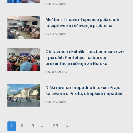
29/07/2026
Meštani Trnave i Toponice pokrenuli
inicijative za rešavanje problema
27/07/2026
Obilaznica ekološki i bezbednosni rizik
– poručili Pantelejci na burnoj
prezentaciji rešenja za Borsku
24/07/2026
Niški novinari napadnuti tokom Prajd
karavana u Pirotu, uhapšeni napadači
20/07/2026
…
Next
1
2
3
163