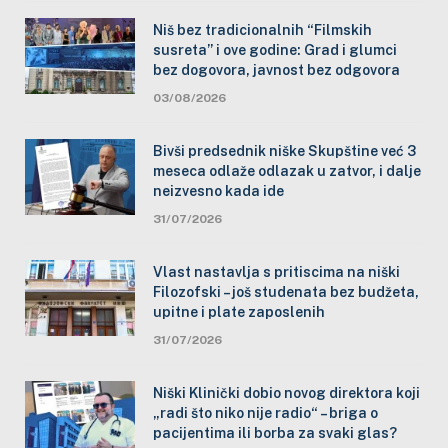
Niš bez tradicionalnih “Filmskih
susreta” i ove godine: Grad i glumci
bez dogovora, javnost bez odgovora
03/08/2026
Bivši predsednik niške Skupštine već 3
meseca odlaže odlazak u zatvor, i dalje
neizvesno kada ide
31/07/2026
Vlast nastavlja s pritiscima na niški
Filozofski – još studenata bez budžeta,
upitne i plate zaposlenih
31/07/2026
Niški Klinički dobio novog direktora koji
„radi što niko nije radio“ – briga o
pacijentima ili borba za svaki glas?