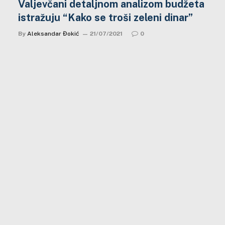
Valjevčani detaljnom analizom budžeta
istražuju “Kako se troši zeleni dinar”
By
Aleksandar Đokić
21/07/2021
0