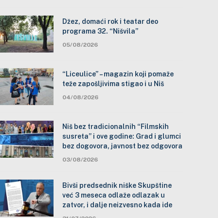
Džez, domaći rok i teatar deo
programa 32. “Nišvila”
05/08/2026
“Liceulice” – magazin koji pomaže
teže zapošljivima stigao i u Niš
04/08/2026
Niš bez tradicionalnih “Filmskih
susreta” i ove godine: Grad i glumci
bez dogovora, javnost bez odgovora
03/08/2026
Bivši predsednik niške Skupštine
već 3 meseca odlaže odlazak u
zatvor, i dalje neizvesno kada ide