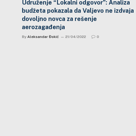
Udruženje “Lokalni odgovor”: Analiza
budžeta pokazala da Valjevo ne izdvaja
dovoljno novca za rešenje
aerozagađenja
By
Aleksandar Đokić
21/04/2022
0