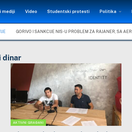
 mediji
Video
Studentski protesti
Politika
IJE
i dinar
AKTIVNI GRAĐANI