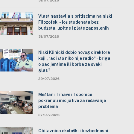
31/07/2026
Vlast nastavlja s pritiscima na niški
Filozofski – još studenata bez
budžeta, upitne i plate zaposlenih
31/07/2026
Niški Klinički dobio novog direktora
koji „radi što niko nije radio“ – briga
o pacijentima ili borba za svaki
glas?
29/07/2026
Meštani Trnave i Toponice
pokrenuli inicijative za rešavanje
problema
27/07/2026
Obilaznica ekološki i bezbednosni