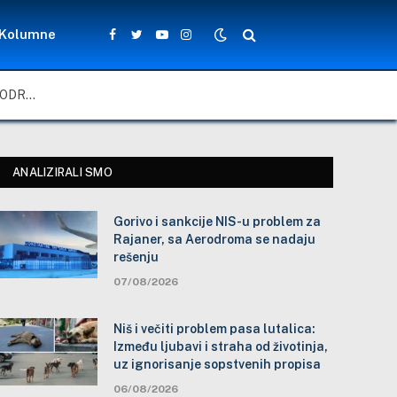
Kolumne
Facebook
Twitter
YouTube
Instagram
GORIVO I SANKCIJE NIS-U PROBLEM ZA RAJANER, SA AERODROMA SE NADAJU REŠENJU
ANALIZIRALI SMO
Gorivo i sankcije NIS-u problem za
Rajaner, sa Aerodroma se nadaju
rešenju
07/08/2026
Niš i večiti problem pasa lutalica:
Između ljubavi i straha od životinja,
uz ignorisanje sopstvenih propisa
06/08/2026