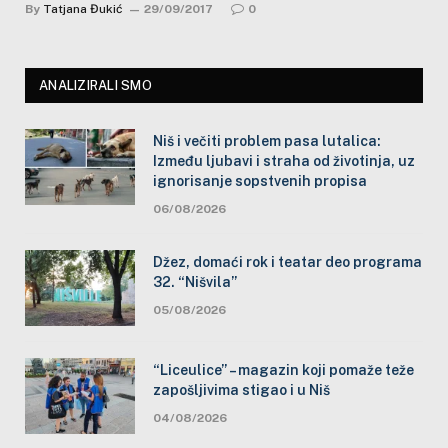
By
Tatjana Đukić
29/09/2017
0
ANALIZIRALI SMO
Niš i večiti problem pasa lutalica:
Između ljubavi i straha od životinja, uz
ignorisanje sopstvenih propisa
06/08/2026
Džez, domaći rok i teatar deo programa
32. “Nišvila”
05/08/2026
“Liceulice” – magazin koji pomaže teže
zapošljivima stigao i u Niš
04/08/2026