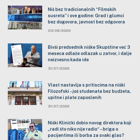
Niš bez tradicionalnih “Filmskih
susreta” i ove godine: Grad i glumci
bez dogovora, javnost bez odgovora
03/08/2026
Bivši predsednik niške Skupštine već 3
meseca odlaže odlazak u zatvor, i dalje
neizvesno kada ide
31/07/2026
Vlast nastavlja s pritiscima na niški
Filozofski – još studenata bez budžeta,
upitne i plate zaposlenih
31/07/2026
Niški Klinički dobio novog direktora koji
„radi što niko nije radio“ – briga o
pacijentima ili borba za svaki glas?