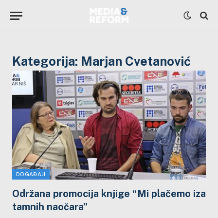
Kategorija:
Marjan Cvetanović
DOGAĐAJI
Održana promocija knjige “Mi plačemo iza
tamnih naočara”