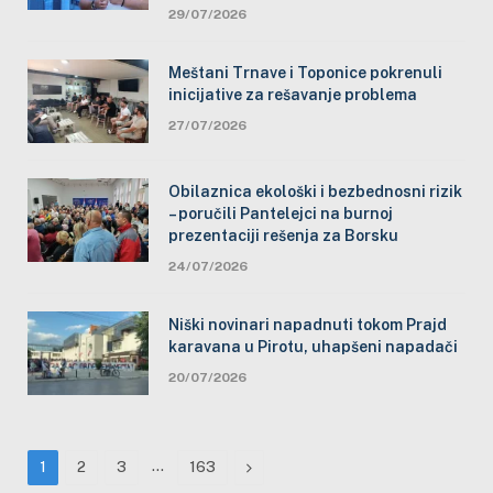
29/07/2026
Meštani Trnave i Toponice pokrenuli
inicijative za rešavanje problema
27/07/2026
Obilaznica ekološki i bezbednosni rizik
– poručili Pantelejci na burnoj
prezentaciji rešenja za Borsku
24/07/2026
Niški novinari napadnuti tokom Prajd
karavana u Pirotu, uhapšeni napadači
20/07/2026
…
Next
1
2
3
163