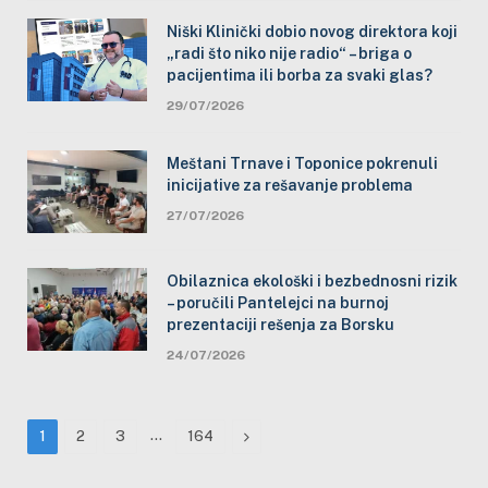
Niški Klinički dobio novog direktora koji
„radi što niko nije radio“ – briga o
pacijentima ili borba za svaki glas?
29/07/2026
Meštani Trnave i Toponice pokrenuli
inicijative za rešavanje problema
27/07/2026
Obilaznica ekološki i bezbednosni rizik
– poručili Pantelejci na burnoj
prezentaciji rešenja za Borsku
24/07/2026
…
Next
1
2
3
164