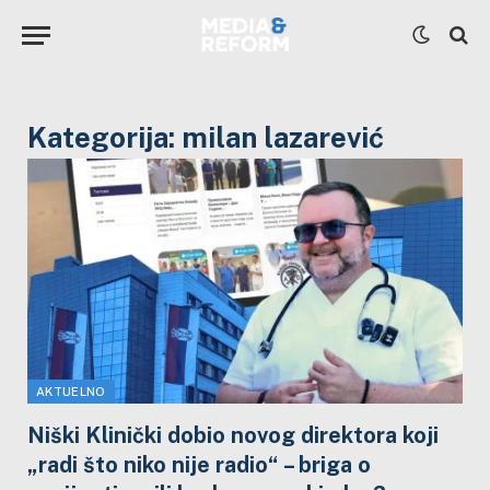
Kategorija:
milan lazarević
AKTUELNO
Niški Klinički dobio novog direktora koji
„radi što niko nije radio“ – briga o