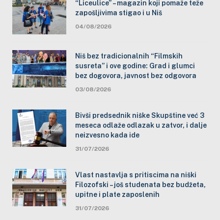
“Liceulice” – magazin koji pomaže teže
zapošljivima stigao i u Niš
04/08/2026
Niš bez tradicionalnih “Filmskih
susreta” i ove godine: Grad i glumci
bez dogovora, javnost bez odgovora
03/08/2026
Bivši predsednik niške Skupštine već 3
meseca odlaže odlazak u zatvor, i dalje
neizvesno kada ide
31/07/2026
Vlast nastavlja s pritiscima na niški
Filozofski – još studenata bez budžeta,
upitne i plate zaposlenih
31/07/2026