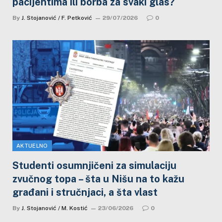
pacijentima ili borba za svaki glas?
By
J. Stojanović / F. Petković
29/07/2026
0
AKTUELNO
Studenti osumnjičeni za simulaciju
zvučnog topa – šta u Nišu na to kažu
građani i stručnjaci, a šta vlast
By
J. Stojanović / M. Kostić
23/06/2026
0