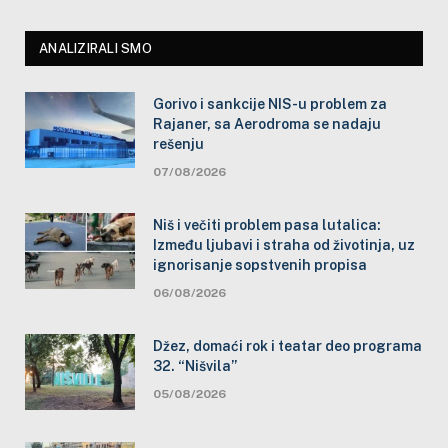
ANALIZIRALI SMO
Gorivo i sankcije NIS-u problem za
Rajaner, sa Aerodroma se nadaju
rešenju
07/08/2026
Niš i večiti problem pasa lutalica:
Između ljubavi i straha od životinja, uz
ignorisanje sopstvenih propisa
06/08/2026
Džez, domaći rok i teatar deo programa
32. “Nišvila”
05/08/2026