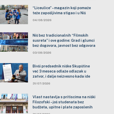
“Liceulice” – magazin koji pomaže
teže zapošljivima stigao i u Niš
04/08/2026
Niš bez tradicionalnih “Filmskih
susreta” i ove godine: Grad i glumci
bez dogovora, javnost bez odgovora
03/08/2026
Bivši predsednik niške Skupštine
već 3 meseca odlaže odlazak u
zatvor, i dalje neizvesno kada ide
31/07/2026
Vlast nastavlja s pritiscima na niški
Filozofski – još studenata bez
budžeta, upitne i plate zaposlenih