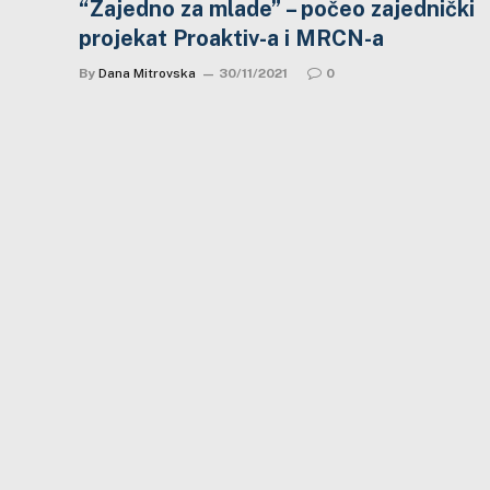
“Zajedno za mlade” – počeo zajednički
projekat Proaktiv-a i MRCN-a
By
Dana Mitrovska
30/11/2021
0