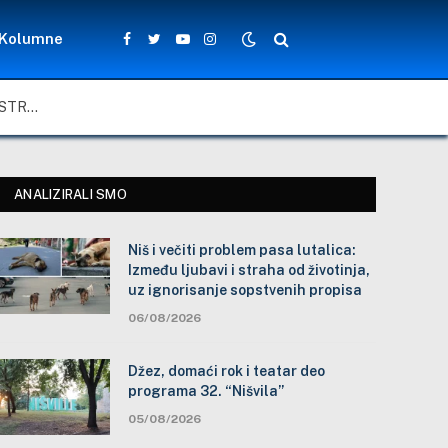
Kolumne
Facebook
Twitter
YouTube
Instagram
NIŠ I VEČITI PROBLEM PASA LUTALICA: IZMEĐU LJUBAVI I STRAHA OD ŽIVOTINJA, UZ IGNORISANJE SOPSTVENIH PROPISA
ANALIZIRALI SMO
Niš i večiti problem pasa lutalica:
Između ljubavi i straha od životinja,
uz ignorisanje sopstvenih propisa
06/08/2026
Džez, domaći rok i teatar deo
programa 32. “Nišvila”
05/08/2026