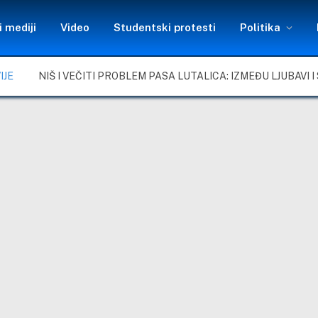
 mediji
Video
Studentski protesti
Politika
IJE