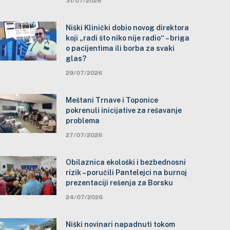
31/07/2026
Niški Klinički dobio novog direktora
koji „radi što niko nije radio“ – briga
o pacijentima ili borba za svaki
glas?
29/07/2026
Meštani Trnave i Toponice
pokrenuli inicijative za rešavanje
problema
27/07/2026
Obilaznica ekološki i bezbednosni
rizik – poručili Pantelejci na burnoj
prezentaciji rešenja za Borsku
24/07/2026
Niški novinari napadnuti tokom