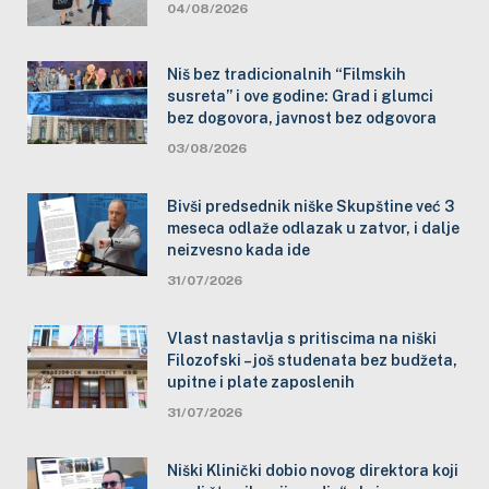
04/08/2026
Niš bez tradicionalnih “Filmskih
susreta” i ove godine: Grad i glumci
bez dogovora, javnost bez odgovora
03/08/2026
Bivši predsednik niške Skupštine već 3
meseca odlaže odlazak u zatvor, i dalje
neizvesno kada ide
31/07/2026
Vlast nastavlja s pritiscima na niški
Filozofski – još studenata bez budžeta,
upitne i plate zaposlenih
31/07/2026
Niški Klinički dobio novog direktora koji