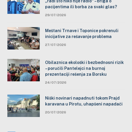
„radi što niko nije radio“ – briga o
pacijentima ili borba za svaki glas?
29/07/2026
Meštani Trnave i Toponice pokrenuli
inicijative za rešavanje problema
27/07/2026
Obilaznica ekološki i bezbednosni rizik
– poručili Pantelejci na burnoj
prezentaciji rešenja za Borsku
24/07/2026
Niški novinari napadnuti tokom Prajd
karavana u Pirotu, uhapšeni napadači
20/07/2026