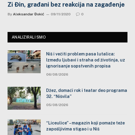
Zi Đin, građani bez reakcija na zagađenje
By
Aleksandar Đokić
09/11/2020
0
ANALIZIRALI SMO
Niš i večiti problem pasa lutalica:
Između ljubavi i straha od životinja, uz
ignorisanje sopstvenih propisa
06/08/2026
Džez, domaći rok i teatar deo programa
32. “Nišvila”
05/08/2026
“Liceulice” – magazin koji pomaže teže
zapošljivima stigao i u Niš