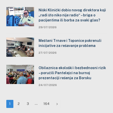
Niški Klinički dobio novog direktora koji
„radi što niko nije radio“ – briga o
pacijentima ili borba za svaki glas?
29/07/2026
Meštani Trnave i Toponice pokrenuli
inicijative za rešavanje problema
27/07/2026
Obilaznica ekološki i bezbednosni rizik
– poručili Pantelejci na burnoj
prezentaciji rešenja za Borsku
24/07/2026
…
Next
1
2
3
164