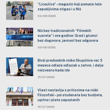
“Liceulice” – magazin koji pomaže teže
zapošljivima stigao i u Niš
04/08/2026
Niš bez tradicionalnih “Filmskih
susreta” i ove godine: Grad i glumci
bez dogovora, javnost bez odgovora
03/08/2026
Bivši predsednik niške Skupštine već 3
meseca odlaže odlazak u zatvor, i dalje
neizvesno kada ide
31/07/2026
Vlast nastavlja s pritiscima na niški
Filozofski – još studenata bez budžeta,
upitne i plate zaposlenih
31/07/2026