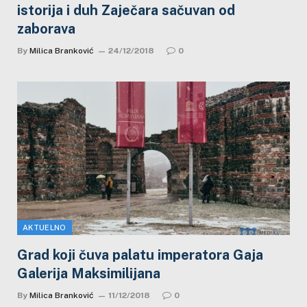
istorija i duh Zaječara sačuvan od
zaborava
By
Milica Branković
24/12/2018
0
AKTUELNO
Grad koji čuva palatu imperatora Gaja
Galerija Maksimilijana
By
Milica Branković
11/12/2018
0