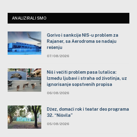
ANALIZIRALI SMO
Gorivo i sankcije NIS-u problem za
Rajaner, sa Aerodroma se nadaju
rešenju
07/08/2026
Niš i večiti problem pasa lutalica:
Između ljubavi i straha od životinja, uz
ignorisanje sopstvenih propisa
06/08/2026
Džez, domaći rok i teatar deo programa
32. “Nišvila”
05/08/2026