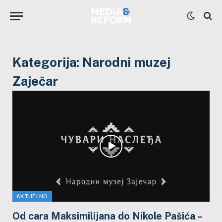
Kategorija:
Narodni muzej
Zaječar
AKTUELNO
Od cara Maksimilijana do Nikole Pašića –