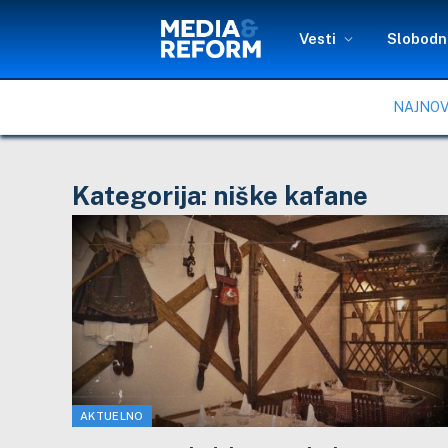
Vesti
Slobodni
NAJNOV
Kategorija:
niške kafane
AKTUELNO