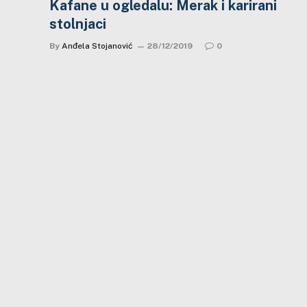
Kafane u ogledalu: Merak i karirani
stolnjaci
By
Anđela Stojanović
28/12/2019
0