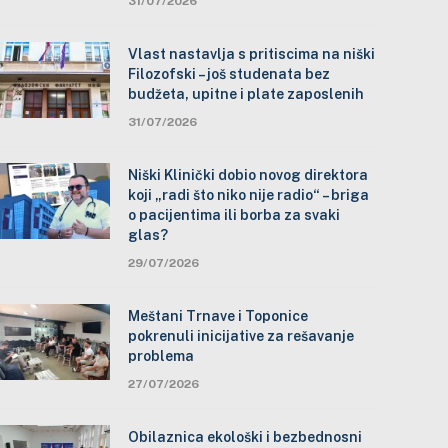
31/07/2026
Vlast nastavlja s pritiscima na niški
Filozofski – još studenata bez
budžeta, upitne i plate zaposlenih
31/07/2026
Niški Klinički dobio novog direktora
koji „radi što niko nije radio“ – briga
o pacijentima ili borba za svaki
glas?
29/07/2026
Meštani Trnave i Toponice
pokrenuli inicijative za rešavanje
problema
27/07/2026
Obilaznica ekološki i bezbednosni