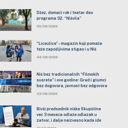
Džez, domaći rok i teatar deo
programa 32. “Nišvila”
05/08/2026
“Liceulice” – magazin koji pomaže
teže zapošljivima stigao i u Niš
04/08/2026
Niš bez tradicionalnih “Filmskih
susreta” i ove godine: Grad i glumci
bez dogovora, javnost bez odgovora
03/08/2026
Bivši predsednik niške Skupštine
već 3 meseca odlaže odlazak u
zatvor, i dalje neizvesno kada ide