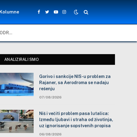
Kolumne
Facebook
Twitter
YouTube
Instagram
GORIVO I SANKCIJE NIS-U PROBLEM ZA RAJANER, SA AERODROMA SE NADAJU REŠENJU
ANALIZIRALI SMO
Gorivo i sankcije NIS-u problem za
Rajaner, sa Aerodroma se nadaju
rešenju
07/08/2026
Niš i večiti problem pasa lutalica:
Između ljubavi i straha od životinja,
uz ignorisanje sopstvenih propisa
06/08/2026