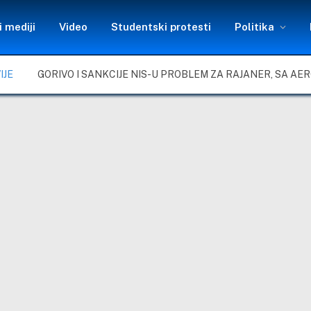
 mediji
Video
Studentski protesti
Politika
IJE