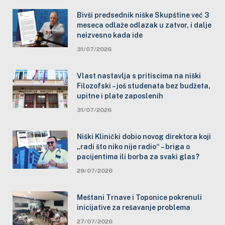
Bivši predsednik niške Skupštine već 3
meseca odlaže odlazak u zatvor, i dalje
neizvesno kada ide
31/07/2026
Vlast nastavlja s pritiscima na niški
Filozofski – još studenata bez budžeta,
upitne i plate zaposlenih
31/07/2026
Niški Klinički dobio novog direktora koji
„radi što niko nije radio“ – briga o
pacijentima ili borba za svaki glas?
29/07/2026
Meštani Trnave i Toponice pokrenuli
inicijative za rešavanje problema
27/07/2026