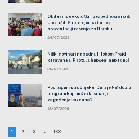
Obilaznica ekološki i bezbednosni rizik
– poručili Pantelejci na burnoj
prezentaciji rešenja za Borsku
24/07/2026
Niški novinari napadnuti tokom Prajd
karavana u Pirotu, uhapšeni napadači
20/07/2026
Pod lupom stručnjaka: Da li je Niš dobio
program koji može da smanji
zagađenje vazduha?
18/07/2026
…
Next
1
2
3
163