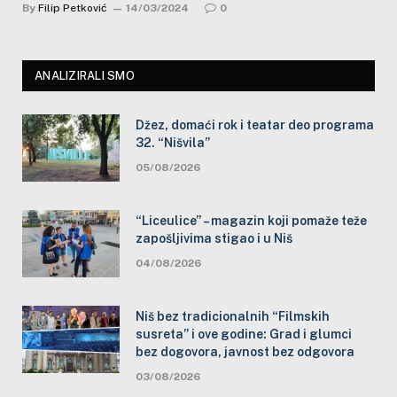
By
Filip Petković
14/03/2024
0
ANALIZIRALI SMO
Džez, domaći rok i teatar deo programa
32. “Nišvila”
05/08/2026
“Liceulice” – magazin koji pomaže teže
zapošljivima stigao i u Niš
04/08/2026
Niš bez tradicionalnih “Filmskih
susreta” i ove godine: Grad i glumci
bez dogovora, javnost bez odgovora
03/08/2026