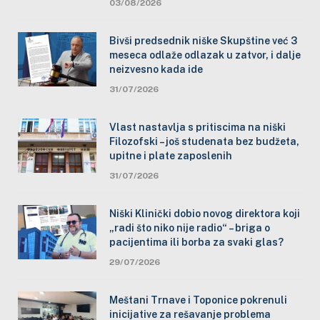
03/08/2026
Bivši predsednik niške Skupštine već 3
meseca odlaže odlazak u zatvor, i dalje
neizvesno kada ide
31/07/2026
Vlast nastavlja s pritiscima na niški
Filozofski – još studenata bez budžeta,
upitne i plate zaposlenih
31/07/2026
Niški Klinički dobio novog direktora koji
„radi što niko nije radio“ – briga o
pacijentima ili borba za svaki glas?
29/07/2026
Meštani Trnave i Toponice pokrenuli
inicijative za rešavanje problema