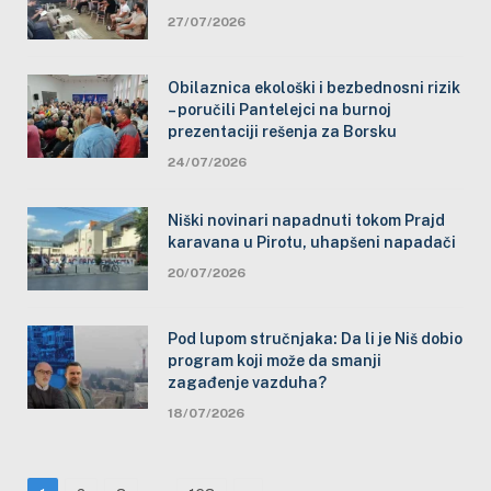
27/07/2026
Obilaznica ekološki i bezbednosni rizik
– poručili Pantelejci na burnoj
prezentaciji rešenja za Borsku
24/07/2026
Niški novinari napadnuti tokom Prajd
karavana u Pirotu, uhapšeni napadači
20/07/2026
Pod lupom stručnjaka: Da li je Niš dobio
program koji može da smanji
zagađenje vazduha?
18/07/2026