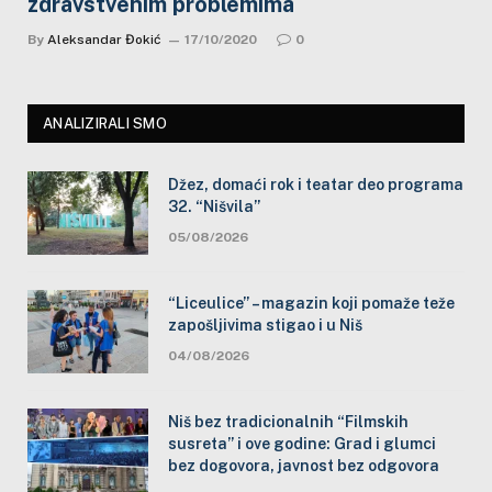
zdravstvenim problemima
By
Aleksandar Đokić
17/10/2020
0
ANALIZIRALI SMO
Džez, domaći rok i teatar deo programa
32. “Nišvila”
05/08/2026
“Liceulice” – magazin koji pomaže teže
zapošljivima stigao i u Niš
04/08/2026
Niš bez tradicionalnih “Filmskih
susreta” i ove godine: Grad i glumci
bez dogovora, javnost bez odgovora