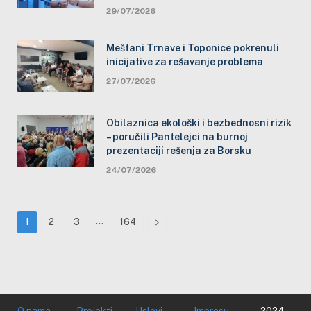
29/07/2026
Meštani Trnave i Toponice pokrenuli
inicijative za rešavanje problema
27/07/2026
Obilaznica ekološki i bezbednosni rizik
– poručili Pantelejci na burnoj
prezentaciji rešenja za Borsku
24/07/2026
…
Next
1
2
3
164
O nama
Projekti
Uslovi
Impresu
2024.