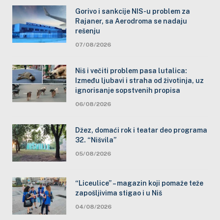
Gorivo i sankcije NIS-u problem za
Rajaner, sa Aerodroma se nadaju
rešenju
07/08/2026
Niš i večiti problem pasa lutalica:
Između ljubavi i straha od životinja, uz
ignorisanje sopstvenih propisa
06/08/2026
Džez, domaći rok i teatar deo programa
32. “Nišvila”
05/08/2026
“Liceulice” – magazin koji pomaže teže
zapošljivima stigao i u Niš
04/08/2026