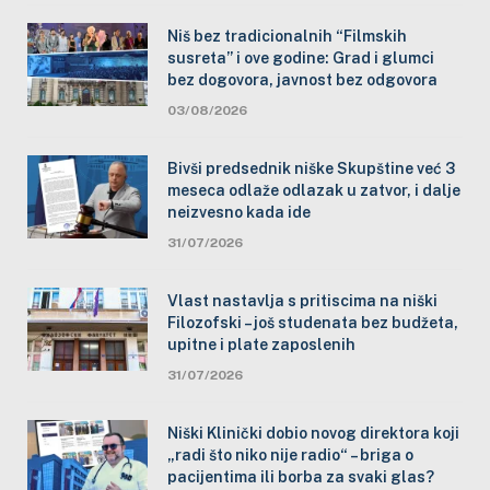
Niš bez tradicionalnih “Filmskih
susreta” i ove godine: Grad i glumci
bez dogovora, javnost bez odgovora
03/08/2026
Bivši predsednik niške Skupštine već 3
meseca odlaže odlazak u zatvor, i dalje
neizvesno kada ide
31/07/2026
Vlast nastavlja s pritiscima na niški
Filozofski – još studenata bez budžeta,
upitne i plate zaposlenih
31/07/2026
Niški Klinički dobio novog direktora koji
„radi što niko nije radio“ – briga o
pacijentima ili borba za svaki glas?