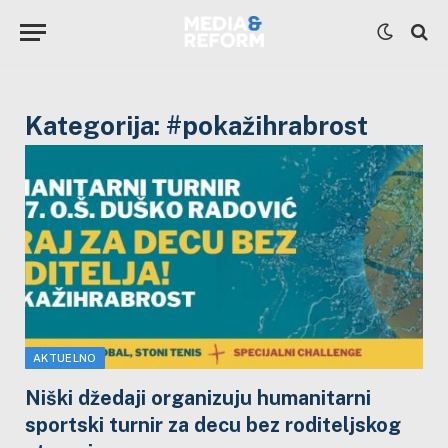
Kategorija:
#pokažihrabrost
AKTUELNO
Niški džedaji organizuju humanitarni
sportski turnir za decu bez roditeljskog