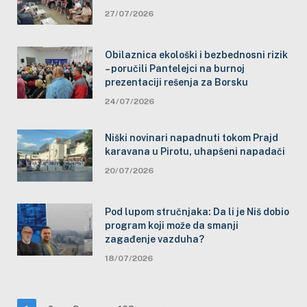
27/07/2026
Obilaznica ekološki i bezbednosni rizik
– poručili Pantelejci na burnoj
prezentaciji rešenja za Borsku
24/07/2026
Niški novinari napadnuti tokom Prajd
karavana u Pirotu, uhapšeni napadači
20/07/2026
Pod lupom stručnjaka: Da li je Niš dobio
program koji može da smanji
zagađenje vazduha?
18/07/2026