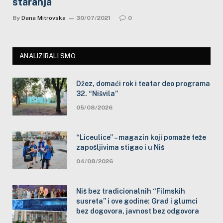
staranja
By
Dana Mitrovska
30/07/2021
0
ANALIZIRALI SMO
Džez, domaći rok i teatar deo programa
32. “Nišvila”
05/08/2026
“Liceulice” – magazin koji pomaže teže
zapošljivima stigao i u Niš
04/08/2026
Niš bez tradicionalnih “Filmskih
susreta” i ove godine: Grad i glumci
bez dogovora, javnost bez odgovora