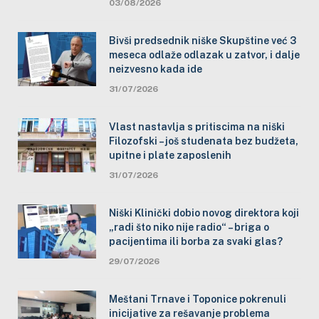
03/08/2026
Bivši predsednik niške Skupštine već 3
meseca odlaže odlazak u zatvor, i dalje
neizvesno kada ide
31/07/2026
Vlast nastavlja s pritiscima na niški
Filozofski – još studenata bez budžeta,
upitne i plate zaposlenih
31/07/2026
Niški Klinički dobio novog direktora koji
„radi što niko nije radio“ – briga o
pacijentima ili borba za svaki glas?
29/07/2026
Meštani Trnave i Toponice pokrenuli
inicijative za rešavanje problema