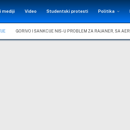
 mediji
Video
Studentski protesti
Politika
IJE