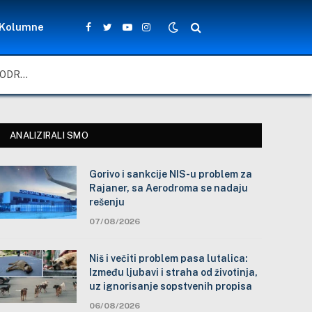
Kolumne
Facebook
Twitter
YouTube
Instagram
GORIVO I SANKCIJE NIS-U PROBLEM ZA RAJANER, SA AERODROMA SE NADAJU REŠENJU
ANALIZIRALI SMO
Gorivo i sankcije NIS-u problem za
Rajaner, sa Aerodroma se nadaju
rešenju
07/08/2026
Niš i večiti problem pasa lutalica:
Između ljubavi i straha od životinja,
uz ignorisanje sopstvenih propisa
06/08/2026