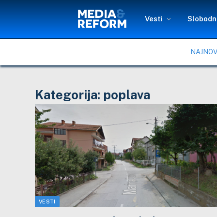
Vesti
Slobodni
NAJNOV
Kategorija:
poplava
VESTI