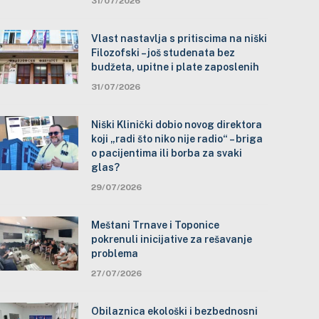
31/07/2026
Vlast nastavlja s pritiscima na niški
Filozofski – još studenata bez
budžeta, upitne i plate zaposlenih
31/07/2026
Niški Klinički dobio novog direktora
koji „radi što niko nije radio“ – briga
o pacijentima ili borba za svaki
glas?
29/07/2026
Meštani Trnave i Toponice
pokrenuli inicijative za rešavanje
problema
27/07/2026
Obilaznica ekološki i bezbednosni