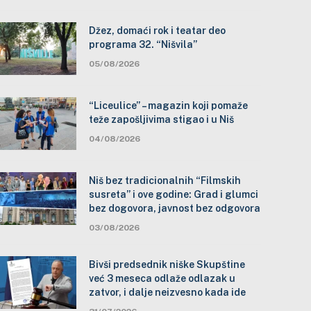
Džez, domaći rok i teatar deo
programa 32. “Nišvila”
05/08/2026
“Liceulice” – magazin koji pomaže
teže zapošljivima stigao i u Niš
04/08/2026
Niš bez tradicionalnih “Filmskih
susreta” i ove godine: Grad i glumci
bez dogovora, javnost bez odgovora
03/08/2026
Bivši predsednik niške Skupštine
već 3 meseca odlaže odlazak u
zatvor, i dalje neizvesno kada ide