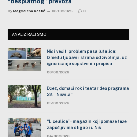
“besplatnog” prevoza
By
Magdalena Kostić
02/10/2025
0
ANALIZIRALI SMO
Niš i večiti problem pasa lutalica:
Između ljubavi i straha od životinja, uz
ignorisanje sopstvenih propisa
06/08/2026
Džez, domaći rok i teatar deo programa
32. “Nišvila”
05/08/2026
“Liceulice” – magazin koji pomaže teže
zapošljivima stigao i u Niš
04/08/2026