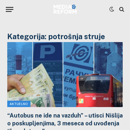
Kategorija:
potrošnja struje
AKTUELNO
“Autobus ne ide na vazduh” – utisci Nišlija
o poskupljenjima, 3 meseca od uvođenja