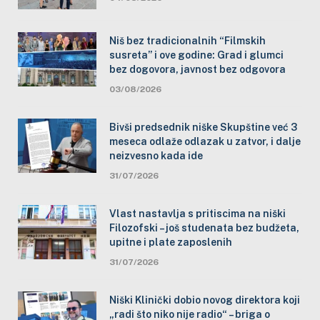
Niš bez tradicionalnih “Filmskih
susreta” i ove godine: Grad i glumci
bez dogovora, javnost bez odgovora
03/08/2026
Bivši predsednik niške Skupštine već 3
meseca odlaže odlazak u zatvor, i dalje
neizvesno kada ide
31/07/2026
Vlast nastavlja s pritiscima na niški
Filozofski – još studenata bez budžeta,
upitne i plate zaposlenih
31/07/2026
Niški Klinički dobio novog direktora koji
„radi što niko nije radio“ – briga o