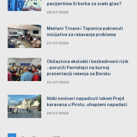
pacijentima ili borba za svaki glas?
29/07/2026
Meštani Trnave i Toponice pokrenuli
inicijative za rešavanje problema
27/07/2026
Obilaznica ekološki i bezbednosni rizik
– poručili Pantelejci na burnoj
prezentaciji rešenja za Borsku
24/07/2026
Niški novinari napadnuti tokom Prajd
karavana u Pirotu, uhapšeni napadači
20/07/2026