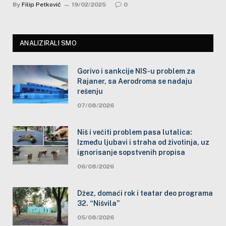
By
Filip Petković
19/02/2025
0
ANALIZIRALI SMO
Gorivo i sankcije NIS-u problem za
Rajaner, sa Aerodroma se nadaju
rešenju
07/08/2026
Niš i večiti problem pasa lutalica:
Između ljubavi i straha od životinja, uz
ignorisanje sopstvenih propisa
06/08/2026
Džez, domaći rok i teatar deo programa
32. “Nišvila”
05/08/2026