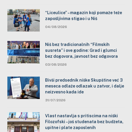
“Liceulice” – magazin koji pomaže teže
zapošljivima stigao i u Niš
04/08/2026
Niš bez tradicionalnih “Filmskih
susreta” i ove godine: Grad i glumci
bez dogovora, javnost bez odgovora
03/08/2026
Bivši predsednik niške Skupštine već 3
meseca odlaže odlazak u zatvor, i dalje
neizvesno kada ide
31/07/2026
Vlast nastavlja s pritiscima na niški
Filozofski – još studenata bez budžeta,
upitne i plate zaposlenih