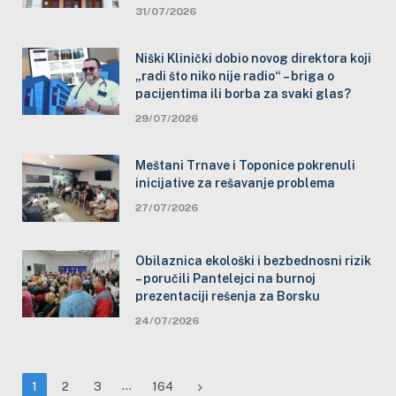
31/07/2026
Niški Klinički dobio novog direktora koji
„radi što niko nije radio“ – briga o
pacijentima ili borba za svaki glas?
29/07/2026
Meštani Trnave i Toponice pokrenuli
inicijative za rešavanje problema
27/07/2026
Obilaznica ekološki i bezbednosni rizik
– poručili Pantelejci na burnoj
prezentaciji rešenja za Borsku
24/07/2026
…
Next
1
2
3
164