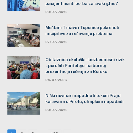
pacijentima ili borba za svaki glas?
29/07/2026
Meštani Trnave i Toponice pokrenuli
inicijative za rešavanje problema
27/07/2026
Obilaznica ekološki i bezbednosni rizik
– poručili Pantelejci na burnoj
prezentaciji rešenja za Borsku
24/07/2026
Niški novinari napadnuti tokom Prajd
karavana u Pirotu, uhapšeni napadači
20/07/2026