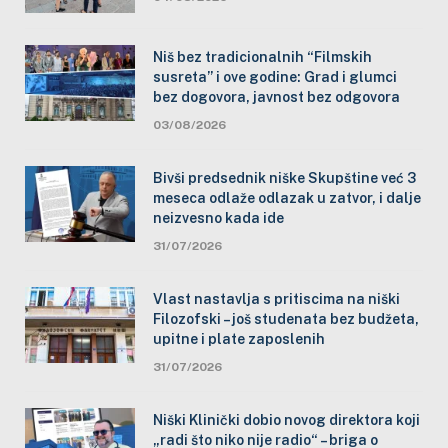
Niš bez tradicionalnih “Filmskih
susreta” i ove godine: Grad i glumci
bez dogovora, javnost bez odgovora
03/08/2026
Bivši predsednik niške Skupštine već 3
meseca odlaže odlazak u zatvor, i dalje
neizvesno kada ide
31/07/2026
Vlast nastavlja s pritiscima na niški
Filozofski – još studenata bez budžeta,
upitne i plate zaposlenih
31/07/2026
Niški Klinički dobio novog direktora koji
„radi što niko nije radio“ – briga o