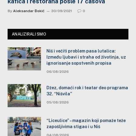
kafića i restorana posle 17 časova
By
Aleksandar Đokić
30/09/2021
0
ANALIZIRALI SMO
Niš i večiti problem pasa lutalica:
Između ljubavi i straha od životinja, uz
ignorisanje sopstvenih propisa
06/08/2026
Džez, domaći rok i teatar deo programa
32. “Nišvila”
05/08/2026
“Liceulice” – magazin koji pomaže teže
zapošljivima stigao i u Niš
04/08/2026