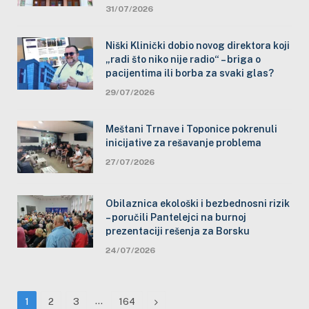
31/07/2026
Niški Klinički dobio novog direktora koji
„radi što niko nije radio“ – briga o
pacijentima ili borba za svaki glas?
29/07/2026
Meštani Trnave i Toponice pokrenuli
inicijative za rešavanje problema
27/07/2026
Obilaznica ekološki i bezbednosni rizik
– poručili Pantelejci na burnoj
prezentaciji rešenja za Borsku
24/07/2026
…
Next
1
2
3
164