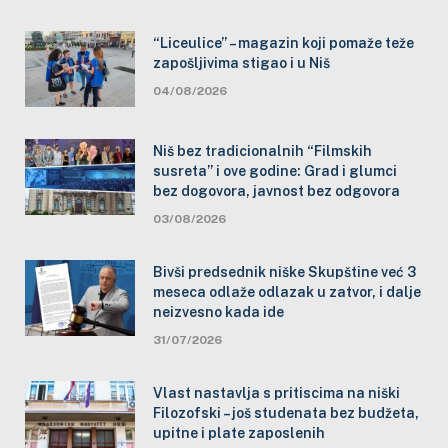
“Liceulice” – magazin koji pomaže teže
zapošljivima stigao i u Niš
04/08/2026
Niš bez tradicionalnih “Filmskih
susreta” i ove godine: Grad i glumci
bez dogovora, javnost bez odgovora
03/08/2026
Bivši predsednik niške Skupštine već 3
meseca odlaže odlazak u zatvor, i dalje
neizvesno kada ide
31/07/2026
Vlast nastavlja s pritiscima na niški
Filozofski – još studenata bez budžeta,
upitne i plate zaposlenih