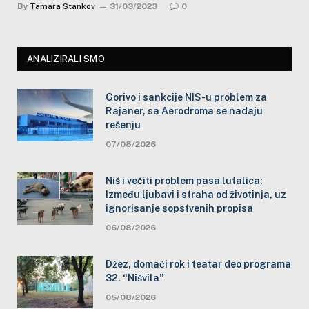
By
Tamara Stankov
31/03/2023
0
ANALIZIRALI SMO
Gorivo i sankcije NIS-u problem za
Rajaner, sa Aerodroma se nadaju
rešenju
07/08/2026
Niš i večiti problem pasa lutalica:
Između ljubavi i straha od životinja, uz
ignorisanje sopstvenih propisa
06/08/2026
Džez, domaći rok i teatar deo programa
32. “Nišvila”
05/08/2026