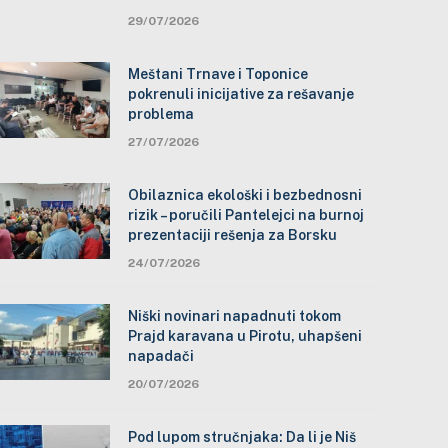
29/07/2026
Meštani Trnave i Toponice
pokrenuli inicijative za rešavanje
problema
27/07/2026
Obilaznica ekološki i bezbednosni
rizik – poručili Pantelejci na burnoj
prezentaciji rešenja za Borsku
24/07/2026
Niški novinari napadnuti tokom
Prajd karavana u Pirotu, uhapšeni
napadači
20/07/2026
Pod lupom stručnjaka: Da li je Niš