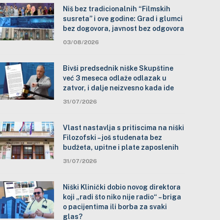
Niš bez tradicionalnih “Filmskih
susreta” i ove godine: Grad i glumci
bez dogovora, javnost bez odgovora
03/08/2026
Bivši predsednik niške Skupštine
već 3 meseca odlaže odlazak u
zatvor, i dalje neizvesno kada ide
31/07/2026
Vlast nastavlja s pritiscima na niški
Filozofski – još studenata bez
budžeta, upitne i plate zaposlenih
31/07/2026
Niški Klinički dobio novog direktora
koji „radi što niko nije radio“ – briga
o pacijentima ili borba za svaki
glas?