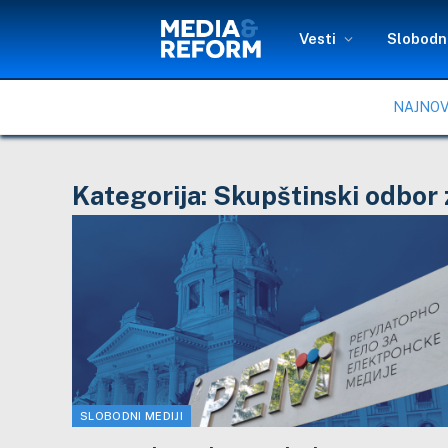
Vesti
Slobodni
NAJNOV
Kategorija:
Skupštinski odbor z
SLOBODNI MEDIJI