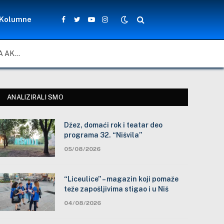
Kolumne
Facebook
Twitter
YouTube
Instagram
ZA LEPŠE I BEZBEDNIJE ŠKOLSKO DVORIŠTE: ZAJEDNIČKA AKCIJA MEŠTANA, NASTAVNIKA I ĐAKA U SELU VLASE KOD VRANJA
ANALIZIRALI SMO
Džez, domaći rok i teatar deo
programa 32. “Nišvila”
05/08/2026
“Liceulice” – magazin koji pomaže
teže zapošljivima stigao i u Niš
04/08/2026