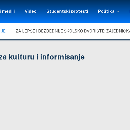
 mediji
Video
Studentski protesti
Politika
IJE
a kulturu i informisanje