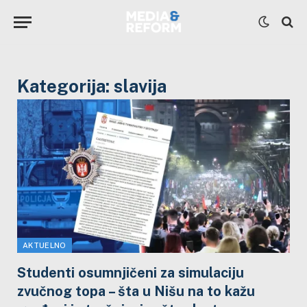
Kategorija:
slavija
AKTUELNO
Studenti osumnjičeni za simulaciju
zvučnog topa – šta u Nišu na to kažu