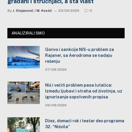
građani i stručnjaci, a šta vlast
By
J. Stojanović / M. Kostić
23/06/2026
0
ANALIZIRALI SMO
Gorivo i sankcije NIS-u problem za
Rajaner, sa Aerodroma se nadaju
rešenju
07/08/2026
Niš i večiti problem pasa lutalica:
Između ljubavi i straha od životinja, uz
ignorisanje sopstvenih propisa
06/08/2026
Džez, domaći rok i teatar deo programa
32. “Nišvila”