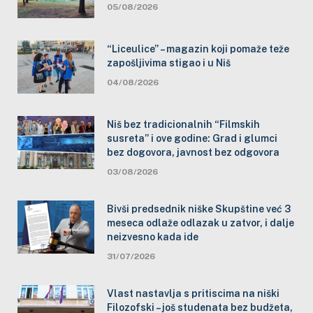
05/08/2026
“Liceulice” – magazin koji pomaže teže
zapošljivima stigao i u Niš
04/08/2026
Niš bez tradicionalnih “Filmskih
susreta” i ove godine: Grad i glumci
bez dogovora, javnost bez odgovora
03/08/2026
Bivši predsednik niške Skupštine već 3
meseca odlaže odlazak u zatvor, i dalje
neizvesno kada ide
31/07/2026
Vlast nastavlja s pritiscima na niški
Filozofski – još studenata bez budžeta,