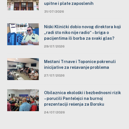
upitne i plate zaposlenih
31/07/2026
Niški Klinički dobio novog direktora koji
„radi što niko nije radio“ – briga o
pacijentima ili borba za svaki glas?
29/07/2026
Meštani Trnave i Toponice pokrenuli
inicijative za rešavanje problema
27/07/2026
Obilaznica ekološki i bezbednosni rizik
– poručili Pantelejci na burnoj
prezentaciji rešenja za Borsku
24/07/2026