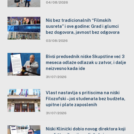
04/08/2026
Niš bez tradicionalnih “Filmskih
susreta” i ove godine: Grad i glumci
bez dogovora, javnost bez odgovora
03/08/2026
Bivši predsednik niške Skupštine već 3
meseca odlaže odlazak u zatvor, i dalje
neizvesno kada ide
31/07/2026
Vlast nastavlja s pritiscima na niški
Filozofski – još studenata bez budžeta,
upitne i plate zaposlenih
31/07/2026
Niški Klinički dobio novog direktora koji