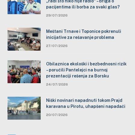
„radi što niko nije radio“ – briga o
pacijentima ili borba za svaki glas?
29/07/2026
Meštani Trnave i Toponice pokrenuli
inicijative za rešavanje problema
27/07/2026
Obilaznica ekološki i bezbednosni rizik
– poručili Pantelejci na burnoj
prezentaciji rešenja za Borsku
24/07/2026
Niški novinari napadnuti tokom Prajd
karavana u Pirotu, uhapšeni napadači
20/07/2026