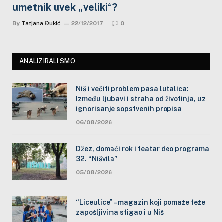
umetnik uvek „veliki“?
By
Tatjana Đukić
22/12/2017
0
ANALIZIRALI SMO
Niš i večiti problem pasa lutalica:
Između ljubavi i straha od životinja, uz
ignorisanje sopstvenih propisa
06/08/2026
Džez, domaći rok i teatar deo programa
32. “Nišvila”
05/08/2026
“Liceulice” – magazin koji pomaže teže
zapošljivima stigao i u Niš