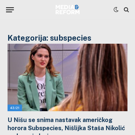
Kategorija:
subspecies
43/21
U Nišu se snima nastavak američkog
horora Subspecies, Nišlijka Staša Nikolić