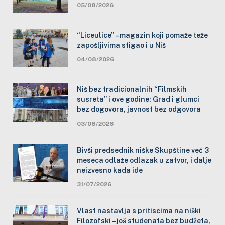
05/08/2026
“Liceulice” – magazin koji pomaže teže
zapošljivima stigao i u Niš
04/08/2026
Niš bez tradicionalnih “Filmskih
susreta” i ove godine: Grad i glumci
bez dogovora, javnost bez odgovora
03/08/2026
Bivši predsednik niške Skupštine već 3
meseca odlaže odlazak u zatvor, i dalje
neizvesno kada ide
31/07/2026
Vlast nastavlja s pritiscima na niški
Filozofski – još studenata bez budžeta,