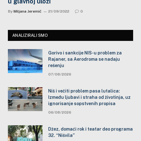
u glavnoj ulozi
By
Miljana Jeremić
21/09/2022
0
ANALIZIRALI SMO
Gorivo i sankcije NIS-u problem za
Rajaner, sa Aerodroma se nadaju
rešenju
07/08/2026
Niš i večiti problem pasa lutalica:
Između ljubavi i straha od životinja, uz
ignorisanje sopstvenih propisa
06/08/2026
Džez, domaći rok i teatar deo programa
32. “Nišvila”