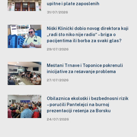
upitne i plate zaposlenih
31/07/2026
Niški Klinički dobio novog direktora koji
„radi što niko nije radio“ – briga o
pacijentima ili borba za svaki glas?
29/07/2026
Meštani Trnave i Toponice pokrenuli
inicijative za rešavanje problema
27/07/2026
Obilaznica ekološki i bezbednosni rizik
– poručili Pantelejci na burnoj
prezentaciji rešenja za Borsku
24/07/2026