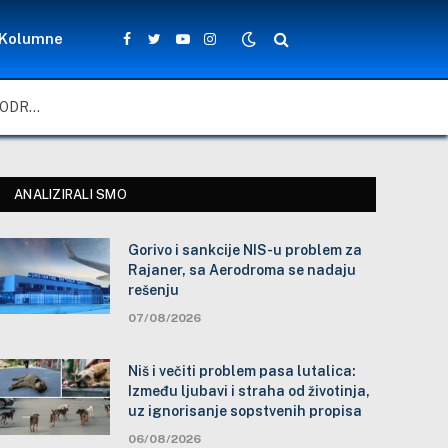
Kolumne
Facebook
Twitter
YouTube
Instagram
GORIVO I SANKCIJE NIS-U PROBLEM ZA RAJANER, SA AERODROMA SE NADAJU REŠENJU
ANALIZIRALI SMO
Gorivo i sankcije NIS-u problem za
Rajaner, sa Aerodroma se nadaju
rešenju
07/08/2026
Niš i večiti problem pasa lutalica:
Između ljubavi i straha od životinja,
uz ignorisanje sopstvenih propisa
06/08/2026