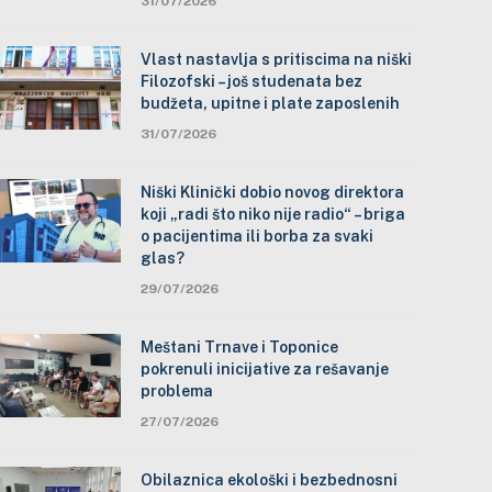
31/07/2026
Vlast nastavlja s pritiscima na niški
Filozofski – još studenata bez
budžeta, upitne i plate zaposlenih
31/07/2026
Niški Klinički dobio novog direktora
koji „radi što niko nije radio“ – briga
o pacijentima ili borba za svaki
glas?
29/07/2026
Meštani Trnave i Toponice
pokrenuli inicijative za rešavanje
problema
27/07/2026
Obilaznica ekološki i bezbednosni