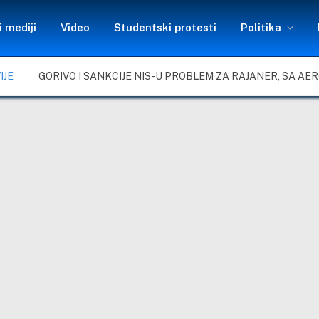
 mediji
Video
Studentski protesti
Politika
IJE