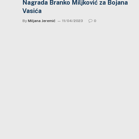
Nagrada Branko Miljković za Bojana
Vasića
By
Miljana Jeremić
11/04/2023
0