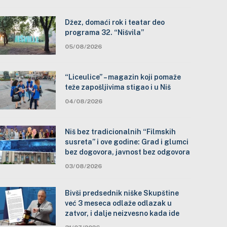
Džez, domaći rok i teatar deo
programa 32. “Nišvila”
05/08/2026
“Liceulice” – magazin koji pomaže
teže zapošljivima stigao i u Niš
04/08/2026
Niš bez tradicionalnih “Filmskih
susreta” i ove godine: Grad i glumci
bez dogovora, javnost bez odgovora
03/08/2026
Bivši predsednik niške Skupštine
već 3 meseca odlaže odlazak u
zatvor, i dalje neizvesno kada ide