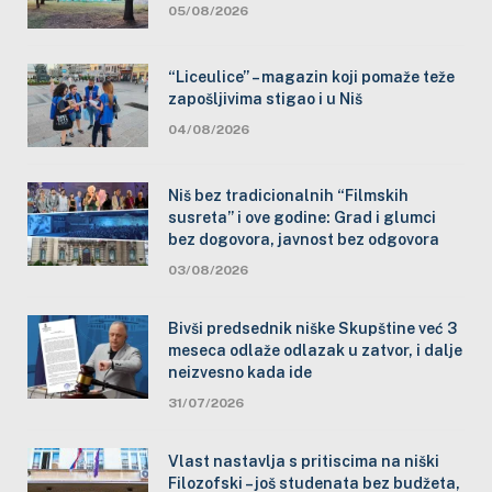
05/08/2026
“Liceulice” – magazin koji pomaže teže
zapošljivima stigao i u Niš
04/08/2026
Niš bez tradicionalnih “Filmskih
susreta” i ove godine: Grad i glumci
bez dogovora, javnost bez odgovora
03/08/2026
Bivši predsednik niške Skupštine već 3
meseca odlaže odlazak u zatvor, i dalje
neizvesno kada ide
31/07/2026
Vlast nastavlja s pritiscima na niški
Filozofski – još studenata bez budžeta,