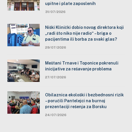
upitne i plate zaposlenih
31/07/2026
Niški Klinički dobio novog direktora koji
„radi što niko nije radio“ – briga o
pacijentima ili borba za svaki glas?
29/07/2026
Meštani Trnave i Toponice pokrenuli
inicijative za rešavanje problema
27/07/2026
Obilaznica ekološki i bezbednosni rizik
– poručili Pantelejci na burnoj
prezentaciji rešenja za Borsku
24/07/2026