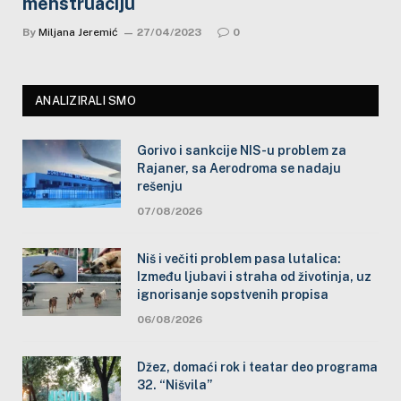
menstruaciju
By
Miljana Jeremić
27/04/2023
0
ANALIZIRALI SMO
Gorivo i sankcije NIS-u problem za
Rajaner, sa Aerodroma se nadaju
rešenju
07/08/2026
Niš i večiti problem pasa lutalica:
Između ljubavi i straha od životinja, uz
ignorisanje sopstvenih propisa
06/08/2026
Džez, domaći rok i teatar deo programa
32. “Nišvila”