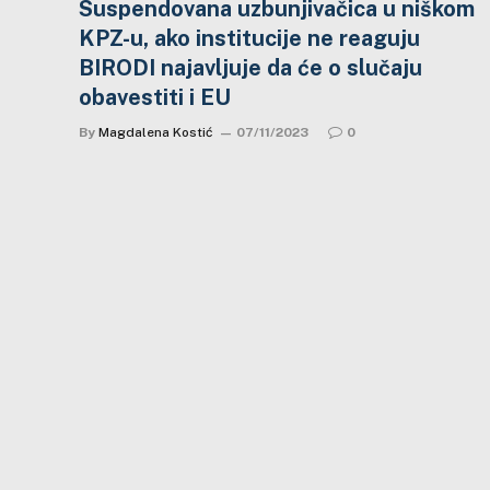
Suspendovana uzbunjivačica u niškom
KPZ-u, ako institucije ne reaguju
BIRODI najavljuje da će o slučaju
obavestiti i EU
By
Magdalena Kostić
07/11/2023
0