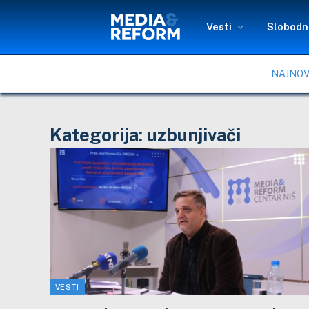
Vesti
Slobodni
NAJNOV
Kategorija:
uzbunjivači
VESTI