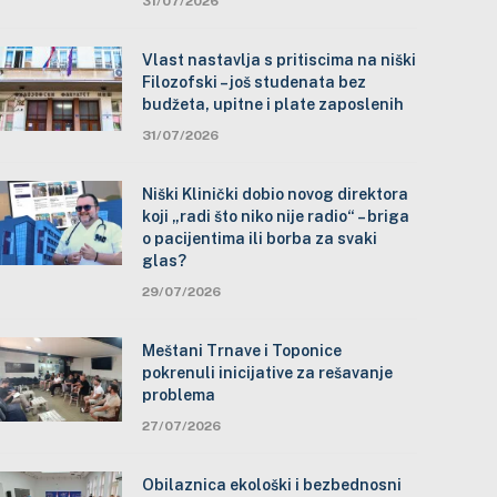
31/07/2026
Vlast nastavlja s pritiscima na niški
Filozofski – još studenata bez
budžeta, upitne i plate zaposlenih
31/07/2026
Niški Klinički dobio novog direktora
koji „radi što niko nije radio“ – briga
o pacijentima ili borba za svaki
glas?
29/07/2026
Meštani Trnave i Toponice
pokrenuli inicijative za rešavanje
problema
27/07/2026
Obilaznica ekološki i bezbednosni