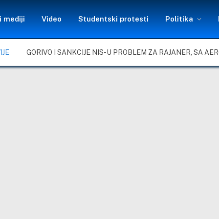
 mediji
Video
Studentski protesti
Politika
IJE