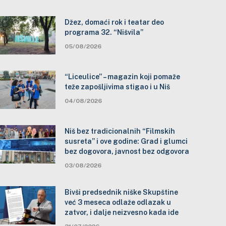
Džez, domaći rok i teatar deo
programa 32. “Nišvila”
05/08/2026
“Liceulice” – magazin koji pomaže
teže zapošljivima stigao i u Niš
04/08/2026
Niš bez tradicionalnih “Filmskih
susreta” i ove godine: Grad i glumci
bez dogovora, javnost bez odgovora
03/08/2026
Bivši predsednik niške Skupštine
već 3 meseca odlaže odlazak u
zatvor, i dalje neizvesno kada ide