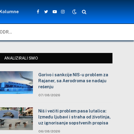
Kolumne
Facebook
Twitter
YouTube
Instagram
GORIVO I SANKCIJE NIS-U PROBLEM ZA RAJANER, SA AERODROMA SE NADAJU REŠENJU
ANALIZIRALI SMO
Gorivo i sankcije NIS-u problem za
Rajaner, sa Aerodroma se nadaju
rešenju
07/08/2026
Niš i večiti problem pasa lutalica:
Između ljubavi i straha od životinja,
uz ignorisanje sopstvenih propisa
06/08/2026