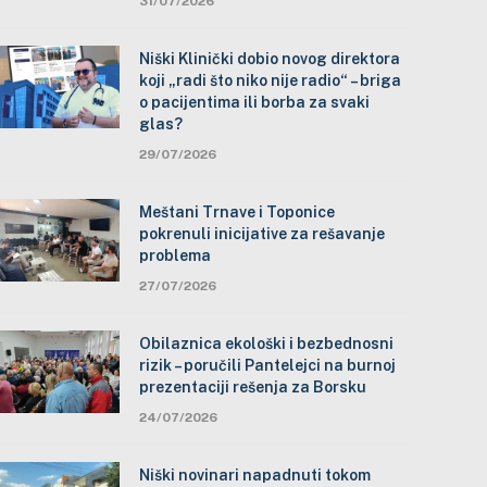
31/07/2026
Niški Klinički dobio novog direktora
koji „radi što niko nije radio“ – briga
o pacijentima ili borba za svaki
glas?
29/07/2026
Meštani Trnave i Toponice
pokrenuli inicijative za rešavanje
problema
27/07/2026
Obilaznica ekološki i bezbednosni
rizik – poručili Pantelejci na burnoj
prezentaciji rešenja za Borsku
24/07/2026
Niški novinari napadnuti tokom