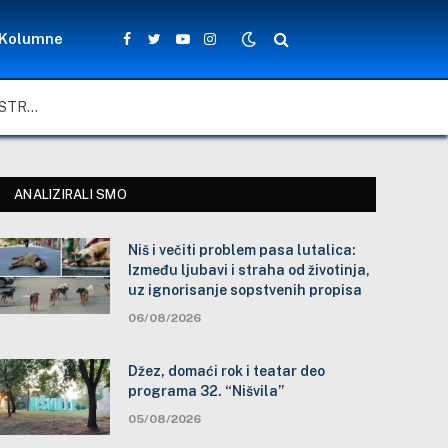
Kolumne
Facebook
Twitter
YouTube
Instagram
NIŠ I VEČITI PROBLEM PASA LUTALICA: IZMEĐU LJUBAVI I STRAHA OD ŽIVOTINJA, UZ IGNORISANJE SOPSTVENIH PROPISA
ANALIZIRALI SMO
Niš i večiti problem pasa lutalica:
Između ljubavi i straha od životinja,
uz ignorisanje sopstvenih propisa
06/08/2026
Džez, domaći rok i teatar deo
programa 32. “Nišvila”
05/08/2026