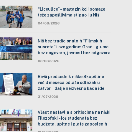
“Liceulice” – magazin koji pomaže
teže zapošljivima stigao i u Niš
04/08/2026
Niš bez tradicionalnih “Filmskih
susreta” i ove godine: Grad i glumci
bez dogovora, javnost bez odgovora
03/08/2026
Bivši predsednik niške Skupštine
već 3 meseca odlaže odlazak u
zatvor, i dalje neizvesno kada ide
31/07/2026
Vlast nastavlja s pritiscima na niški
Filozofski – još studenata bez
budžeta, upitne i plate zaposlenih