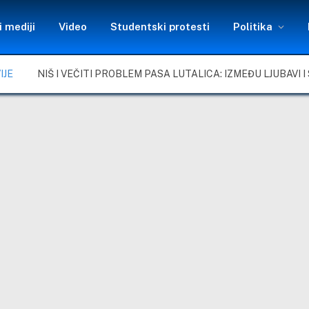
 mediji
Video
Studentski protesti
Politika
IJE