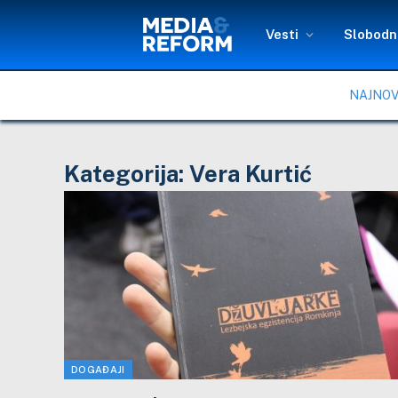
Vesti
Slobodni
NAJNOV
Kategorija:
Vera Kurtić
DOGAĐAJI