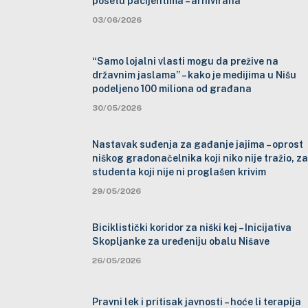
posetu pacijentima – arhivirana
03/06/2026
“Samo lojalni vlasti mogu da prežive na
državnim jaslama” – kako je medijima u Nišu
podeljeno 100 miliona od građana
30/05/2026
Nastavak suđenja za gađanje jajima – oprost
niškog gradonačelnika koji niko nije tražio, za
studenta koji nije ni proglašen krivim
29/05/2026
Biciklistički koridor za niški kej – Inicijativa
Skopljanke za uređeniju obalu Nišave
26/05/2026
Pravni lek i pritisak javnosti – hoće li terapija