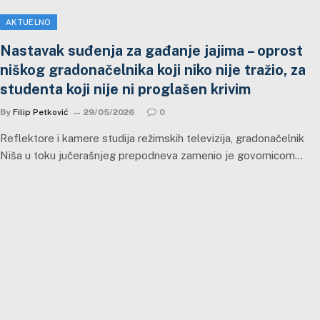
AKTUELNO
Nastavak suđenja za gađanje jajima – oprost
niškog gradonačelnika koji niko nije tražio, za
studenta koji nije ni proglašen krivim
By
Filip Petković
29/05/2026
0
Reflektore i kamere studija režimskih televizija, gradonačelnik
Niša u toku jučerašnjeg prepodneva zamenio je govornicom…