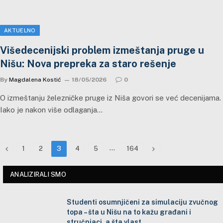
AKTUELNO
Višedecenijski problem izmeštanja pruge u
Nišu: Nova prepreka za staro rešenje
By
Magdalena Kostić
18/05/2026
0
O izmeštanju železničke pruge iz Niša govori se već decenijama.
Iako je nakon više odlaganja…
Previous
…
Next
1
2
3
4
5
164
ANALIZIRALI SMO
Studenti osumnjičeni za simulaciju zvučnog
topa – šta u Nišu na to kažu građani i
stručnjaci, a šta vlast