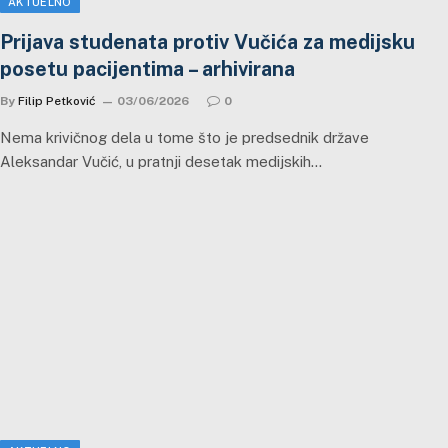
AKTUELNO
Prijava studenata protiv Vučića za medijsku
posetu pacijentima – arhivirana
By
Filip Petković
03/06/2026
0
Nema krivičnog dela u tome što je predsednik države
Aleksandar Vučić, u pratnji desetak medijskih…