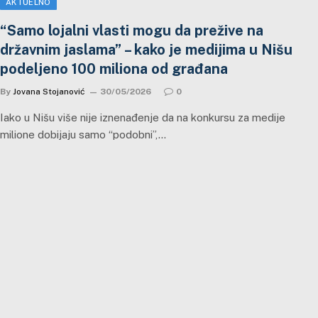
AKTUELNO
“Samo lojalni vlasti mogu da prežive na
državnim jaslama” – kako je medijima u Nišu
podeljeno 100 miliona od građana
By
Jovana Stojanović
30/05/2026
0
Iako u Nišu više nije iznenađenje da na konkursu za medije
milione dobijaju samo “podobni”,…