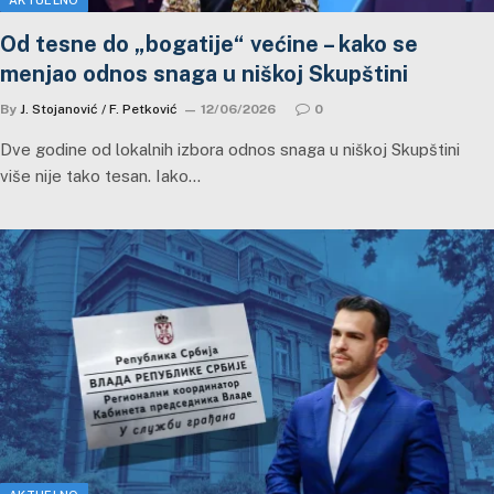
AKTUELNO
Od tesne do „bogatije“ većine – kako se
menjao odnos snaga u niškoj Skupštini
By
J. Stojanović / F. Petković
12/06/2026
0
Dve godine od lokalnih izbora odnos snaga u niškoj Skupštini
više nije tako tesan. Iako…