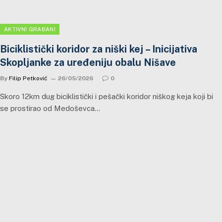
AKTIVNI GRAĐANI
Biciklistički koridor za niški kej – Inicijativa
Skopljanke za uređeniju obalu Nišave
By
Filip Petković
26/05/2026
0
Skoro 12km dug biciklistički i pešački koridor niškog keja koji bi
se prostirao od Medoševca…