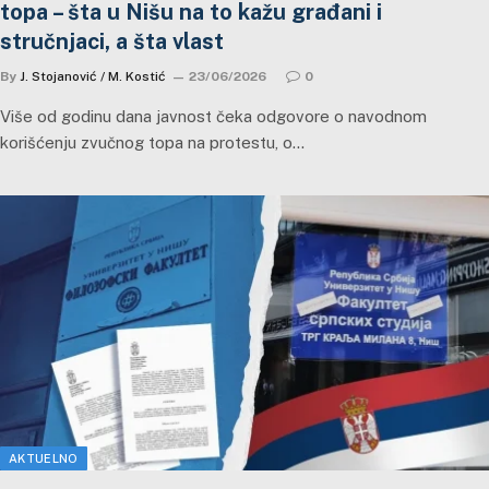
topa – šta u Nišu na to kažu građani i
stručnjaci, a šta vlast
By
J. Stojanović / M. Kostić
23/06/2026
0
Više od godinu dana javnost čeka odgovore o navodnom
korišćenju zvučnog topa na protestu, o…
AKTUELNO