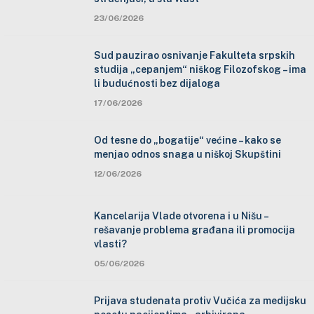
23/06/2026
Sud pauzirao osnivanje Fakulteta srpskih
studija „cepanjem“ niškog Filozofskog – ima
li budućnosti bez dijaloga
17/06/2026
Od tesne do „bogatije“ većine – kako se
menjao odnos snaga u niškoj Skupštini
12/06/2026
Kancelarija Vlade otvorena i u Nišu –
rešavanje problema građana ili promocija
vlasti?
05/06/2026
Prijava studenata protiv Vučića za medijsku