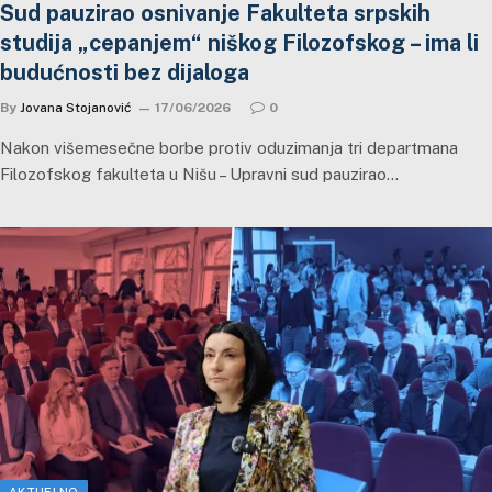
Sud pauzirao osnivanje Fakulteta srpskih
studija „cepanjem“ niškog Filozofskog – ima li
budućnosti bez dijaloga
By
Jovana Stojanović
17/06/2026
0
Nakon višemesečne borbe protiv oduzimanja tri departmana
Filozofskog fakulteta u Nišu – Upravni sud pauzirao…