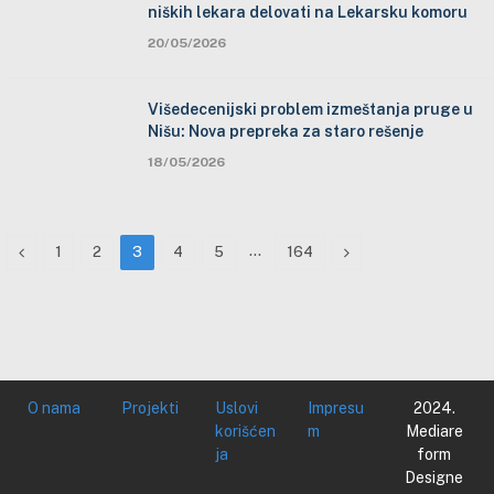
niških lekara delovati na Lekarsku komoru
20/05/2026
Višedecenijski problem izmeštanja pruge u
Nišu: Nova prepreka za staro rešenje
18/05/2026
Previous
…
Next
1
2
3
4
5
164
O nama
Projekti
Uslovi
Impresu
2024.
korišćen
m
Mediare
ja
form
Designe