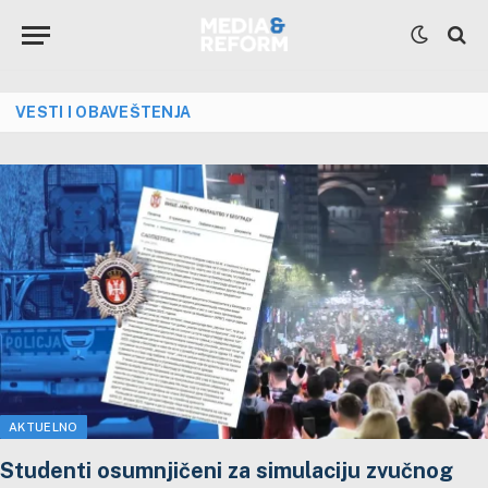
VESTI I OBAVEŠTENJA
AKTUELNO
Studenti osumnjičeni za simulaciju zvučnog