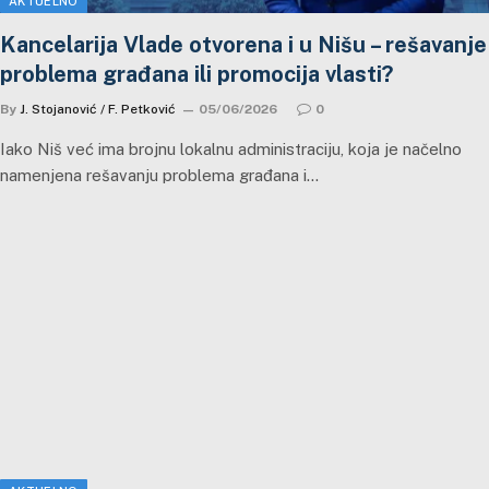
AKTUELNO
Kancelarija Vlade otvorena i u Nišu – rešavanje
problema građana ili promocija vlasti?
By
J. Stojanović / F. Petković
05/06/2026
0
Iako Niš već ima brojnu lokalnu administraciju, koja je načelno
namenjena rešavanju problema građana i…