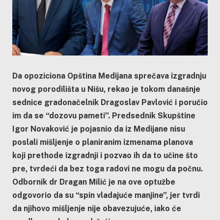
Da opoziciona Opština Medijana sprečava izgradnju
novog porodilišta u Nišu, rekao je tokom današnje
sednice gradonačelnik Dragoslav Pavlović i poručio
im da se “dozovu pameti”. Predsednik Skupštine
Igor Novaković je pojasnio da iz Medijane nisu
poslali mišljenje o planiranim izmenama planova
koji prethode izgradnji i pozvao ih da to učine što
pre, tvrdeći da bez toga radovi ne mogu da počnu.
Odbornik dr Dragan Milić je na ove optužbe
odgovorio da su “spin vladajuće manjine”, jer tvrdi
da njihovo mišljenje nije obavezujuće, iako će