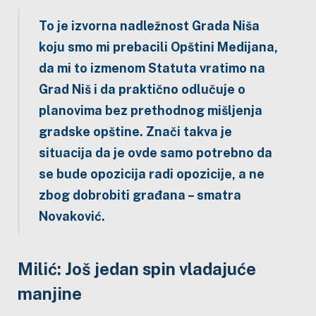
To je izvorna nadležnost Grada Niša
koju smo mi prebacili Opštini Medijana,
da mi to izmenom Statuta vratimo na
Grad Niš i da praktično odlučuje o
planovima bez prethodnog mišljenja
gradske opštine. Znači takva je
situacija da je ovde samo potrebno da
se bude opozicija radi opozicije, a ne
zbog dobrobiti građana – smatra
Novaković.
Milić: Još jedan spin vladajuće
manjine