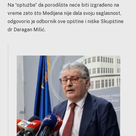
Na “optužbe” da porodilšte neće biti izgrađeno na
vreme zato što Medijana nije dala svoju saglasnost,
odgovorio je odbornik ove opštine i niške Skupštine
dr Daragan Milić.