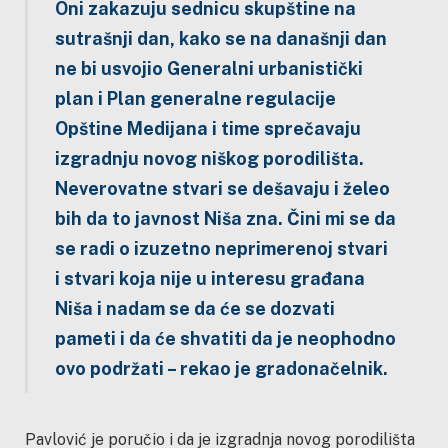
Oni zakazuju sednicu skupštine na
sutrašnji dan, kako se na današnji dan
ne bi usvojio Generalni urbanistički
plan i Plan generalne regulacije
Opštine Medijana i time sprečavaju
izgradnju novog niškog porodilišta.
Neverovatne stvari se dešavaju i želeo
bih da to javnost Niša zna. Čini mi se da
se radi o izuzetno neprimerenoj stvari
i stvari koja nije u interesu građana
Niša i nadam se da će se dozvati
pameti i da će shvatiti da je neophodno
ovo podržati – rekao je gradonačelnik.
Pavlović je poručio i da je izgradnja novog porodilišta