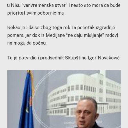
u Nišu “vanvremenska stvar” i nešto što mora da bude
prioritet svim odbornicima.
Rekao je i da se zbog toga rok za početak izgradnje
pomera, jer dok iz Medijane “ne daju mišljenje” radovi
ne mogu da počnu.
To je potvrdio i predsednik Skupštine Igor Novaković.