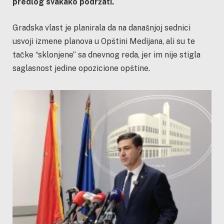
predlog svakako podržati.
Gradska vlast je planirala da na današnjoj sednici
usvoji izmene planova u Opštini Medijana, ali su te
tačke “sklonjene” sa dnevnog reda, jer im nije stigla
saglasnost jedine opozicione opštine.