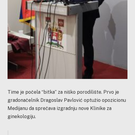
Time je počela “bitka” za niško porodilište. Prvo je
gradonačelnik Dragoslav Pavlović optužio opozicionu
Medijanu da sprečava izgradnju nove Klinike za
ginekologiju.