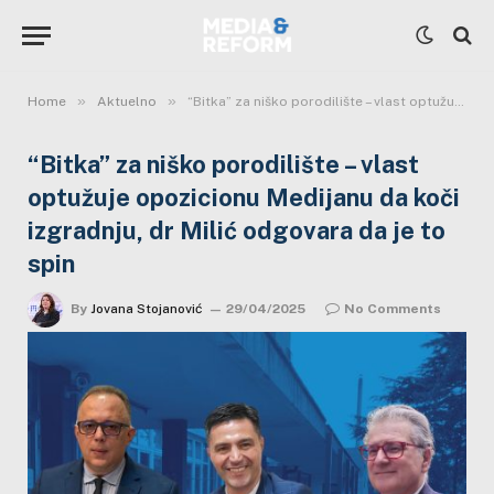
»
»
Home
Aktuelno
“Bitka” za niško porodilište – vlast optužuje opozicionu Medijanu da koči izgradnju, dr Milić odgovara da je to spin
“Bitka” za niško porodilište – vlast
optužuje opozicionu Medijanu da koči
izgradnju, dr Milić odgovara da je to
spin
By
Jovana Stojanović
29/04/2025
No Comments