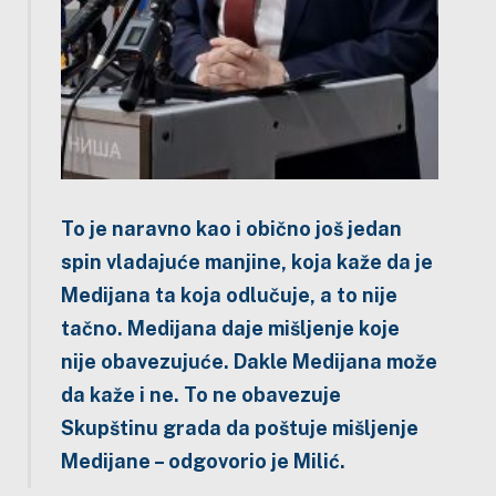
To je naravno kao i obično još jedan
spin vladajuće manjine, koja kaže da je
Medijana ta koja odlučuje, a to nije
tačno. Medijana daje mišljenje koje
nije obavezujuće. Dakle Medijana može
da kaže i ne. To ne obavezuje
Skupštinu grada da poštuje mišljenje
Medijane – odgovorio je Milić.