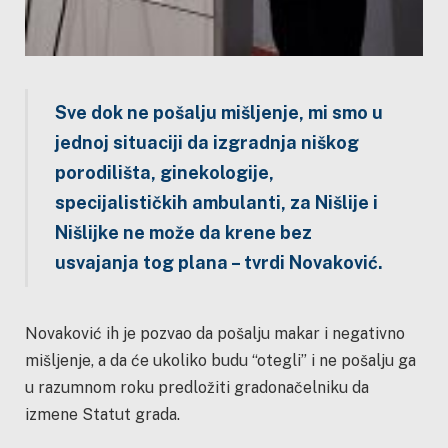
Sve dok ne pošalju mišljenje, mi smo u
jednoj situaciji da izgradnja niškog
porodilišta, ginekologije,
specijalističkih ambulanti, za Nišlije i
Nišlijke ne može da krene bez
usvajanja tog plana – tvrdi Novaković.
Novaković ih je pozvao da pošalju makar i negativno
mišljenje, a da će ukoliko budu “otegli” i ne pošalju ga
u razumnom roku predložiti gradonačelniku da
izmene Statut grada.