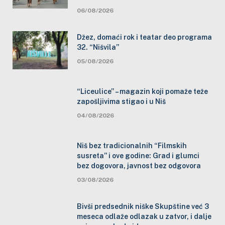
06/08/2026
Džez, domaći rok i teatar deo programa
32. “Nišvila”
05/08/2026
“Liceulice” – magazin koji pomaže teže
zapošljivima stigao i u Niš
04/08/2026
Niš bez tradicionalnih “Filmskih
susreta” i ove godine: Grad i glumci
bez dogovora, javnost bez odgovora
03/08/2026
Bivši predsednik niške Skupštine već 3
meseca odlaže odlazak u zatvor, i dalje