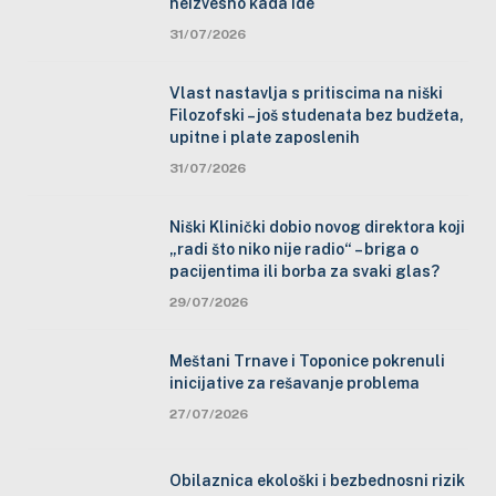
neizvesno kada ide
31/07/2026
Vlast nastavlja s pritiscima na niški
Filozofski – još studenata bez budžeta,
upitne i plate zaposlenih
31/07/2026
Niški Klinički dobio novog direktora koji
„radi što niko nije radio“ – briga o
pacijentima ili borba za svaki glas?
29/07/2026
Meštani Trnave i Toponice pokrenuli
inicijative za rešavanje problema
27/07/2026
Obilaznica ekološki i bezbednosni rizik