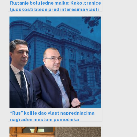
Ruganje bolu jedne majke: Kako granice
ljudskosti blede pred interesima vlasti
“Rus” koji je dao vlast naprednjacima
nagrađen mestom pomoćnika
gradonačelnika Niša