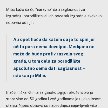
Milić kaže da će “naravno” dati saglasnost za
izgradnju porodilišta, ali da početak izgradnje svakako
ne zavisi od njih.
Ali opet hoću da kažem da je to spin jer
očito para nema dovoljno. Medijana ne
može da bude protiv razvoja svog
grada, u tom delu za porodilište
apsolutno ćemo dati saglasnost –
istakao je Milić.
Inače, niška Klinila za ginekologiju i akušerstvo je
stara više od 50 godina i već godinama je u jako lošem
stanju. Njenu obnovu su naprednjaci najavljivali više