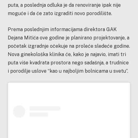
puta, a poslednja odluka je da renoviranje ipak nije
moguće i da će zato izgraditi novo porodilište.
Prema poslednjim informacijama direktora GAK
Dejana Mitića ove godine je planirano projektovanje, a
početak izgradnje očekuje na proleće sledeće godine.
Nova ginekološka klinika će, kako je najavio, imati tri
puta više kvadrata prostora nego sadašnja, a trudnice
i porodilje uslove “kao u najboljim bolnicama u svetu”.