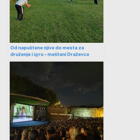
Od napuštene njive do mesta za
druženje i igru – meštani Draževca
uredili prostor u svom selu