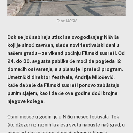
Foto: MRCN
Dok se još sabiraju utisci sa ovogodišnjeg Nišvila
koji je sinoć završen, slede novi festivalski dani u
našem gradu – za vikend počinju Filmski susreti. Od
24. do 30. avgusta publika će moći da pogleda 12
domaćih ostvarenja, a u planu je i prateći program.
Umetnički direktor festivala, Andrija Milošević,
kaže da žele da Filmski susreti ponovo zablistaju
punim sjajem, kao i da će ove godine doći brojne
njegove kolege.
Osmi mesec u godini je u Nišu mesec festivala. Tek
što džezeri iz raznih krajeva sveta napuste naš grad, u
njega vrlo brzo stignu domaći glumci i filmski