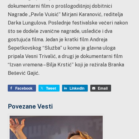
dokumentarni film o prošlogodišnjoj dobitnici
Nagrade „Pavle Vuisić” Mirjani Karanović, reditelja
Darka Lungulova. Poslednje festivalske večeri nakon
što se dodele zvanične nagrade, uslediće i dva
gostujuća filma. Jedan je kratki film Andreja
Šepetkovskog “Služba” u kome je glavna uloga
pripala Vesni Trivalić, a drugi je dokumentarni film
“Izvan vremena – Bilja Krstić” koji je režirala Branka
Bešević Gajić.
Facebook
Tweet
LinkedIn
Email
Povezane Vesti