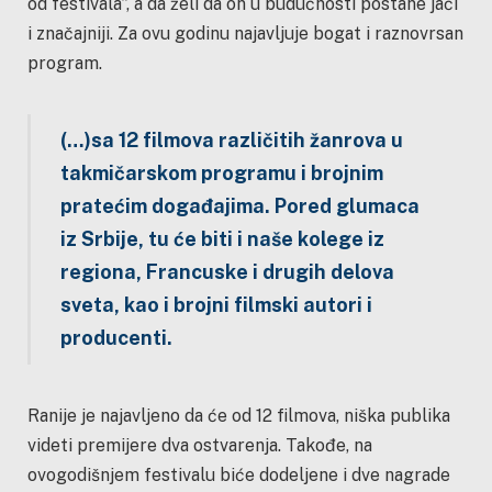
od festivala”, a da želi da on u budućnosti postane jači
i značajniji. Za ovu godinu najavljuje bogat i raznovrsan
program.
(…)sa 12 filmova različitih žanrova u
takmičarskom programu i brojnim
pratećim
događajima. Pored glumaca
iz Srbije, tu će biti i naše kolege iz
regiona, Francuske i drugih delova
sveta, kao i brojni filmski autori i
producenti.
Ranije je najavljeno da će od 12 filmova, niška publika
videti premijere dva ostvarenja. Takođe, na
ovogodišnjem festivalu biće dodeljene i dve nagrade