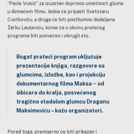
“Pavle Vuisić” za izuzetan doprinos umetnosti glume
u domaćem filmu. Jedna će pripasti Svetozaru
Cvetkoviću, a druga će biti posthumno dodeljena
Žarku Lauševiću, kome će u okviru pratećeg
programa biti posvećen i okrugli sto.
Bogat prateći program uključuje
prezentacije knjiga, razgovore sa
glumcima, izložbe, kao i projekciju
dokumentarnog filma Maksa −
od
šibicara do kralja, posvećenog
tragično stadalom glumcu Draganu
Maksimoviću – kažu organizatori.
Pored toga, premijerno će biti prikazan i