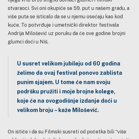
stvaraoci. Svi oni okupiće se 59. put u našem gradu, a
više puta se isticalo da se u njemu osećaju kao kod
kuće. To potvrđuje i umetnički direktor festivala
Andrija Milošević uz poruku da će ove godine brojni
glumci doći u Niš.
U susret velikom jubileju od 60 godina
želimo da ovaj festival ponovo
zablista
punim sjajem. U tome će nam svoju
podršku pružiti
i moje brojne kolege,
koje će na ovogodišnje izdanje doći u
velikom
broju – kaže Milošević.
On ističe i da su Filmski susreti od početka bili “više