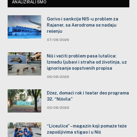
ANALIZIRALI SMO
Gorivo i sankcije NIS-u problem za
Rajaner, sa Aerodroma se nadaju
rešenju
07/08/2026
Niš i večiti problem pasa lutalica:
Između ljubavi i straha od životinja, uz
ignorisanje sopstvenih propisa
06/08/2026
Džez, domaći rok i teatar deo programa
32. “Nišvila”
05/08/2026
“Liceulice” – magazin koji pomaže teže
zapošljivima stigao i u Niš