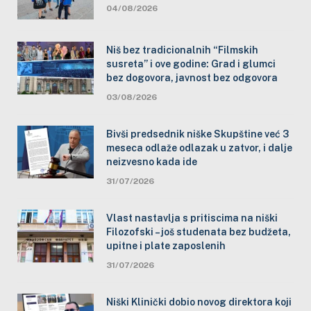
04/08/2026
Niš bez tradicionalnih “Filmskih
susreta” i ove godine: Grad i glumci
bez dogovora, javnost bez odgovora
03/08/2026
Bivši predsednik niške Skupštine već 3
meseca odlaže odlazak u zatvor, i dalje
neizvesno kada ide
31/07/2026
Vlast nastavlja s pritiscima na niški
Filozofski – još studenata bez budžeta,
upitne i plate zaposlenih
31/07/2026
Niški Klinički dobio novog direktora koji