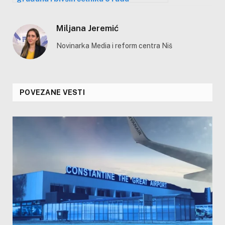
gradonačelnika koji skandira “ustaše”
Miljana Jeremić
Novinarka Media i reform centra Niš
POVEZANE VESTI