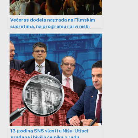
Večeras dodela nagrada na Filmskim
susretima, na programu i prvi niški
dugometražni film
13 godina SNS vlasti u Nišu: Utisci
građana i bivših čelnika o radu