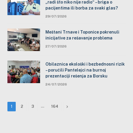
„radi što niko nije radio“ – briga o
pacijentima ili borba za svaki glas?
29/07/2026
Meštani Trnave i Toponice pokrenuli
inicijative za rešavanje problema
27/07/2026
Obilaznica ekološki i bezbednosni rizik
– poručili Pantelejci na burnoj
prezentaciji rešenja za Borsku
24/07/2026
…
Next
1
2
3
164