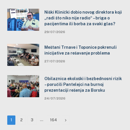
Niški Klinički dobio novog direktora koji
„radi što niko nije radio“ – briga o
pacijentima ili borba za svaki glas?
29/07/2026
Meštani Trnave i Toponice pokrenuli
inicijative za rešavanje problema
27/07/2026
Obilaznica ekološki i bezbednosni rizik
– poručili Pantelejci na burnoj
prezentaciji rešenja za Borsku
24/07/2026
…
Next
1
2
3
164