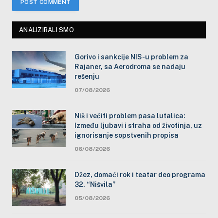
ANALIZIRALI SMO
Gorivo i sankcije NIS-u problem za
Rajaner, sa Aerodroma se nadaju
rešenju
07/08/2026
Niš i večiti problem pasa lutalica:
Između ljubavi i straha od životinja, uz
ignorisanje sopstvenih propisa
06/08/2026
Džez, domaći rok i teatar deo programa
32. “Nišvila”
05/08/2026