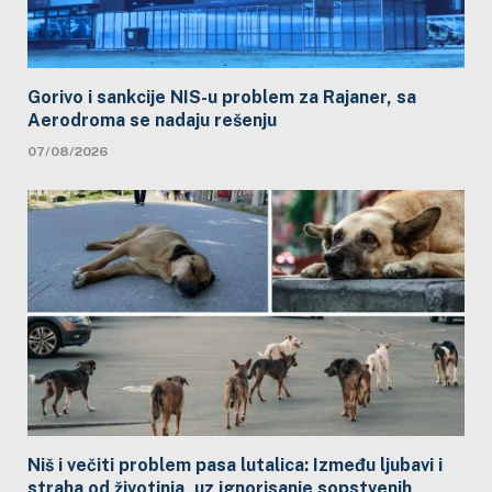
Gorivo i sankcije NIS-u problem za Rajaner, sa
Aerodroma se nadaju rešenju
07/08/2026
Niš i večiti problem pasa lutalica: Između ljubavi i
straha od životinja, uz ignorisanje sopstvenih