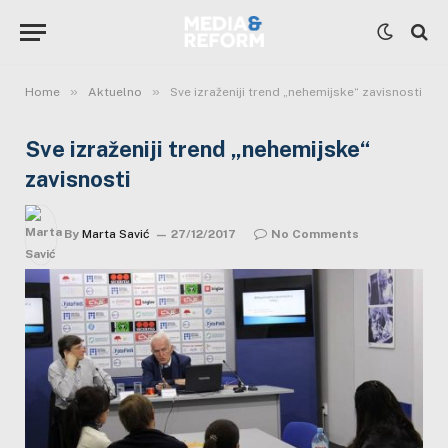
»
»
Home
Aktuelno
Sve izraženiji trend „nehemijske“ zavisnosti
Sve izraženiji trend „nehemijske“
zavisnosti
By
Marta Savić
27/12/2017
No Comments