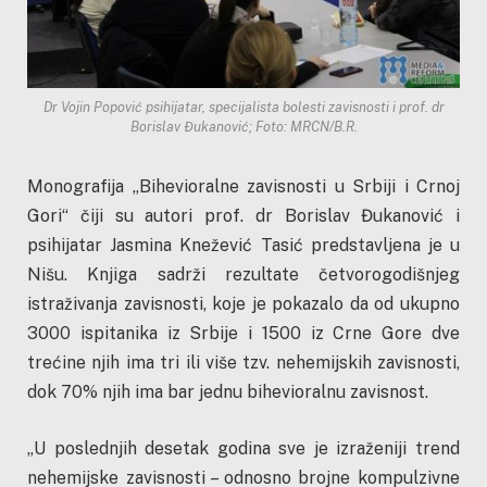
Dr Vojin Popović psihijatar, specijalista bolesti zavisnosti i prof. dr
Borislav Đukanović; Foto: MRCN/B.R.
Monografija „Bihevioralne zavisnosti u Srbiji i Crnoj
Gori“ čiji su autori prof. dr Borislav Đukanović i
psihijatar Jasmina Knežević Tasić predstavljena je u
Nišu. Knjiga sadrži rezultate četvorogodišnjeg
istraživanja zavisnosti, koje je pokazalo da od ukupno
3000 ispitanika iz Srbije i 1500 iz Crne Gore dve
trećine njih ima tri ili više tzv. nehemijskih zavisnosti,
dok 70% njih ima bar jednu bihevioralnu zavisnost.
„U poslednjih desetak godina sve je izraženiji trend
nehemijske zavisnosti – odnosno brojne kompulzivne