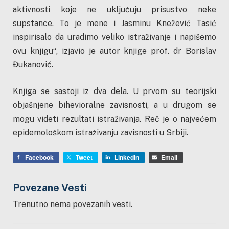
aktivnosti koje ne uključuju prisustvo neke
supstance. To je mene i Jasminu Knežević Tasić
inspirisalo da uradimo veliko istraživanje i napišemo
ovu knjigu“, izjavio je autor knjige prof. dr Borislav
Đukanović.
Knjiga se sastoji iz dva dela. U prvom su teorijski
objašnjene bihevioralne zavisnosti, a u drugom se
mogu videti rezultati istraživanja. Reč je o najvećem
epidemološkom istraživanju zavisnosti u Srbiji.
Facebook
Tweet
LinkedIn
Email
Povezane Vesti
Trenutno nema povezanih vesti.