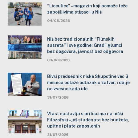
“Liceulice” – magazin koji pomaže teže
zapošljivima stigao i u Niš
04/08/2026
Niš bez tradicionalnih “Filmskih
susreta” i ove godine: Grad i glumci
bez dogovora, javnost bez odgovora
03/08/2026
Bivši predsednik niške Skupštine već 3
meseca odlaže odlazak u zatvor, i dalje
neizvesno kada ide
31/07/2026
Vlast nastavlja s pritiscima na niški
Filozofski – još studenata bez budžeta,
upitne i plate zaposlenih
31/07/2026