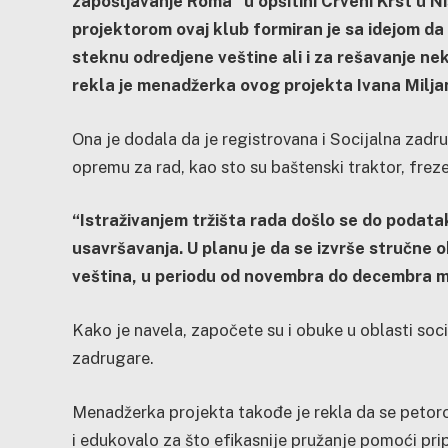
zapošljavanje Roma” u opšitini Crveni Krst u 
projektorom ovaj klub formiran je sa idejom d
steknu odredjene veštine ali i za rešavanje n
rekla je menadžerka ovog projekta Ivana Milja
Ona je dodala da je registrovana i Socijalna zadr
opremu za rad, kao sto su baštenski traktor, freze, 
“Istraživanjem tržišta rada došlo se do podataka
usavršavanja. U planu je da se izvrše stručne 
veština, u periodu od novembra do decembra 
Kako je navela, započete su i obuke u oblasti soc
zadrugare.
Menadžerka projekta takođe je rekla da se petoro 
i edukovalo za što efikasnije pružanje pomoći pr