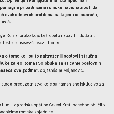
Nišu. Opremljen kompjuterima, štampačima i
a pomogne pripadnicima romske nacionalnosti da
ekih svakodnevnih problema sa kojima se susreću,
nović.
uga Roma, preko koje bi trebalo nabaviti i dodatnu
testere, usisivači lišća i trimeri.
 o tome koji su to najtraženiji poslovi i stručna
obuke za 40 Roma i 50 obuka za sticanje poslovnih
meseca ove godine”
, objasnila je Miljanović.
ijalnog preduzetništva koje su namenjene isključivo za
ljudi, iz gradske opštine Crveni Krst, posebno obučilo
ipadnicima romske zajednice.