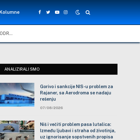
Kolumne
Facebook
Twitter
YouTube
Instagram
GORIVO I SANKCIJE NIS-U PROBLEM ZA RAJANER, SA AERODROMA SE NADAJU REŠENJU
ANALIZIRALI SMO
Gorivo i sankcije NIS-u problem za
Rajaner, sa Aerodroma se nadaju
rešenju
07/08/2026
Niš i večiti problem pasa lutalica:
Između ljubavi i straha od životinja,
uz ignorisanje sopstvenih propisa