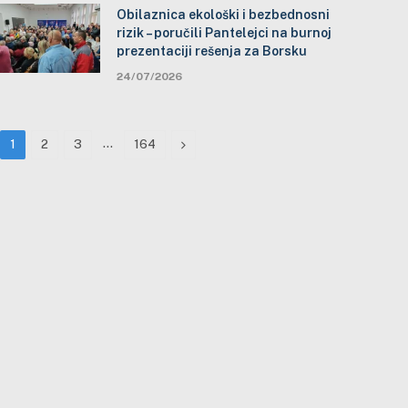
Obilaznica ekološki i bezbednosni
rizik – poručili Pantelejci na burnoj
prezentaciji rešenja za Borsku
24/07/2026
…
Next
1
2
3
164