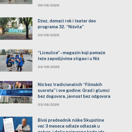
06/08/2026
Džez, domaći rok i teatar deo
programa 32. “Nišvila”
05/08/2026
“Liceulice” – magazin koji pomaže
teže zapošljivima stigao i u Niš
04/08/2026
Niš bez tradicionalnih “Filmskih
susreta” i ove godine: Grad i glumci
bez dogovora, javnost bez odgovora
03/08/2026
Bivši predsednik niške Skupštine
već 3 meseca odlaže odlazak u