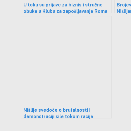
U toku su prijave za biznis i stručne
Brojev
obuke u Klubu za zapošljavanje Roma
Nišlij
Nišlije svedoče o brutalnosti i
demonstraciji sile tokom racije
policijaca sa fantomkama