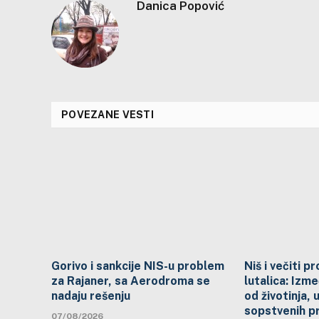
Danica Popović
POVEZANE VESTI
Gorivo i sankcije NIS-u problem
Niš i večiti 
za Rajaner, sa Aerodroma se
lutalica: Izme
nadaju rešenju
od životinja, 
sopstvenih p
07/08/2026