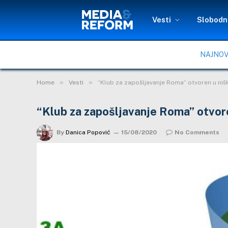
Vesti
Slobodni
NAJNOV
»
»
Home
Vesti
“Klub za zapošljavanje Roma” otvoren u nišk
“Klub za zapošljavanje Roma” otvoren
By
Danica Popović
15/08/2020
No Comments