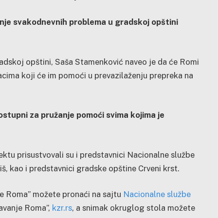
anje svakodnevnih problema u gradskoj opštini
gradskoj opštini, Saša Stamenković naveo je da će Romi
jacima koji će im pomoći u prevazilaženju prepreka na
dostupni za pružanje pomoći svima kojima je
ktu prisustvovali su i predstavnici Nacionalne službe
, kao i predstavnici gradske opštine Crveni krst.
nje Roma” možete pronaći na sajtu
Nacionalne službe
ljavanje Roma”,
kzr.rs
, a snimak okruglog stola možete