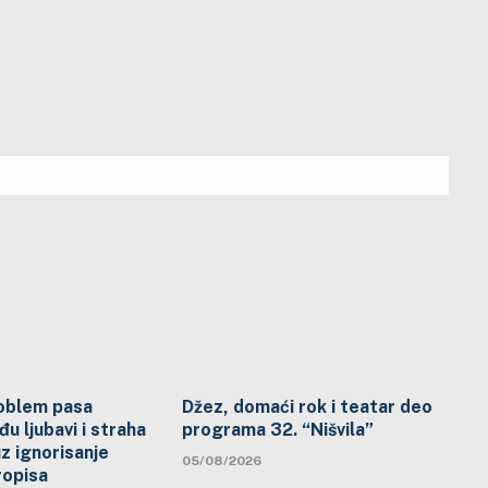
problem pasa
Džez, domaći rok i teatar deo
đu ljubavi i straha
programa 32. “Nišvila”
uz ignorisanje
05/08/2026
ropisa