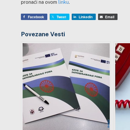
pronaći na ovom
linku
.
Facebook
Tweet
LinkedIn
Email
Povezane Vesti