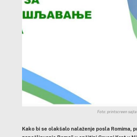
Foto: printscreen sajt
Kako bi se olakšalo nalaženje posla Romima, pr