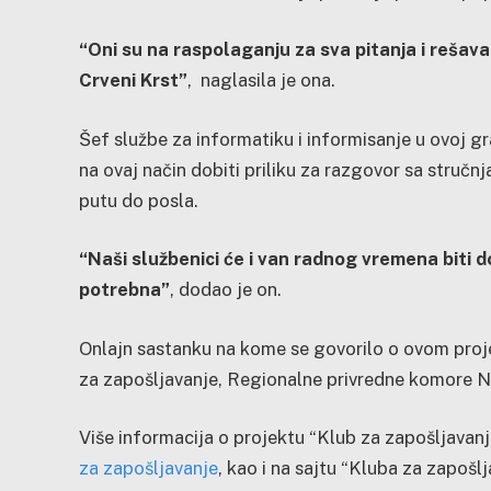
“Oni su na raspolaganju za sva pitanja i rešav
Crveni Krst”
, naglasila je ona.
Šef službe za informatiku i informisanje u ovoj 
na ovaj način dobiti priliku za razgovor sa stručn
putu do posla.
“Naši službenici će i van radnog vremena biti 
potrebna”
, dodao je on.
Onlajn sastanku na kome se govorilo o ovom proje
za zapošljavanje, Regionalne privredne komore Niš
Više informacija o projektu “Klub za zapošljava
za zapošljavanje
, kao i na sajtu “Kluba za zapoš