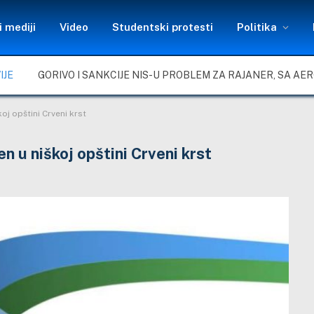
 mediji
Video
Studentski protesti
Politika
IJE
oj opštini Crveni krst
 u niškoj opštini Crveni krst