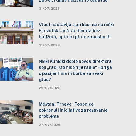
zatvor, i dalje neizvesno kada ide
31/07/2026
Vlast nastavlja s pritiscima na niški
Filozofski – još studenata bez
budžeta, upitne i plate zaposlenih
31/07/2026
Niški Klinički dobio novog direktora
koji „radi što niko nije radio“ – briga
o pacijentima ili borba za svaki
glas?
29/07/2026
Meštani Trnave i Toponice
pokrenuli inicijative za rešavanje
problema
27/07/2026