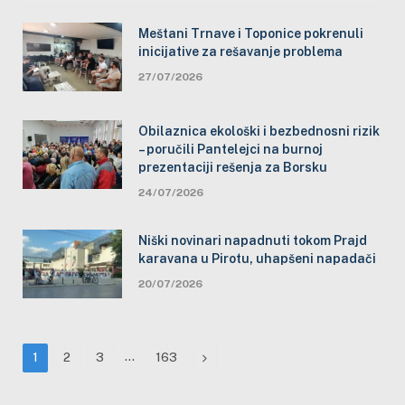
Meštani Trnave i Toponice pokrenuli
inicijative za rešavanje problema
27/07/2026
Obilaznica ekološki i bezbednosni rizik
– poručili Pantelejci na burnoj
prezentaciji rešenja za Borsku
24/07/2026
Niški novinari napadnuti tokom Prajd
karavana u Pirotu, uhapšeni napadači
20/07/2026
…
Next
1
2
3
163