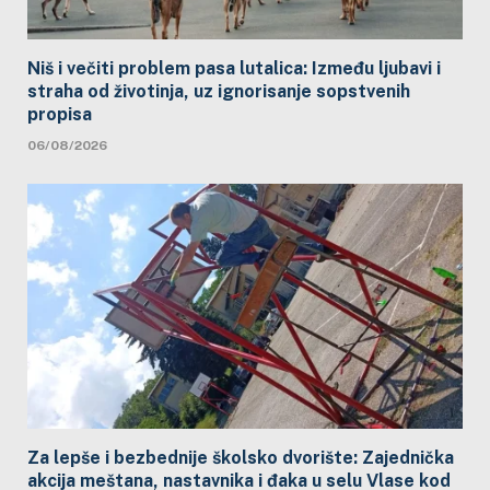
Niš i večiti problem pasa lutalica: Između ljubavi i
straha od životinja, uz ignorisanje sopstvenih
propisa
06/08/2026
Za lepše i bezbednije školsko dvorište: Zajednička
akcija meštana, nastavnika i đaka u selu Vlase kod