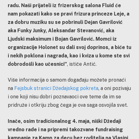
radu. Naši prijateli iz frizerskog salona Fluid će
nam pokazati kako se pravi frizura princeze Leje, a
za dobru muziku su se pobrinuli Dejan Gavrilović
aka Funky Junky, Aleksandar Stevanović, aka
Ljudski maksimum i Bojan Gavrilović. Momci iz
organizacije Holonet su dali svoj doprinos, a biće tu
i nekih poklona i nagrada, kao i kviza u kome ste svi
dobrodošli kao učesnici”
, ističe Antić.
Više informacija o samom događaju možete pronaći
na
Fejsbuk stranici Džedajskog pokreta
, a oni pozivaju
i one koji nisu dobri poznavaoci ove teme da im se
pridruže i otkriju zbog čega je ova saga osvojila svet.
Inače, osim tradicionalnog 4. maja, niški Džedaji
vredno rade i na pripremi takozvane fundraising
kampanje za Kamp za decu bez roditelja na Vlasini