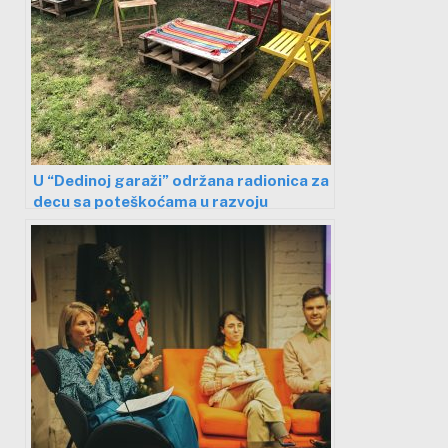
U “Dedinoj garaži” održana radionica za
decu sa poteškoćama u razvoju