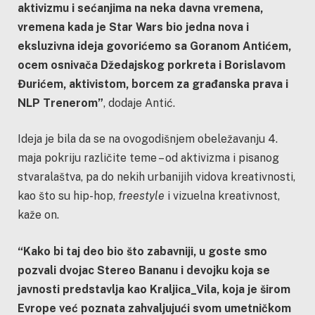
aktivizmu i sećanjima na neka davna vremena,
vremena kada je Star Wars bio jedna nova i
eksluzivna ideja govorićemo sa Goranom Antićem,
ocem osnivača Džedajskog porkreta i Borislavom
Đurićem, aktivistom, borcem za građanska prava i
NLP Trenerom”
, dodaje Antić.
Ideja je bila da se na ovogodišnjem obeležavanju 4.
maja pokriju različite teme – od aktivizma i pisanog
stvaralaštva, pa do nekih urbanijih vidova kreativnosti,
kao što su hip-hop,
freestyle
i vizuelna kreativnost,
kaže on.
“Kako bi taj deo bio što zabavniji, u goste smo
pozvali dvojac Stereo Bananu i devojku koja se
javnosti predstavlja kao Kraljica_Vila, koja je širom
Evrope već poznata zahvaljujući svom umetničkom