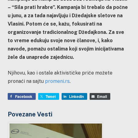
– “Sila prati hrabre”. Kampanja bi trebalo da počne
u junu, a za tada najavljuju i Džedajske sletove na
Vlasini. Potom će se, kažu, fokusirati na
organizovanje tradicionalnog Džedajkona. Za sve
to vreme edukuju svoje nove članove, i, kako
navode, pomažu ostalima koji svojim inicijativama
žele da unaprede zajednicu.
Njihovu, kao i ostale aktivističke priče možete
pronaći na sajtu
promeni.rs
.
Facebook
Tweet
LinkedIn
Email
Povezane Vesti