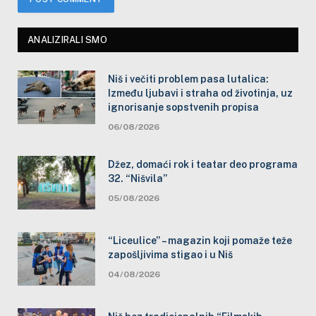
ANALIZIRALI SMO
Niš i večiti problem pasa lutalica:
Između ljubavi i straha od životinja, uz
ignorisanje sopstvenih propisa
06/08/2026
Džez, domaći rok i teatar deo programa
32. “Nišvila”
05/08/2026
“Liceulice” – magazin koji pomaže teže
zapošljivima stigao i u Niš
04/08/2026