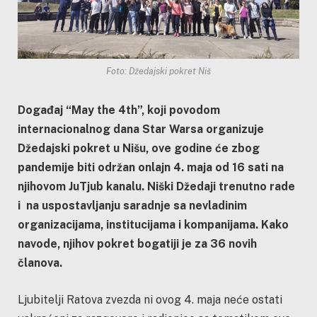
Foto: Džedajski pokret Niš
Događaj “May the 4th”, koji povodom
internacionalnog dana Star Warsa organizuje
Džedajski pokret u Nišu, ove godine će zbog
pandemije biti održan onlajn 4. maja od 16 sati na
njihovom JuTjub kanalu. Niški Džedaji trenutno rade
i na uspostavljanju saradnje sa nevladinim
organizacijama, institucijama i kompanijama. Kako
navode, njihov pokret bogatiji je za 36 novih
članova.
Ljubitelji Ratova zvezda ni ovog 4. maja neće ostati