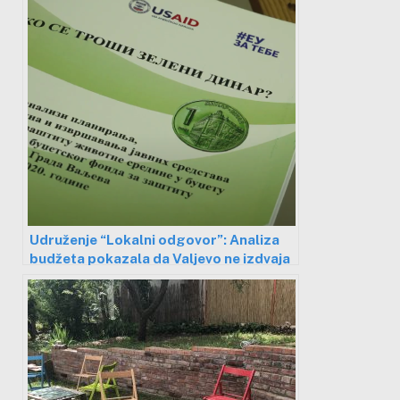
Udruženje “Lokalni odgovor”: Analiza
budžeta pokazala da Valjevo ne izdvaja
dovoljno novca za rešenje
aerozagađenja