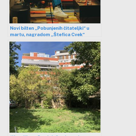
Novi bilten „Pobunjenih čitateljki“ u
martu, nagradom „Štefica Cvek“
nastavljaju afirmaciju feminističke
književnosti