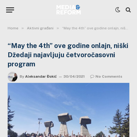
»
»
Home
Aktivni građani
“May the 4th” ove godine onlajn, niški Džedaji najavljuju četvoročasovni program
“May the 4th” ove godine onlajn, niški
Džedaji najavljuju četvoročasovni
program
By
Aleksandar Đokić
30/04/2021
No Comments