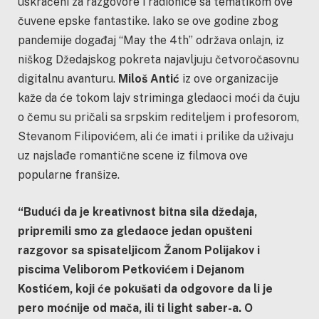
uskraćeni za razgovore i radionice sa tematikom ove
čuvene epske fantastike. Iako se ove godine zbog
pandemije događaj “May the 4th” održava onlajn, iz
niškog Džedajskog pokreta najavljuju četvoročasovnu
digitalnu avanturu.
Miloš Antić
iz ove organizacije
kaže da će tokom lajv striminga gledaoci moći da čuju
o čemu su pričali sa srpskim rediteljem i profesorom,
Stevanom Filipovićem, ali će imati i prilike da uživaju
uz najslađe romantične scene iz filmova ove
popularne franšize.
“Budući da je kreativnost bitna sila džedaja,
pripremili smo za gledaoce jedan opušteni
razgovor sa spisateljicom Žanom Polijakov i
piscima Veliborom Petkovićem i Dejanom
Kostićem, koji će pokušati da odgovore da li je
pero moćnije od mača, ili ti light saber-a. O