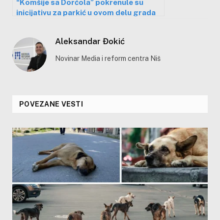
“Komšije sa Dorćola” pokrenule su
inicijativu za parkić u ovom delu grada
Aleksandar Đokić
Novinar Media i reform centra Niš
POVEZANE VESTI