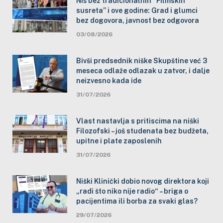
Niš bez tradicionalnih “Filmskih
susreta” i ove godine: Grad i glumci
bez dogovora, javnost bez odgovora
03/08/2026
Bivši predsednik niške Skupštine već 3
meseca odlaže odlazak u zatvor, i dalje
neizvesno kada ide
31/07/2026
Vlast nastavlja s pritiscima na niški
Filozofski – još studenata bez budžeta,
upitne i plate zaposlenih
31/07/2026
Niški Klinički dobio novog direktora koji
„radi što niko nije radio“ – briga o
pacijentima ili borba za svaki glas?
29/07/2026