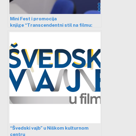
Mini Fest i promocija
knjige “Transcendentni stil na filmu:
Ozu, Breson, Drajer”
“Švedski vajb” u Niškom kulturnom
centru