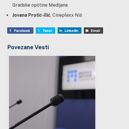
Gradske opštine Medijana
Jovana Protić-Ilić
, Cineplexx Niš
Facebook
Tweet
LinkedIn
Email
Povezane Vesti