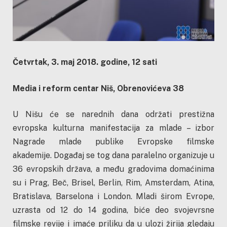
Četvrtak, 3. maj 2018. godine, 12 sati
Media i reform centar Niš, Obrenovićeva 38
U Nišu će se narednih dana održati prestižna
evropska kulturna manifestacija za mlade – izbor
Nagrade mlade publike Evropske filmske
akademije. Događaj se tog dana paralelno organizuje u
36 evropskih država, a među gradovima domaćinima
su i Prag, Beč, Brisel, Berlin, Rim, Amsterdam, Atina,
Bratislava, Barselona i London. Mladi širom Evrope,
uzrasta od 12 do 14 godina, biće deo svojevrsne
filmske revije i imaće priliku da u ulozi žirija gledaju