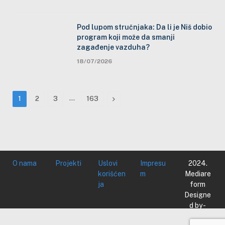
Pod lupom stručnjaka: Da li je Niš dobio
program koji može da smanji
zagađenje vazduha?
18/07/2026
…
Next
1
2
3
163
O nama
Projekti
Uslovi
Impresu
2024.
korišćen
m
Mediare
ja
form
Designe
d by -
Mediare