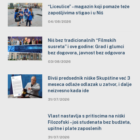
“Liceulice” – magazin koji pomaže teže
zapošljivima stigao i u Niš
04/08/2026
Niš bez tradicionalnih “Filmskih
susreta” i ove godine: Grad i glumci
bez dogovora, javnost bez odgovora
03/08/2026
Bivši predsednik niške Skupštine već 3
meseca odlaže odlazak u zatvor, i dalje
neizvesno kada ide
31/07/2026
Vlast nastavlja s pritiscima na niški
Filozofski – još studenata bez budžeta,
upitne i plate zaposlenih
31/07/2026