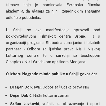
filmove koje je nominovala Evropska filmska
akademija, da glasaju za njih i zajedničkim snagama
odluče o pobedniku.
U Srbiji se ova manifestacija sprovodi pod
pokroviteljstvom Filmskog centra Srbije, a u
organizaciji programa Slobodna zona junior i lokalnih
partnera – Odbora za ljudska prava Niš i Niškog
kulturnog centra, te u saradnji sa bioskopom
Cineplexx Niš i Gradskom opštinom Medijana.
O izboru Nagrade mlade publike u Srbiji govoriće:
Dragan Đorđević
, Odbor za ljudska prava Niš
Dejan Dabić
, Niški kulturni centar
Srđan Jovković
, većnik za obrazovanje i sport