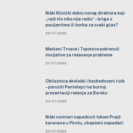
Niški Klinički dobio novog direktora koji
„radi što niko nije radio“ – briga o
pacijentima ili borba za svaki glas?
29/07/2026
Meštani Trnave i Toponice pokrenuli
inicijative za rešavanje problema
27/07/2026
Obilaznica ekološki i bezbednosni rizik
– poručili Pantelejci na burnoj
prezentaciji rešenja za Borsku
24/07/2026
Niški novinari napadnuti tokom Prajd
karavana u Pirotu, uhapšeni napadači
20/07/2026