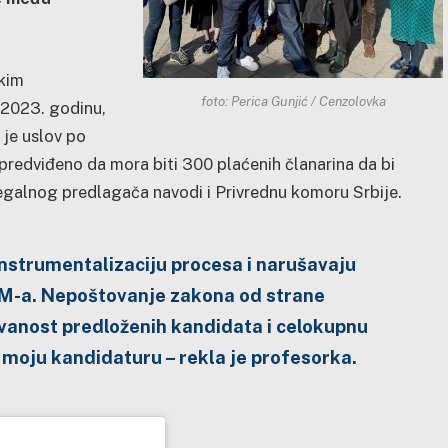
skim
foto: Perica Gunjić / Cenzolovka
 2023. godinu,
 je uslov po
predviđeno da mora biti 300 plaćenih članarina da bi
galnog predlagača navodi i Privrednu komoru Srbije.
instrumentalizaciju procesa i narušavaju
EM-a. Nepoštovanje zakona od strane
ovanost predloženih kandidata i celokupnu
 moju kandidaturu – rekla je profesorka.