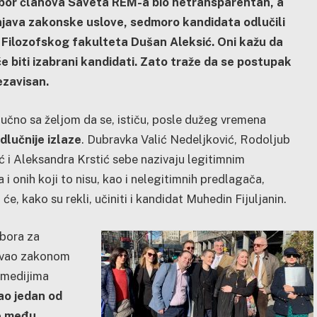
izbor članova Saveta REM-a bio netransparentan, a
unjava zakonske uslove, sedmoro kandidata odlučili
 Filozofskog fakulteta Dušan Aleksić. Oni kažu da
će biti izabrani kandidati. Zato traže da se postupak
ezavisan.
učno sa željom da se, ističu, posle dužeg vremena
odlučnije izlaze
. Dubravka Valić Nedeljković, Rodoljub
ć i Aleksandra Krstić sebe nazivaju legitimnim
 onih koji to nisu, kao i nelegitimnih predlagača,
 će, kako su rekli, učiniti i kandidat Muhedin Fijuljanin.
zbora za
javao zakonom
 medijima
ao jedan od
je među