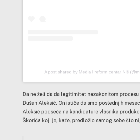
A post shared by Media i reform centar Niš (@m
Da ne želi da da legitimitet nezakonitom procesu 
Dušan Aleksić. On ističe da smo poslednjih mesec
Aleksić podseća na kandidature vlasnika produkci
Škorića koji je, kaže, predložio samog sebe što n