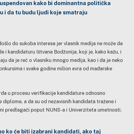
suspendovan kako bi dominantna politička
 i da tu budu ljudi koje smatraju
 došlo do sukoba interesa jer vlasnik medija ne može da
 i kandidaturu Ištvana Bodžonija, koji je, kako kažu, i
ćaju da je reč o vlasniku mnogo medija, kao i da je neko
onkursima i svake godine milion evra od mađarske
rda u procesu verifikacije kandidature odnosno
e diplome, a da su od nezavisnih kandidata tražene i
ani predlagači poput NUNS-a i Univerziteta umetnosti.
 ko će biti izabrani kandidati, ako taj