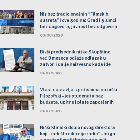
Niš bez tradicionalnih “Filmskih
susreta” i ove godine: Grad i glumci
bez dogovora, javnost bez odgovora
03/08/2026
Bivši predsednik niške Skupštine
već 3 meseca odlaže odlazak u
zatvor, i dalje neizvesno kada ide
31/07/2026
Vlast nastavlja s pritiscima na niški
Filozofski – još studenata bez
budžeta, upitne i plate zaposlenih
31/07/2026
Niški Klinički dobio novog direktora
koji „radi što niko nije radio“ – briga