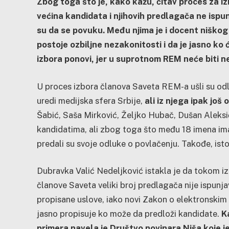
Zbog toga što je, kako kažu, čitav proces za 
većina kandidata i njihovih predlagača ne isp
su da se povuku. Među njima je i docent niškog
postoje ozbiljne nezakonitosti i da je jasno ko 
izbora ponovi, jer u suprotnom
REM neće biti n
U proces izbora članova Saveta REM-a ušli su odl
uredi medijska sfera Srbije,
ali iz njega ipak još 
Šabić, Saša Mirković, Željko Hubač, Dušan Aleksi
kandidatima, ali zbog toga što među 18 imena ima i
predali su svoje odluke o povlačenju. Takođe,
isto
Dubravka Valić Nedeljković istakla je da tokom i
članove Saveta veliki broj predlagača nije ispun
propisane uslove, iako novi Zakon o elektronskim
jasno propisuje ko može da predloži kandidate.
K
primera navela je Društvo novinara Niša koje 