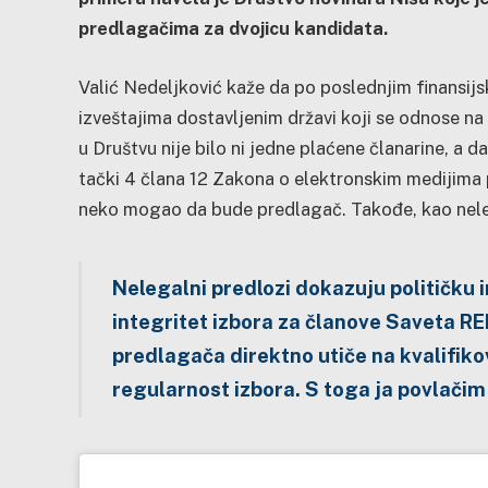
predlagačima za dvojicu kandidata.
Valić Nedeljković kaže da po poslednjim finansij
izveštajima dostavljenim državi koji se odnose na
u Društvu nije bilo ni jedne plaćene članarine, a da
tački 4 člana 12 Zakona o elektronskim medijima 
neko mogao da bude predlagač. Takođe, kao nele
Nelegalni predlozi dokazuju političku 
integritet izbora za članove Saveta R
predlagača direktno utiče na kvalifik
regularnost izbora. S toga ja povlačim