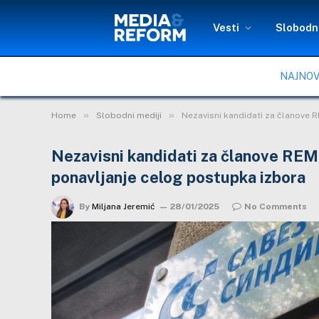
Vesti
Slobodni
NAJNOV
»
»
Home
Slobodni mediji
Nezavisni kandidati za članove R
Nezavisni kandidati za članove REM-
ponavljanje celog postupka izbora
By
Miljana Jeremić
28/01/2025
No Comments