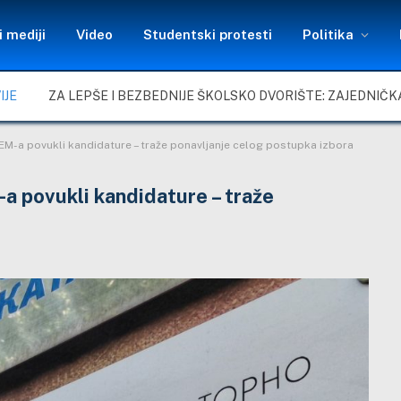
 mediji
Video
Studentski protesti
Politika
IJE
EM-a povukli kandidature – traže ponavljanje celog postupka izbora
a povukli kandidature – traže