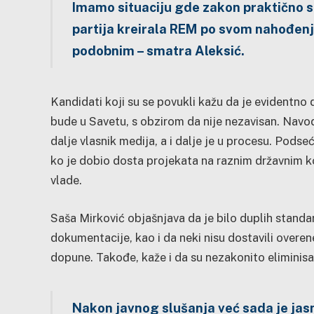
Imamo situaciju gde zakon praktično 
partija kreirala REM po svom nahođenju
podobnim – smatra Aleksić.
Kandidati koji su se povukli kažu da je evidentno
bude u Savetu, s obzirom da nije nezavisan. Navode
dalje vlasnik medija, a i dalje je u procesu. Podse
ko je dobio dosta projekata na raznim državnim k
vlade.
Saša Mirković objašnjava da je bilo duplih standa
dokumentacije, kao i da neki nisu dostavili overen
dopune. Takođe, kaže i da su nezakonito eliminis
Nakon javnog slušanja već sada je jasno