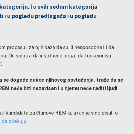
tegorija. I u svih sedam kategorija
ti i u pogledu predlagača i u pogledu
om procesu i za njih kaže da su ili nesposobne ili da
a. On smatra da institucije mogu da funkcionišu
.
da se dogode nakon njihovog povlačenja, traže da se
M neće biti nezavisan i u njemu neće raditi ljudi
sti kandidata za članove REM-a, a ranije smo pisali o
 da očekuju
.