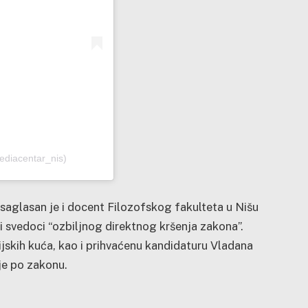
ediacentar_nis)
saglasan je i docent Filozofskog fakulteta u Nišu
i svedoci “ozbiljnog direktnog kršenja zakona”.
jskih kuća, kao i prihvaćenu kandidaturu Vladana
ije po zakonu.