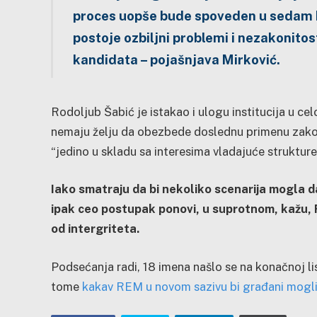
proces uopše bude spoveden u sedam ka
postoje ozbiljni problemi i nezakonitos
kandidata – pojašnjava Mirković.
Rodoljub Šabić je istakao i ulogu institucija u cel
nemaju želju da obezbede doslednu primenu zakon
“jedino u skladu sa interesima vladajuće strukture”
Iako smatraju da bi nekoliko scenarija mogla 
ipak ceo postupak ponovi, u suprotnom, kažu, RE
od intergriteta.
Podsećanja radi, 18 imena našlo se na konačnoj li
tome
kakav REM u novom sazivu bi građani mogli