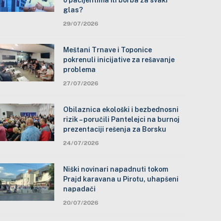
o pacijentima ili borba za svaki
glas?
29/07/2026
Meštani Trnave i Toponice
pokrenuli inicijative za rešavanje
problema
27/07/2026
Obilaznica ekološki i bezbednosni
rizik – poručili Pantelejci na burnoj
prezentaciji rešenja za Borsku
24/07/2026
Niški novinari napadnuti tokom
Prajd karavana u Pirotu, uhapšeni
napadači
20/07/2026