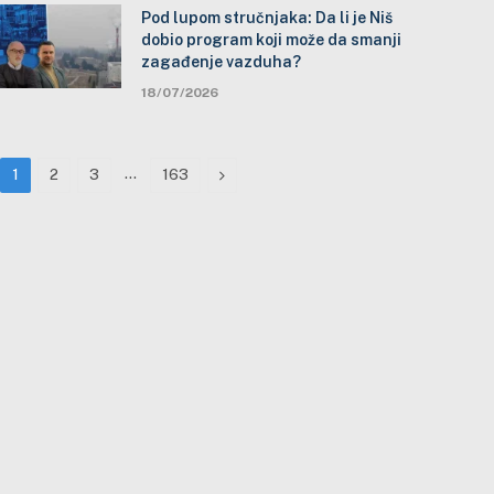
Pod lupom stručnjaka: Da li je Niš
dobio program koji može da smanji
zagađenje vazduha?
18/07/2026
…
Next
1
2
3
163