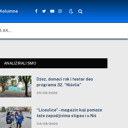
Kolumne
Facebook
Twitter
YouTube
Instagram
ZA LEPŠE I BEZBEDNIJE ŠKOLSKO DVORIŠTE: ZAJEDNIČKA AKCIJA MEŠTANA, NASTAVNIKA I ĐAKA U SELU VLASE KOD VRANJA
ANALIZIRALI SMO
Džez, domaći rok i teatar deo
programa 32. “Nišvila”
05/08/2026
“Liceulice” – magazin koji pomaže
teže zapošljivima stigao i u Niš
04/08/2026