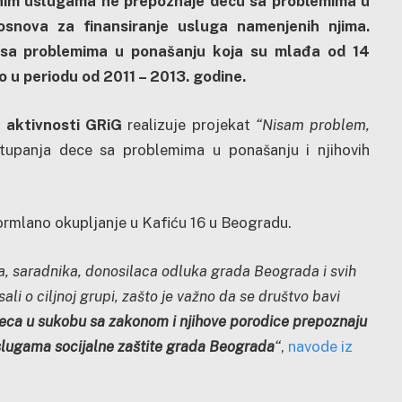
lnim uslugama ne prepoznaje decu sa problemima u
snova za finansiranje usluga namenjenih njima.
e sa problemima u ponašanju koja su mlađa od 14
o u periodu od 2011 – 2013. godine.
e aktivnosti GRiG
realizuje projekat
“Nisam problem,
upanja dece sa problemima u ponašanju i njihovih
ormlano okupljanje u Kafiću 16 u Beogradu.
, saradnika, donosilaca odluka grada Beograda i svih
sali o ciljnoj grupi, zašto je važno da se društvo bavi
eca u sukobu sa zakonom i njihove porodice prepoznaju
slugama socijalne zaštite grada Beograda
“
,
navode iz