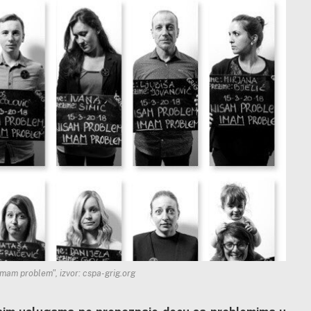
mam problem", izvor: cspa-grig.org