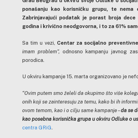
Grad Beograd u okviru svoje Odluke o socija
ponašanju kao korisničku grupu, te nema o
Zabrinjavajući podatak je porast broja dec
godina i krivično neodgovorna, i to za 61% sam
Sa tim u vezi,
Centar za socijalno preventivn
imam problem”,
odnosno kampanju javnog zast
porodica.
U okviru kampanje 15. marta organizovano je nef
“Ovim putem smo želeli da okupimo što više kolega
onih koji se zainteresuju za temu, kako bi ih informi
ovom temom, kao i o cilju same kampanje –
da se d
kao posebna korisnička grupa u okviru Odluke o u
centra GRiG
.