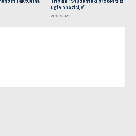
menost i aktuelna
Tribina “Studentski protesti iz
ugla opozicije”
21/01/2025