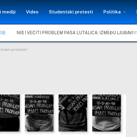
 mediji
Video
Studentski protesti
Politika
IJE
 imam problem”