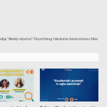
ija "Mediji i društvo" Filozofskog fakulteta Univerziteta u Nišu