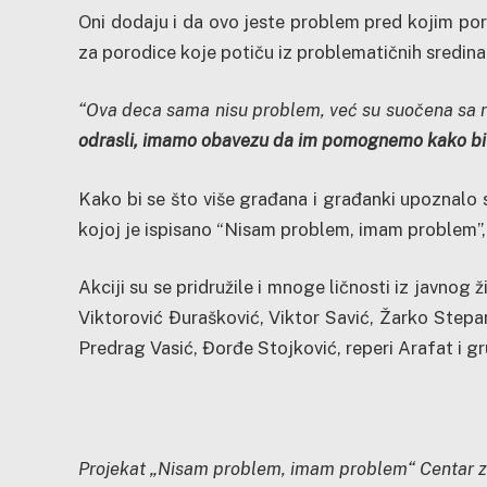
Oni dodaju i da ovo jeste problem pred kojim por
za porodice koje potiču iz problematičnih sredina
“Ova deca sama nisu problem, već su suočena sa r
odrasli, imamo obavezu da im pomognemo kako bi i
Kako bi se što više građana i građanki upoznalo s
kojoj je ispisano “Nisam problem, imam problem”, 
Akciji su se pridružile i mnoge ličnosti iz javnog ž
Viktorović Đurašković, Viktor Savić, Žarko Stepan
Predrag Vasić, Đorđe Stojković, reperi Arafat i gr
Projekat „Nisam problem, imam problem“ Centar za 