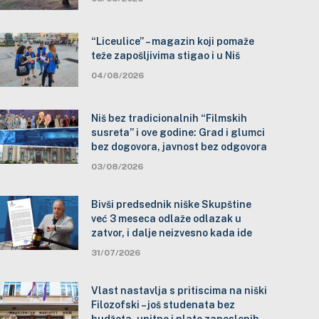
“Liceulice” – magazin koji pomaže
teže zapošljivima stigao i u Niš
04/08/2026
Niš bez tradicionalnih “Filmskih
susreta” i ove godine: Grad i glumci
bez dogovora, javnost bez odgovora
03/08/2026
Bivši predsednik niške Skupštine
već 3 meseca odlaže odlazak u
zatvor, i dalje neizvesno kada ide
31/07/2026
Vlast nastavlja s pritiscima na niški
Filozofski – još studenata bez