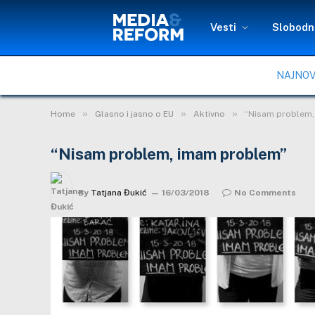
Vesti
Slobodni
NAJNOV
»
»
»
Home
Glasno i jasno o EU
Aktivno
“Nisam problem,
“Nisam problem, imam problem”
By
Tatjana Đukić
16/03/2018
No Comments