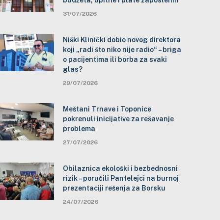
budžeta, upitne i plate zaposlenih
31/07/2026
Niški Klinički dobio novog direktora
koji „radi što niko nije radio“ – briga
o pacijentima ili borba za svaki
glas?
29/07/2026
Meštani Trnave i Toponice
pokrenuli inicijative za rešavanje
problema
27/07/2026
Obilaznica ekološki i bezbednosni
rizik – poručili Pantelejci na burnoj
prezentaciji rešenja za Borsku
24/07/2026