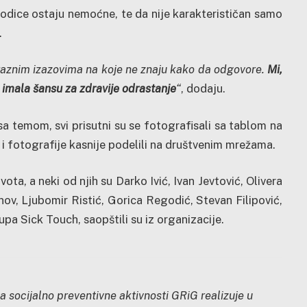
odice ostaju nemoćne, te da nije karakterističan samo
.
aznim izazovima na koje ne znaju kako da odgovore.
Mi,
mala šansu za zdravije odrastanje
“
, dodaju.
a temom, svi prisutni su se fotografisali sa tablom na
i fotografije kasnije podelili na društvenim mrežama.
ivota, a neki od njih su Darko Ivić, Ivan Jevtović, Olivera
ov, Ljubomir Ristić, Gorica Regodić, Stevan Filipović,
upa Sick Touch, saopštili su iz organizacije.
socijalno preventivne aktivnosti GRiG realizuje u