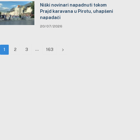
Niški novinari napadnuti tokom
Prajd karavana u Pirotu, uhapšeni
napadači
20/07/2026
…
Next
1
2
3
163