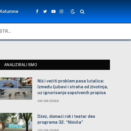
Kolumne
Facebook
Twitter
YouTube
Instagram
NIŠ I VEČITI PROBLEM PASA LUTALICA: IZMEĐU LJUBAVI I STRAHA OD ŽIVOTINJA, UZ IGNORISANJE SOPSTVENIH PROPISA
ANALIZIRALI SMO
Niš i večiti problem pasa lutalica:
Između ljubavi i straha od životinja,
uz ignorisanje sopstvenih propisa
06/08/2026
Džez, domaći rok i teatar deo
programa 32. “Nišvila”
05/08/2026