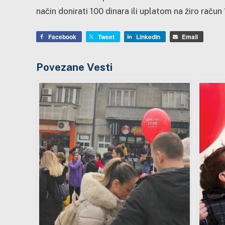
način donirati 100 dinara ili uplatom na žiro rač
Facebook
Tweet
LinkedIn
Email
Povezane Vesti