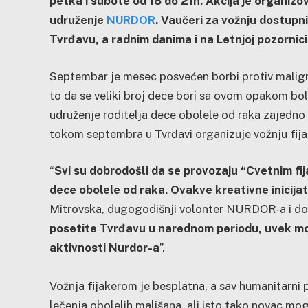
petka i subote od 18 do 21h. Akcija je organizo
udruženje
NURDOR
. Vaučeri za vožnju dostupn
Tvrđavu, a radnim danima i na Letnjoj pozornici
Septembar je mesec posvećen borbi protiv malignih
to da se veliki broj dece bori sa ovom opakom b
udruženje roditelja dece obolele od raka zajedno
tokom septembra u Tvrđavi organizuje vožnju fij
“
Svi su dobrodošli da se provozaju “Cvetnim fi
dece obolele od raka. Ovakve kreativne inicijat
Mitrovska, dugogodišnji volonter NURDOR-a i dod
posetite Tvrđavu u narednom periodu, uvek može
aktivnosti Nurdor-a
”.
Vožnja fijakerom je besplatna, a sav humanitarni 
lečenja obolelih mališana, ali isto tako novac mog