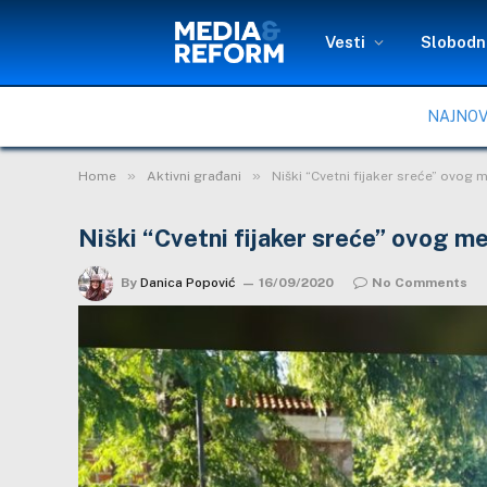
Vesti
Slobodni
NAJNOV
»
»
Home
Aktivni građani
Niški “Cvetni fijaker sreće” ovo
Niški “Cvetni fijaker sreće” ovog 
By
Danica Popović
16/09/2020
No Comments