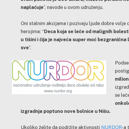
naplaćuje
”, navode u ovom udruženju.
Oni stalnim akcijama i pozivaju ljude dobre volje
herojima: “
Deca koja se leče od malignih bolesti 
u tišini i čija je najveća super moć bezgraničn
sve
”.
Podse
postig
milion
izgra
se leč
onkolo
izgradnja poptuno nove bolnice u Nišu.
Ukoliko želite da podržite aktivnosti
NURDOR
-a 