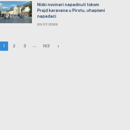
Niški novinari napadnuti tokom
Prajd karavana u Pirotu, uhapšeni
napadači
20/07/2026
…
Next
1
2
3
163