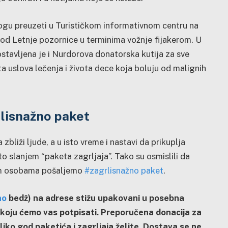
ogu preuzeti u Turističkom informativnom centru na
od Letnje pozornice u terminima vožnje fijakerom. U
stavljena je i Nurdorova donatorska kutija za sve
a uslova lečenja i života dece koja boluju od malignih
lisnažno paket
liži ljude, a u isto vreme i nastavi da prikuplja
o slanjem “paketa zagrljaja”. Tako su osmislili da
im osobama pošaljemo
#zagrlisnažno paket
.
no
bedž) na adrese stižu upakovani u posebna
koju ćemo vas potpisati. Preporučena donacija za
liko god paketića i zagrljaja želite. Dostava se ne