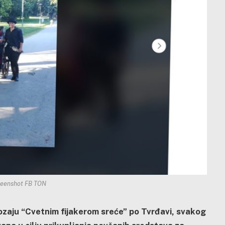
eenshot FB TON
ovozaju “Cvetnim fijakerom sreće” po Tvrđavi, svakog