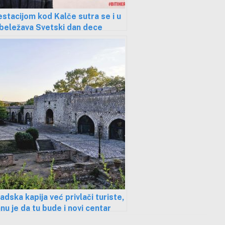
stacijom kod Kalče sutra se i u
beležava Svetski dan dece
e od raka
dska kapija već privlači turiste,
anu je da tu bude i novi centar