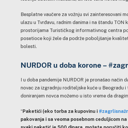
Besplatne vaučere za vožnju svi zainteresovani m
ulazu u Tvrđavu, radnim danima i na štandu TON k
prostorijama Turističkog informativnog centra po
posetioce koji žele da podrže poboljšanje kvalitet
bolesti.
NURDOR u doba korone – #zagr
I u doba pandemije NURDOR je pronašao način da zb
novac za izgradnju roditeljske kuće u Beogradu i t
doniranjem novca možemo u isto vreme da drag
“
Paketići (eko torba za kupovinu i
#zagrlisnaž
pakovanja i sa veoma posebnom ceduljicom na 
svaki paketić je 500 dinara, možete poručiti ko