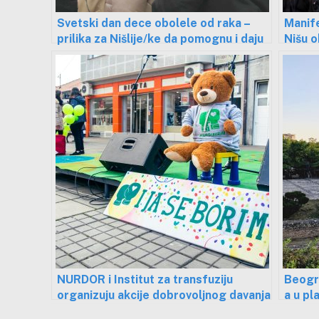
Svetski dan dece obolele od raka –
Manife
prilika za Nišlije/ke da pomognu i daju
Nišu o
krv
obolel
NURDOR i Institut za transfuziju
Beogra
organizuju akcije dobrovoljnog davanja
a u pl
krvi povodom Svetskog dana dece
Niša