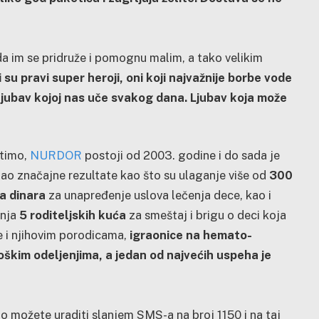
 da im se pridruže i pomognu malim, a tako velikim
su pravi super heroji, oni koji najvažnije borbe vode
a ljubav kojoj nas uče svakog dana. Ljubav koja može
timo,
NURDOR
postoji od 2003. godine i do sada je
ao značajne rezultate kao što su ulaganje više od
300
a dinara
za unapređenje uslova lečenja dece, kao i
dnja
5 roditeljskih kuća
za smeštaj i brigu o deci koja
e i njihovim porodicama,
igraonice na hemato-
škim odeljenjima, a jedan od najvećih uspeha je
to možete uraditi slanjem SMS-a na broj 1150 i na taj