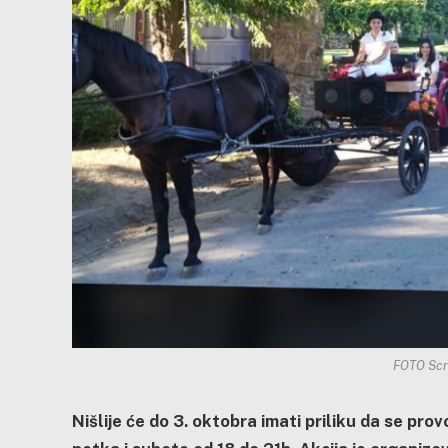
FOTO Scr
Nišlije će do 3. oktobra imati priliku da se pr