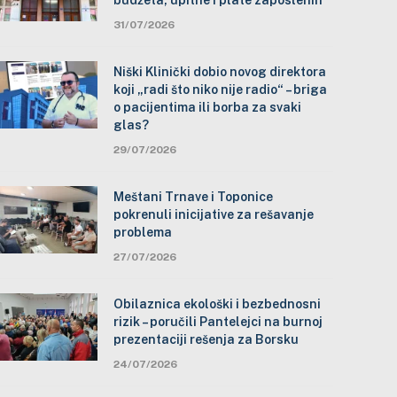
budžeta, upitne i plate zaposlenih
31/07/2026
Niški Klinički dobio novog direktora
koji „radi što niko nije radio“ – briga
o pacijentima ili borba za svaki
glas?
29/07/2026
Meštani Trnave i Toponice
pokrenuli inicijative za rešavanje
problema
27/07/2026
Obilaznica ekološki i bezbednosni
rizik – poručili Pantelejci na burnoj
prezentaciji rešenja za Borsku
24/07/2026