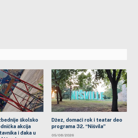
zbednije školsko
Džez, domaći rok i teatar deo
ednička akcija
programa 32. “Nišvila”
avnika i đaka u
05/08/2026