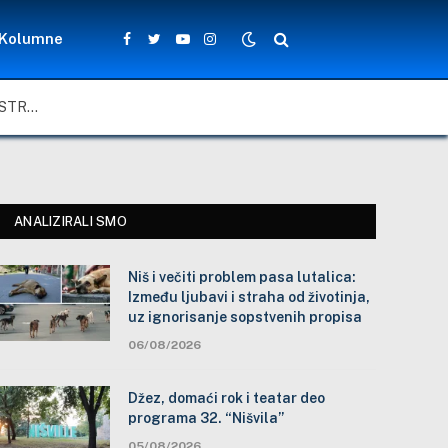
Kolumne
Facebook
Twitter
YouTube
Instagram
NIŠ I VEČITI PROBLEM PASA LUTALICA: IZMEĐU LJUBAVI I STRAHA OD ŽIVOTINJA, UZ IGNORISANJE SOPSTVENIH PROPISA
ANALIZIRALI SMO
Niš i večiti problem pasa lutalica:
Između ljubavi i straha od životinja,
uz ignorisanje sopstvenih propisa
06/08/2026
Džez, domaći rok i teatar deo
programa 32. “Nišvila”
05/08/2026