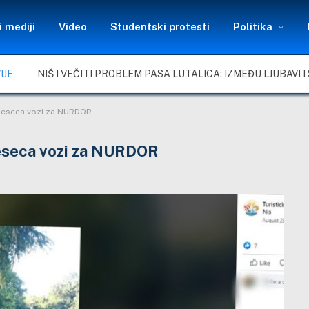
 mediji
Video
Studentski protesti
Politika
IJE
g meseca vozi za NURDOR
meseca vozi za NURDOR