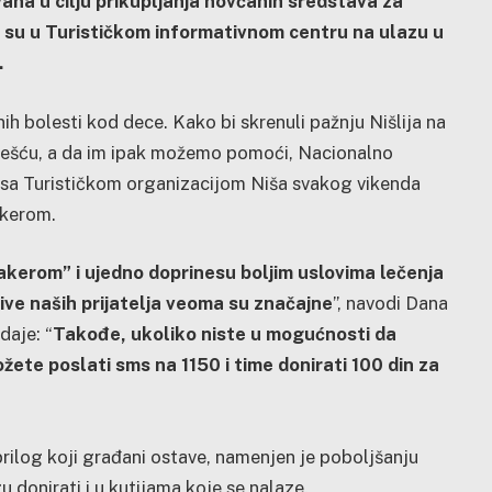
vana u cilju prikupljanja novčanih sredstava za
i su u Turističkom informativnom centru na ulazu u
.
 bolesti kod dece. Kako bi skrenuli pažnju Nišlija na
olešću, a da im ipak možemo pomoći, Nacionalno
 sa Turističkom organizacijom Niša svakog vikenda
akerom.
jakerom” i ujedno doprinesu boljim uslovima lečenja
ive naših prijatelja veoma su značajne
”, navodi Dana
aje: “
Takođe, ukoliko niste u mogućnosti da
te poslati sms na 1150 i time donirati 100 din za
prilog koji građani ostave, namenjen je poboljšanju
u donirati i u kutijama koje se nalaze.