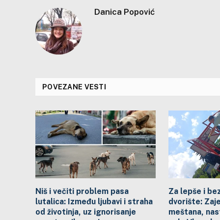
obolele od raka
Danica Popović
POVEZANE VESTI
Niš i večiti problem pasa
Za lepše i be
lutalica: Između ljubavi i straha
dvorište: Zaj
od životinja, uz ignorisanje
meštana, nast