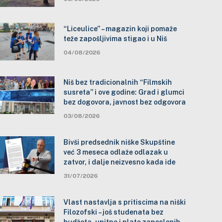
“Liceulice” – magazin koji pomaže
teže zapošljivima stigao i u Niš
04/08/2026
Niš bez tradicionalnih “Filmskih
susreta” i ove godine: Grad i glumci
bez dogovora, javnost bez odgovora
03/08/2026
Bivši predsednik niške Skupštine
već 3 meseca odlaže odlazak u
zatvor, i dalje neizvesno kada ide
31/07/2026
Vlast nastavlja s pritiscima na niški
Filozofski – još studenata bez