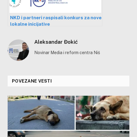
NKD i partneri raspisali konkurs za nove
lokalne inicijative
Aleksandar Đokić
Novinar Media i reform centra Niš
POVEZANE VESTI