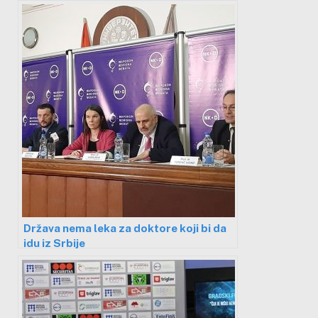
Država nema leka za doktore koji bi da
idu iz Srbije