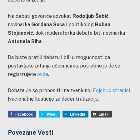
Na debati govoriće advokat
Rodoljub Šabić
,
novinarka
Gordana Suša
i politikolog
Boban
Stojanović
, dok moderatorka debate biti novinarka
Antonela Riha
.
Da biste pratili debatu i bili u mogućnosti da
postavljate pitanja učesnicima, potrebno je da se
registrujete
ovde
.
Debata će se prenositi i na zvaničnoj
Fejsbuk stranici
Nacionalne koalicije za decentralizaciju.
Facebook
Tweet
LinkedIn
Email
Povezane Vesti