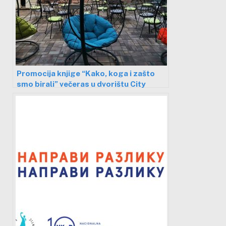
Promocija knjige “Kako, koga i zašto
smo birali” večeras u dvorištu City
smart kluba