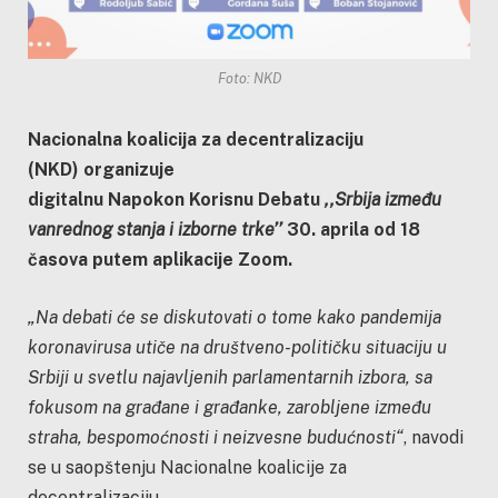
Foto: NKD
Nacionalna koalicija za decentralizaciju
(NKD) organizuje
digitalnu Napokon Korisnu Debatu
,,Srbija između
vanrednog stanja i izborne trke’’
30. aprila od 18
časova putem aplikacije Zoom.
„Na debati će se diskutovati o tome kako pandemija
koronavirusa utiče na društveno-političku situaciju u
Srbiji u svetlu najavljenih parlamentarnih izbora, sa
fokusom na građane i građanke, zarobljene između
straha, bespomoćnosti i neizvesne budućnosti“
, navodi
se u saopštenju Nacionalne koalicije za
decentralizaciju.