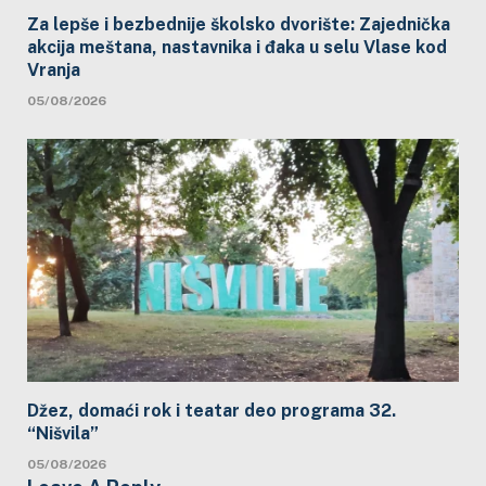
Za lepše i bezbednije školsko dvorište: Zajednička
akcija meštana, nastavnika i đaka u selu Vlase kod
Vranja
05/08/2026
Džez, domaći rok i teatar deo programa 32.
“Nišvila”
05/08/2026