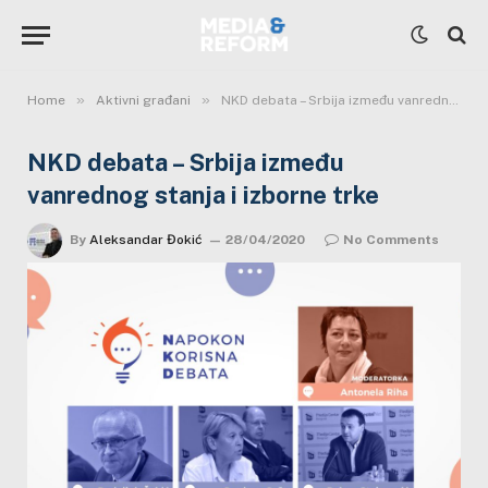
»
»
Home
Aktivni građani
NKD debata – Srbija između vanrednog stanja i izborne trke
NKD debata – Srbija između
vanrednog stanja i izborne trke
By
Aleksandar Đokić
28/04/2020
No Comments