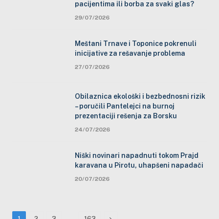
pacijentima ili borba za svaki glas?
29/07/2026
Meštani Trnave i Toponice pokrenuli
inicijative za rešavanje problema
27/07/2026
Obilaznica ekološki i bezbednosni rizik
– poručili Pantelejci na burnoj
prezentaciji rešenja za Borsku
24/07/2026
Niški novinari napadnuti tokom Prajd
karavana u Pirotu, uhapšeni napadači
20/07/2026
…
Next
1
2
3
163