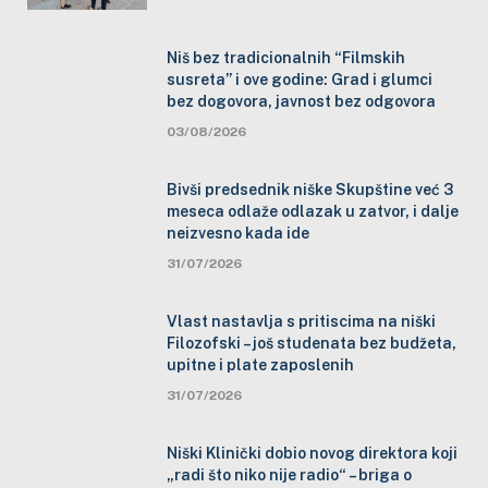
Niš bez tradicionalnih “Filmskih
susreta” i ove godine: Grad i glumci
bez dogovora, javnost bez odgovora
03/08/2026
Bivši predsednik niške Skupštine već 3
meseca odlaže odlazak u zatvor, i dalje
neizvesno kada ide
31/07/2026
Vlast nastavlja s pritiscima na niški
Filozofski – još studenata bez budžeta,
upitne i plate zaposlenih
31/07/2026
Niški Klinički dobio novog direktora koji
„radi što niko nije radio“ – briga o