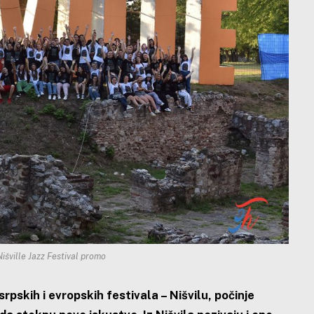
Nišville Jazz Festival promo
rpskih i evropskih festivala – Nišvilu, počinje