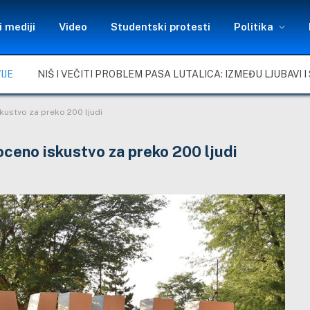
 mediji
Video
Studentski protesti
Politika
IJE
kustvo za preko 200 ljudi
oceno iskustvo za preko 200 ljudi