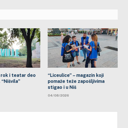
rok i teatar deo
“Liceulice” – magazin koji
“Nišvila”
pomaže teže zapošljivima
stigao i u Niš
04/08/2026