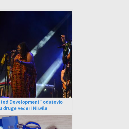
sted Development” oduševio
u druge večeri Nišvila