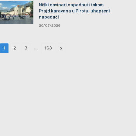
Niški novinari napadnuti tokom
Prajd karavana u Pirotu, uhapšeni
napadači
20/07/2026
…
Next
1
2
3
163