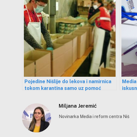
Pojedine Nišlije do lekova i namirnica
Media 
tokom karantina samo uz pomoć
iskusn
volontera Crvenog krsta
Miljana Jeremić
Novinarka Media i reform centra Niš