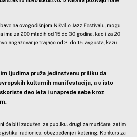
 da steknu novo iskustvo. Iz Nišvila pozivaju i one
 zabave na ovogodišnjem Nišville Jazz Festivalu, mogu
a ima za 200 mladih od 15 do 30 godina, kao i za 20
hovo angažovanje trajaće od 3. do 15. avgusta, kažu
dim ljudima pruža jedinstvenu priliku da
evropskih kulturnih manifestacija, a u isto
skoriste deo leta i unaprede sebe kroz
am.
ni će biti zaduženi za publiku, drugi za muzičare, zatim
ogistika, radionica, obezbeđenje i ketering. Konkurs za