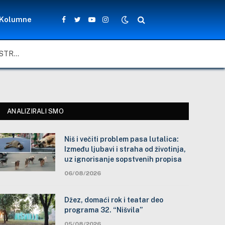
Kolumne
Facebook
Twitter
YouTube
Instagram
NIŠ I VEČITI PROBLEM PASA LUTALICA: IZMEĐU LJUBAVI I STRAHA OD ŽIVOTINJA, UZ IGNORISANJE SOPSTVENIH PROPISA
ANALIZIRALI SMO
Niš i večiti problem pasa lutalica:
Između ljubavi i straha od životinja,
uz ignorisanje sopstvenih propisa
06/08/2026
Džez, domaći rok i teatar deo
programa 32. “Nišvila”
05/08/2026