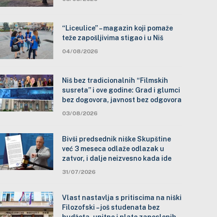
“Liceulice” – magazin koji pomaže
teže zapošljivima stigao i u Niš
04/08/2026
Niš bez tradicionalnih “Filmskih
susreta” i ove godine: Grad i glumci
bez dogovora, javnost bez odgovora
03/08/2026
Bivši predsednik niške Skupštine
već 3 meseca odlaže odlazak u
zatvor, i dalje neizvesno kada ide
31/07/2026
Vlast nastavlja s pritiscima na niški
Filozofski – još studenata bez