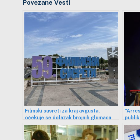
Povezane Vesti
Filmski susreti za kraj avgusta,
“Arre
očekuje se dolazak brojnih glumaca
publik