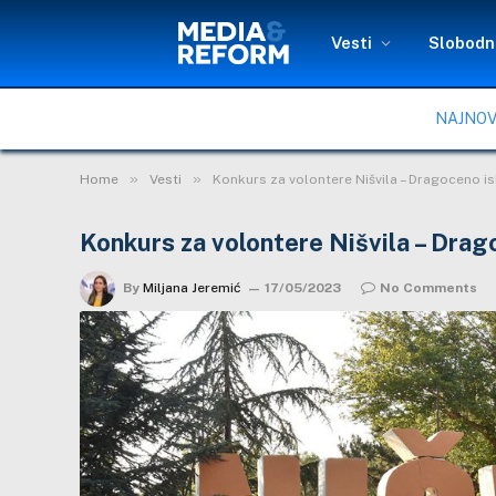
Vesti
Slobodni
NAJNOV
»
»
Home
Vesti
Konkurs za volontere Nišvila – Dragoceno is
Konkurs za volontere Nišvila – Drag
By
Miljana Jeremić
17/05/2023
No Comments