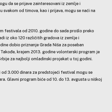
gu da se prijave zainteresovani iz zemlje i
 u svakom od timova, kao i prijava, mogu se naći na
am festivala od 2010. godine do sada prošlo preko
i iz oko 120 različitih gradova iz zemlje i
godine dobio priznanje Grada Niša za poseban
e. Takođe, krajem 2013. godine volonterski program je
bije za najbolji omladinski projekat u toj godini.
 od 3.000 dinara za predstojeći festival mogu se
ara. Glavni program biće od 10. do 13. avgusta u niškoj