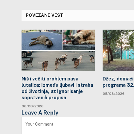
POVEZANE VESTI
Niš i večiti problem pasa
Džez, domaći 
lutalica: Između ljubavi i straha
programa 32. 
od životinja, uz ignorisanje
05/08/2026
sopstvenih propisa
06/08/2026
Leave A Reply