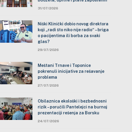
budžeta, upitne i plate zaposlenih
31/07/2026
Niški Klinički dobio novog direktora
koji „radi što niko nije radio“ – briga
o pacijentima ili borba za svaki
glas?
29/07/2026
Meštani Trnave i Toponice
pokrenuli inicijative za rešavanje
problema
27/07/2026
Obilaznica ekološki i bezbednosni
rizik – poručili Pantelejci na burnoj
prezentaciji rešenja za Borsku
24/07/2026