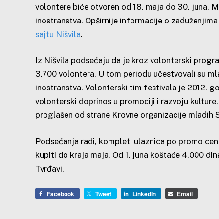
volontere biće otvoren od 18. maja do 30. juna. Mo
inostranstva. Opširnije informacije o zaduženjima
sajtu Nišvila
.
Iz Nišvila podsećaju da je kroz volonterski progr
3.700 volontera. U tom periodu učestvovali su mlad
inostranstva. Volonterski tim festivala je 2012. 
volonterski doprinos u promociji i razvoju kultur
proglašen od strane Krovne organizacije mladih Sr
Podsećanja radi, kompleti ulaznica po promo ceni
kupiti do kraja maja. Od 1. juna koštaće 4.000 din
Tvrđavi.
Facebook
Tweet
LinkedIn
Email