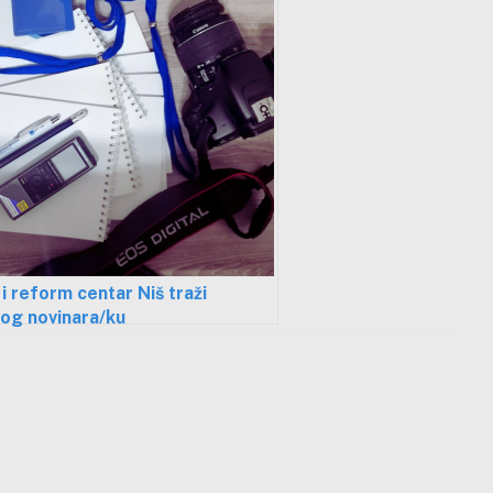
i reform centar Niš traži
og novinara/ku