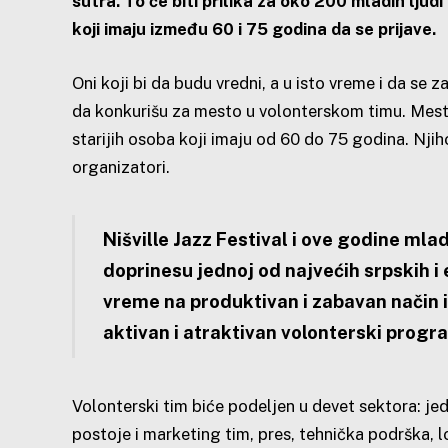
sutra. To će biti prilika za oko 200 mladih ljudi
koji imaju između 60 i 75 godina da se prijave.
Oni koji bi da budu vredni, a u isto vreme i da se
da konkurišu za mesto u volonterskom timu. Mest
starijih osoba koji imaju od 60 do 75 godina. Nji
organizatori.
Nišville Jazz Festival i ove godine mla
doprinesu jednoj od najvećih srpskih i 
vreme na produktivan i zabavan način i
aktivan i atraktivan volonterski progr
Volonterski tim biće podeljen u devet sektora: jed
postoje i marketing tim, pres, tehnička podrška, l