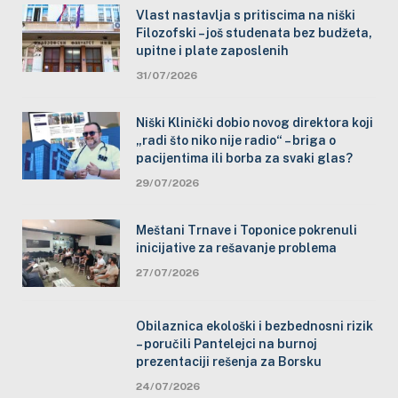
Vlast nastavlja s pritiscima na niški
Filozofski – još studenata bez budžeta,
upitne i plate zaposlenih
31/07/2026
Niški Klinički dobio novog direktora koji
„radi što niko nije radio“ – briga o
pacijentima ili borba za svaki glas?
29/07/2026
Meštani Trnave i Toponice pokrenuli
inicijative za rešavanje problema
27/07/2026
Obilaznica ekološki i bezbednosni rizik
– poručili Pantelejci na burnoj
prezentaciji rešenja za Borsku
24/07/2026