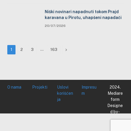
Niški novinari napadnuti tokom Prajd
karavana u Pirotu, uhapšeni napadači
20/07/2026
…
Next
1
2
3
163
O nama
Projekti
Uslovi
Impresu
2024.
korišćen
m
Mediare
ja
form
Designe
d by -
Mediare
form