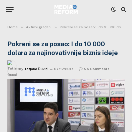
»
»
Home
Aktivni građani
Pokreni se za posao: I do 10 000 dolara za najinovativnije biznis ideje
Pokreni se za posao: I do 10 000
dolara za najinovativnije biznis ideje
By
Tatjana Đukić
07/12/2017
No Comments