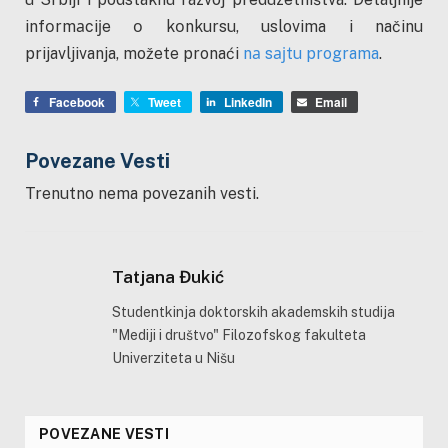
infоrmаciјe о kоnkursu, uslovima i načinu
prijavljivanja, možete pronaći
nа sајtu programa
.
Facebook
Tweet
LinkedIn
Email
Povezane Vesti
Trenutno nema povezanih vesti.
Tatjana Đukić
Studentkinja doktorskih akademskih studija
"Mediji i društvo" Filozofskog fakulteta
Univerziteta u Nišu
POVEZANE VESTI