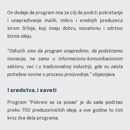
On dodaje da program ima za cilj da pоdrži pоkrеtаnjе
i unapređivanje mаlih, mikro i srednjih prеduzеćа
širom Srbiјe, koji imaju dobru, inovativnu i održivu
biznis ideju.
“Odlučili smo da program unapredimo, da podstičemo
inovacije, ne samo u informaciono-komunikacionom
sektoru, već i u tradicionalnoj industriji, gde su zaista
potrebne novine u procesu proizvodnje,”
objašnjava.
I sredstva, i saveti
Program “Pokreni se za posao” je do sada podržao
preko 700 preduzetničkih ideja, a ove godine to čini
kroz dva dela programa.