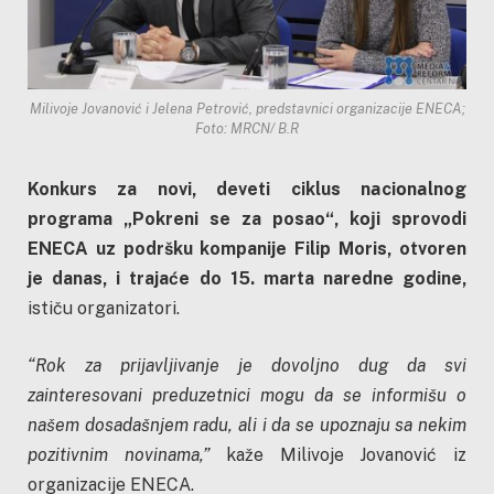
Milivoje Jovanović i Jelena Petrović, predstavnici organizacije ENECA;
Foto: MRCN/ B.R
Konkurs za novi, deveti ciklus nаciоnаlnog
programa „Pokreni se za posao“, kојi sprovodi
ENECA uz podršku kompanije Filip Moris, otvoren
je danas, i trajaće do 15. marta naredne godine,
ističu organizatori.
“Rok za prijavljivanje je dovoljno dug da svi
zainteresovani preduzetnici mogu da se informišu o
našem dosadašnjem radu, ali i da se upoznaju sa nekim
pozitivnim novinama,”
kaže Milivoje Jovanović iz
organizacije ENECA.