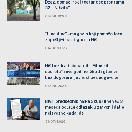
Džez, domaći rok i teatar deo programa
32. “Nišvila”
05/08/2026
“Liceulice” – magazin koji pomaže teže
zapošljivima stigao i u Niš
04/08/2026
Niš bez tradicionalnih “Filmskih
susreta” i ove godine: Grad i glumci
bez dogovora, javnost bez odgovora
03/08/2026
Bivši predsednik niške Skupštine već 3
meseca odlaže odlazak u zatvor, i dalje
neizvesno kada ide
31/07/2026