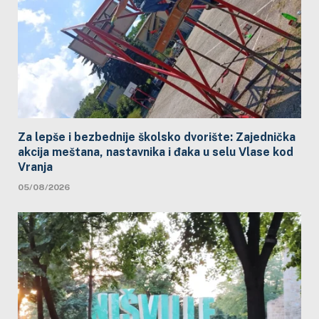
Za lepše i bezbednije školsko dvorište: Zajednička
akcija meštana, nastavnika i đaka u selu Vlase kod
Vranja
05/08/2026