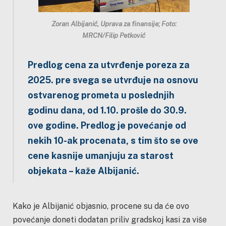
Zoran Albijanić, Uprava za finansije; Foto:
MRCN/Filip Petković
Predlog cena za utvrđenje poreza za
2025. pre svega se utvrđuje na osnovu
ostvarenog prometa u poslednjih
godinu dana, od 1.10. prošle do 30.9.
ove godine. Predlog je povećanje od
nekih 10-ak procenata, s tim što se ove
cene kasnije umanjuju za starost
objekata – kaže Albijanić.
Kako je Albijanić objasnio, procene su da će ovo
povećanje doneti dodatan priliv gradskoj kasi za više