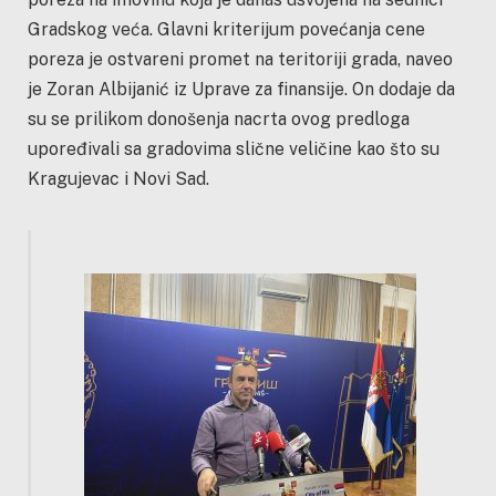
Gradskog veća. Glavni kriterijum povećanja cene
poreza je ostvareni promet na teritoriji grada, naveo
je Zoran Albijanić iz Uprave za finansije. On dodaje da
su se prilikom donošenja nacrta ovog predloga
upoređivali sa gradovima slične veličine kao što su
Kragujevac i Novi Sad.