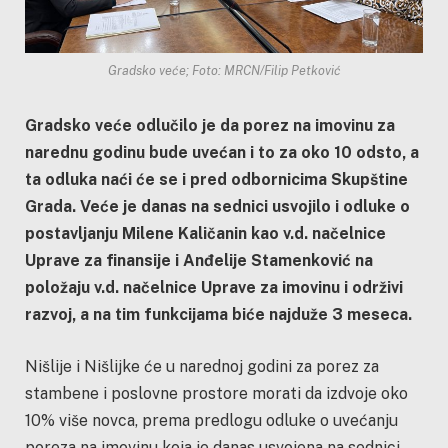
Gradsko veće; Foto: MRCN/Filip Petković
Gradsko veće odlučilo je da porez na imovinu za
narednu godinu bude uvećan i to za oko 10 odsto, a
ta odluka naći će se i pred odbornicima Skupštine
Grada. Veće je danas na sednici usvojilo i odluke o
postavljanju Milene Kaličanin kao v.d. načelnice
Uprave za finansije i Anđelije Stamenković na
položaju v.d. načelnice Uprave za imovinu i održivi
razvoj, a na tim funkcijama biće najduže 3 meseca.
Nišlije i Nišlijke će u narednoj godini za porez za
stambene i poslovne prostore morati da izdvoje oko
10% više novca, prema predlogu odluke o uvećanju
poreza na imovinu koja je danas usvojena na sednici