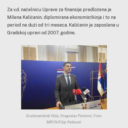
Za v.d. načelnicu Uprave za finansije predložena je
Milena Kaličanin, diplomirana ekonomistkinja i to na
period ne duži od tri meseca. Kaličanin je zaposlena u
Gradskoj upravi od 2007. godine.
Gradonačelnik Niša, Dragoslav Pavlović; Foto:
MRCN/Filip Petković