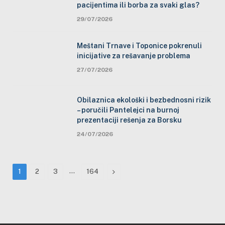
pacijentima ili borba za svaki glas?
29/07/2026
Meštani Trnave i Toponice pokrenuli
inicijative za rešavanje problema
27/07/2026
Obilaznica ekološki i bezbednosni rizik
– poručili Pantelejci na burnoj
prezentaciji rešenja za Borsku
24/07/2026
…
Next
1
2
3
164