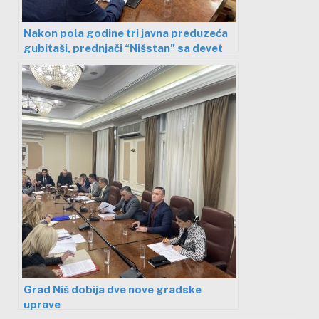
Nakon pola godine tri javna preduzeća
gubitaši, prednjači “Nišstan” sa devet
miliona u minusu
Grad Niš dobija dve nove gradske
uprave