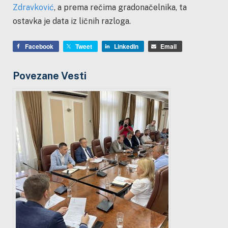
Zdravković
, a prema rečima gradonačelnika, ta
ostavka je data iz ličnih razloga.
Facebook
Tweet
LinkedIn
Email
Povezane Vesti