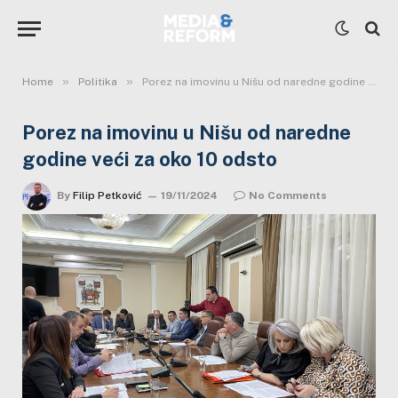
»
»
Home
Politika
Porez na imovinu u Nišu od naredne godine veći za oko 10 odsto
Porez na imovinu u Nišu od naredne
godine veći za oko 10 odsto
By
Filip Petković
19/11/2024
No Comments