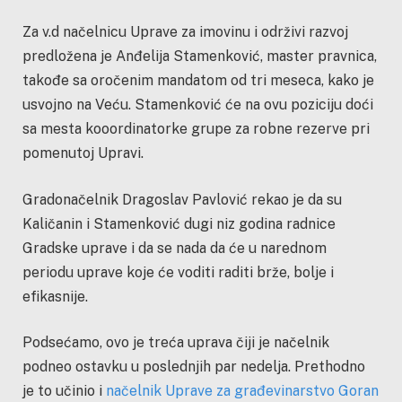
Za v.d načelnicu Uprave za imovinu i održivi razvoj
predložena je Anđelija Stamenković, master pravnica,
takođe sa oročenim mandatom od tri meseca, kako je
usvojno na Veću. Stamenković će na ovu poziciju doći
sa mesta kooordinatorke grupe za robne rezerve pri
pomenutoj Upravi.
Gradonačelnik Dragoslav Pavlović rekao je da su
Kaličanin i Stamenković dugi niz godina radnice
Gradske uprave i da se nada da će u narednom
periodu uprave koje će voditi raditi brže, bolje i
efikasnije.
Podsećamo, ovo je treća uprava čiji je načelnik
podneo ostavku u poslednjih par nedelja. Prethodno
je to učinio i
načelnik Uprave za građevinarstvo Goran