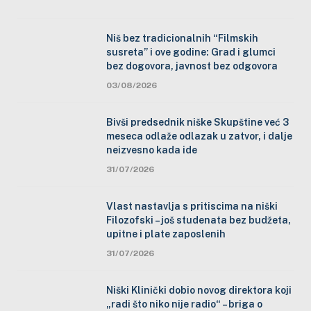
Niš bez tradicionalnih “Filmskih
susreta” i ove godine: Grad i glumci
bez dogovora, javnost bez odgovora
03/08/2026
Bivši predsednik niške Skupštine već 3
meseca odlaže odlazak u zatvor, i dalje
neizvesno kada ide
31/07/2026
Vlast nastavlja s pritiscima na niški
Filozofski – još studenata bez budžeta,
upitne i plate zaposlenih
31/07/2026
Niški Klinički dobio novog direktora koji
„radi što niko nije radio“ – briga o