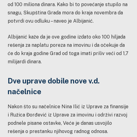
od 100 miliona dinara.
Kako bi to povećanje stupilo na
snagu, Skupština Grada mora do kraja novembra da
potvrdi ovu odluku – naveo je Albijanić.
Albijanić kaže da je ove godine izdato oko 100 hiljada
rešenja za naplatu poreza na imovinu i da očekuje da
će do kraja godine Grad od toga imati priliv veći od 1,7
milijardi dinara.
Dve uprave dobile nove v.d.
načelnice
Nakon što su načelnice Nina Ilić iz Uprave za finansije
i Ružica Đorđević iz Uprave za imovinu i održivi razvoj
podnele pisane ostavke, Veće je danas usvojilo
rešenja o prestanku njihovog radnog odnosa.