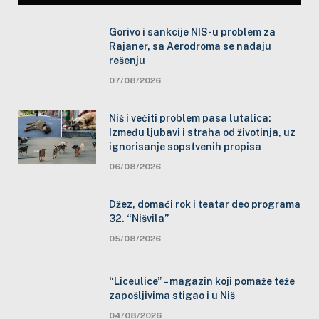
Gorivo i sankcije NIS-u problem za
Rajaner, sa Aerodroma se nadaju
rešenju
07/08/2026
Niš i večiti problem pasa lutalica:
Između ljubavi i straha od životinja, uz
ignorisanje sopstvenih propisa
06/08/2026
Džez, domaći rok i teatar deo programa
32. “Nišvila”
05/08/2026
“Liceulice” – magazin koji pomaže teže
zapošljivima stigao i u Niš
04/08/2026