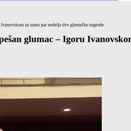
u Ivanovskom za samo par nedelja dve glumačke nagrade
pešan glumac – Igoru Ivanovsko