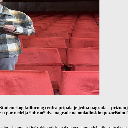
udentskog kulturnog centra pripala je jedna nagrada – priznanj
je u par nedelja “ubrao” dve nagrade na omladinskim pozorišnim fe
 Igor Ivanovski još sabira utiske nakon nedavno održanih festivala u 