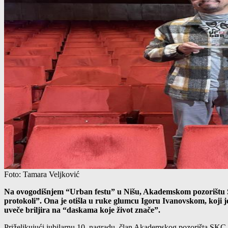
Foto: Tamara Veljković
Na ovogodišnjem “Urban festu” u Nišu, Akademskom pozorištu St
protokoli”. Ona je otišla u ruke glumcu Igoru Ivanovskom, koji 
uveče briljira na “daskama koje život znače”.
Priželjkujući jubilarnu 10. nagradu, član Akademskog pozorišta SKC-a