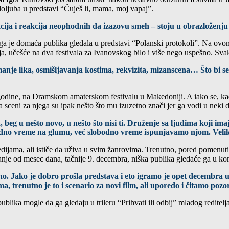
ljuba u predstavi “Čuješ li, mama, moj vapaj”.
ja i reakcija neophodnih da izazovu smeh – stoju u obrazloženju ži
e ga je domaća publika gledala u predstavi “Polanski protokoli”. Na ov
ja, učešće na dva festivala za Ivanovskog bilo i više nego uspešno. Sva
anje lika, osmišljavanja kostima, rekvizita, mizanscena… Što bi se 
ine, na Dramskom amaterskom festivalu u Makedoniji. A iako se, kada
 sceni za njega su ipak nešto što mu izuzetno znači jer ga vodi u neki d
 u nešto novo, u nešto što nisi ti. Druženje sa ljudima koji imaju 
bodno vreme na glumu, već slobodno vreme ispunjavamo njom. Velika
ama, ali ističe da uživa u svim žanrovima. Trenutno, pored pomenutih 
e od mesec dana, tačnije 9. decembra, niška publika gledaće ga u kome
dno. Jako je dobro prošla predstava i eto igramo je opet decembra u
a, trenutno je to i scenario za novi film, ali uporedo i čitamo pozor
blika mogle da ga gledaju u trileru “Prihvati ili odbij” mladog reditel