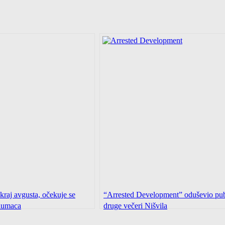
 kraj avgusta, očekuje se
“Arrested Development” oduševio pu
glumaca
druge večeri Nišvila