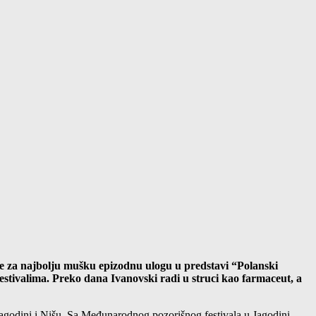
e za najbolju mušku epizodnu ulogu u predstavi “Polanski
stivalima. Preko dana Ivanovski radi u struci kao farmaceut, a
Jagodini i Nišu. Sa Međunarodnog pozorišnog festivala u Jagodini