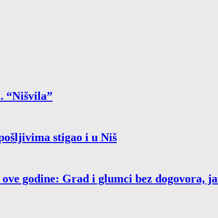
. “Nišvila”
ošljivima stigao i u Niš
i ove godine: Grad i glumci bez dogovora, j