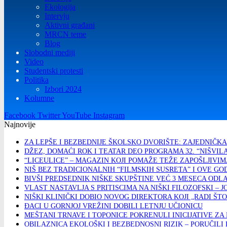
Ekologija
Intervju
Aktivni građani
MRCN teme
Blog
Slobodni mediji
Video
Studentski protesti
Politika
Izbori 2024
Kolumne
Facebook
Twitter
YouTube
Instagram
Najnovije
ZA LEPŠE I BEZBEDNIJE ŠKOLSKO DVORIŠTE: ZAJEDNIČK
DŽEZ, DOMAĆI ROK I TEATAR DEO PROGRAMA 32. “NIŠVIL
“LICEULICE” – MAGAZIN KOJI POMAŽE TEŽE ZAPOŠLJIVIMA
NIŠ BEZ TRADICIONALNIH “FILMSKIH SUSRETA” I OVE G
BIVŠI PREDSEDNIK NIŠKE SKUPŠTINE VEĆ 3 MESECA ODL
VLAST NASTAVLJA S PRITISCIMA NA NIŠKI FILOZOFSKI – 
NIŠKI KLINIČKI DOBIO NOVOG DIREKTORA KOJI „RADI ŠTO 
ĐACI U GORNJOJ VREŽINI DOBILI LETNJU UČIONICU
MEŠTANI TRNAVE I TOPONICE POKRENULI INICIJATIVE Z
OBILAZNICA EKOLOŠKI I BEZBEDNOSNI RIZIK – PORUČILI