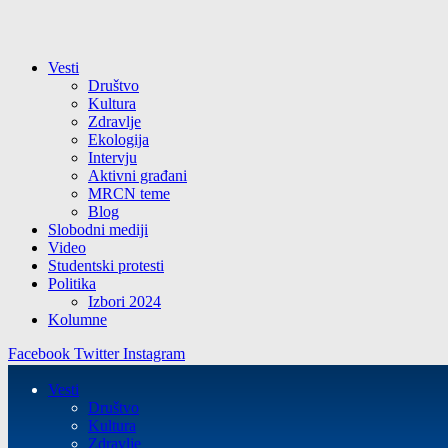
Vesti
Društvo
Kultura
Zdravlje
Ekologija
Intervju
Aktivni građani
MRCN teme
Blog
Slobodni mediji
Video
Studentski protesti
Politika
Izbori 2024
Kolumne
Facebook
Twitter
Instagram
Vesti
Društvo
Kultura
Zdravlje