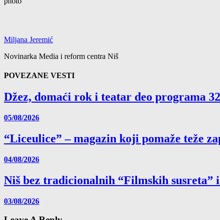
Miljana Jeremić
Novinarka Media i reform centra Niš
POVEZANE VESTI
Džez, domaći rok i teatar deo programa 32
05/08/2026
“Liceulice” – magazin koji pomaže teže zap
04/08/2026
Niš bez tradicionalnih “Filmskih susreta” 
03/08/2026
Leave A Reply