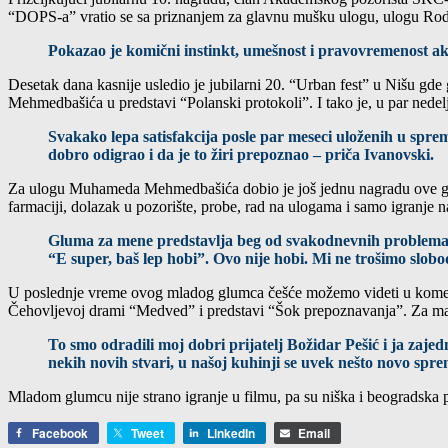
“DOPS-a” vratio se sa priznanjem za glavnu mušku ulogu, ulogu Rodo
Pokazao je komični instinkt, umešnost i pravovremenost akci
Desetak dana kasnije usledio je jubilarni 20. “Urban fest” u Nišu gd
Mehmedbašića u predstavi “Polanski protokoli”. I tako je, u par nedel
Svakako lepa satisfakcija posle par meseci uloženih u sprem
dobro odigrao i da je to žiri prepoznao – priča Ivanovski.
Za ulogu Muhameda Mehmedbašića dobio je još jednu nagradu ove god
farmaciji, dolazak u pozorište, probe, rad na ulogama i samo igranje na
Gluma za mene predstavlja beg od svakodnevnih problema, beg
“E super, baš lep hobi”. Ovo nije hobi. Mi ne trošimo slo
U poslednje vreme ovog mladog glumca češće možemo videti u komedij
Čehovljevoj drami “Medved” i predstavi “Šok prepoznavanja”. Za manj
To smo odradili moj dobri prijatelj Božidar Pešić i ja zaje
nekih novih stvari, u našoj kuhinji se uvek nešto novo sprem
Mladom glumcu nije strano igranje u filmu, pa su niška i beogradska pu
Facebook
Tweet
LinkedIn
Email