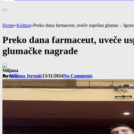
Home
»
Kultura
»
Preko dana farmaceut, uveče uspešan glumac – Igor
Preko dana farmaceut, uveče us
glumačke nagrade
By
Miljana Jeremić
13/11/2024
No Comments