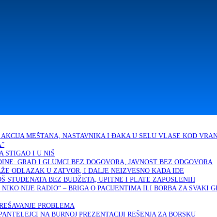
A AKCIJA MEŠTANA, NASTAVNIKA I ĐAKA U SELU VLASE KOD VRA
A”
 STIGAO I U NIŠ
ODINE: GRAD I GLUMCI BEZ DOGOVORA, JAVNOST BEZ ODGOVORA
AŽE ODLAZAK U ZATVOR, I DALJE NEIZVESNO KADA IDE
JOŠ STUDENATA BEZ BUDŽETA, UPITNE I PLATE ZAPOSLENIH
NIKO NIJE RADIO“ – BRIGA O PACIJENTIMA ILI BORBA ZA SVAKI G
A REŠAVANJE PROBLEMA
 PANTELEJCI NA BURNOJ PREZENTACIJI REŠENJA ZA BORSKU