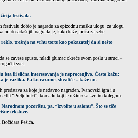
rija festivala.
om festivalu dobio je nagradu za epizodnu mušku ulogu, z
a ulogu
ka od dosadašnjih nagrada je, kako kaže, priča za sebe.
reklo, trešnja na vrhu torte kao pokazatelj da si nešto
 se zavese spuste, mladi glumac okreće svom poslu u struci –
rugačiji svet.
ista ili slična interesovanja je neprocenjivo. Često kažu:
 je razlika. Pa ko razume, shvatiće – kaže on.
predstava za koje je nedavno nagrađen, Ivanovski igra i u
diji “Preljubnici”, komadu koji je režirao sa svojim kolegom.
 Narodnom pozorištu, pa, “izvolite u salonu”. Što se tiče
išne tekstove.
ja Božidara Pešića.