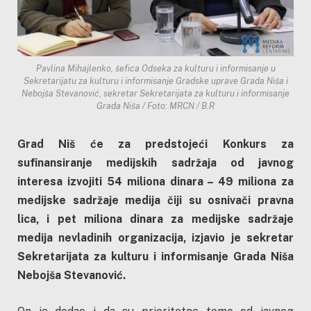
Pavlina Mihajlenko, šefica Odseka za kulturu i informisanje u
Sekretarijatu za kulturu i informisanje Gradske uprave Grada Niša i
Nebojša Stevanović, sekretar Sekretarijata za kulturu i informisanje
Grada Niša / Foto: MRCN / B.R
Grad Niš će za predstojeći Konkurs za
sufinansiranje medijskih sadržaja od javnog
interesa
izvojiti 54 miliona dinara – 49 miliona za
medijske sadržaje medija čiji su osnivači pravna
lica, i pet miliona dinara za medijske sadržaje
medija nevladinih organizacija, izjavio je sekretar
Sekretarijata za kulturu i informisanje Grada Niša
Nebojša Stevanović.