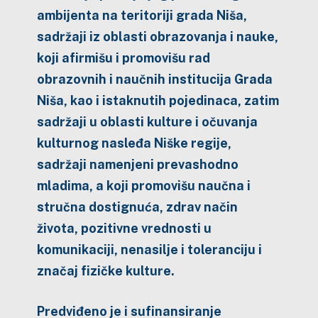
ambijenta na teritoriji grada Niša,
sadržaji iz oblasti obrazovanja i nauke,
koji afirmišu i promovišu rad
obrazovnih i naučnih institucija Grada
Niša, kao i istaknutih pojedinaca, zatim
sadržaji u oblasti kulture i očuvanja
kulturnog nasleđa Niške regije,
sadržaji namenjeni prevashodno
mladima, a koji promovišu naučna i
stručna dostignuća, zdrav način
života, pozitivne vrednosti u
komunikaciji, nenasilje i toleranciju i
značaj fizičke kulture.
Predviđeno je i sufinansiranje