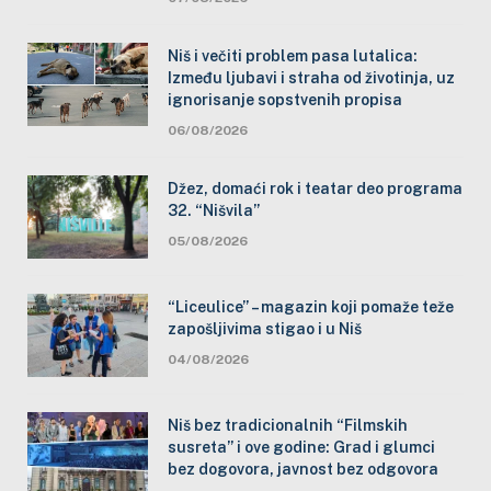
Niš i večiti problem pasa lutalica:
Između ljubavi i straha od životinja, uz
ignorisanje sopstvenih propisa
06/08/2026
Džez, domaći rok i teatar deo programa
32. “Nišvila”
05/08/2026
“Liceulice” – magazin koji pomaže teže
zapošljivima stigao i u Niš
04/08/2026
Niš bez tradicionalnih “Filmskih
susreta” i ove godine: Grad i glumci
bez dogovora, javnost bez odgovora