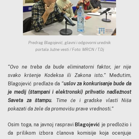
Predrag Blagojević, glavni i odgovorni urednik
portala Južne vesti / Foto: MRCN / T.Dj
“Ovo ne treba da bude eliminatorni faktor, jer nije
svako kršenje Kodeksa ili Zakona isto.”
Međutim,
Blagojević predlaže da
“
uslov za konkurisanje bude da
je medij (štampani i elektronski) prihvatio nadležnost
Saveta za štampu
. Time će i gradske vlasti Niša
pokazati da žele da promovišu prave vrednosti.”
Osim toga, na javnoj raspravi
Blagojević
je predložio i
da prilikom izbora članova komisije koja ocenjuje