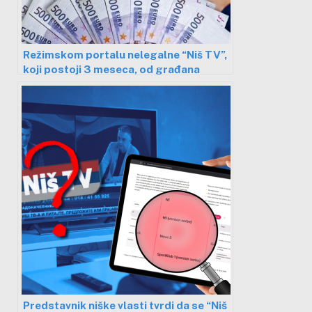
Režimskom portalu nelegalne “Niš TV”,
koji postoji 3 meseca, od građana
100.000 evra, milioni i za tek osnovan
medij
Predstavnik niške vlasti tvrdi da se “Niš