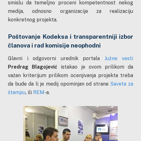
smislu da temeljno proceni kompetentnost nekog
medija, odnosno organizacije za realizaciju
konkretnog projekta.
Poštovanje Kodeksa i transparentniji izbor
članova i rad komisije neophodni
Glavni i odgovorni urednik portala
Južne vesti
Predrag Blagojević
istakao je ovom prilikom da
važan kriterijum prilikom ocenjivanja projekta treba
da bude da li je medij opominjan od strane
Saveta za
štampu
, ili
REM
-a.