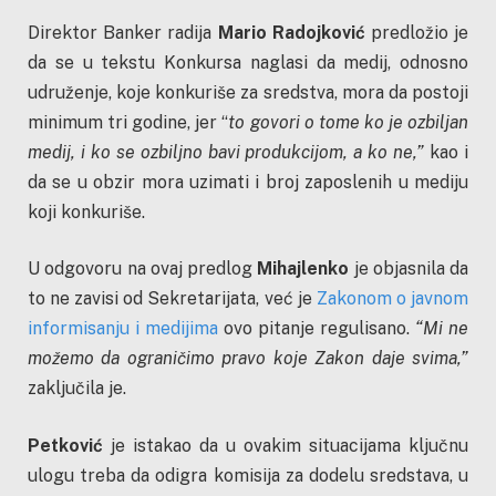
Direktor Banker radija
Mario Radojković
predložio je
da se u tekstu Konkursa naglasi da medij, odnosno
udruženje, koje konkuriše za sredstva, mora da postoji
minimum tri godine, jer “
to govori o tome ko je ozbiljan
medij, i ko se ozbiljno bavi produkcijom, a ko ne,”
kao i
da se u obzir mora uzimati i broj zaposlenih u mediju
koji konkuriše.
U odgovoru na ovaj predlog
Mihajlenko
je objasnila da
to ne zavisi od Sekretarijata, već je
Zakonom o javnom
informisanju i medijima
ovo pitanje regulisano.
“Mi ne
možemo da ograničimo pravo koje Zakon daje svima,”
zaključila je.
Petković
je istakao da u ovakim situacijama ključnu
ulogu treba da odigra komisija za dodelu sredstava, u