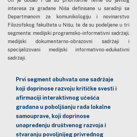
On je dodao i da su prioritetne teme od javnog
interesa za građane Niša definisane u saradnji sa
Departmanom za komunikologiju i novinarstvo
Filozofskog fakulteta u Nišu, te da su podeljene u tri
segmenta: medijski programsko-informativni sadržaji,
medijski dokumentarno-obrazovni sadržaji i
specijalizovani medijski informativno-edukativni
sadržaji.
Prvi segment obuhvata one sadržaje
koji doprinose razvoju kritičke svesti i
afirmaciji interaktivnog učešća
građana u poboljšanju rada lokalne
samouprave, koji doprinose
unapređenju društvenog razvoja i
stvaranju povoljnijeg privrednog