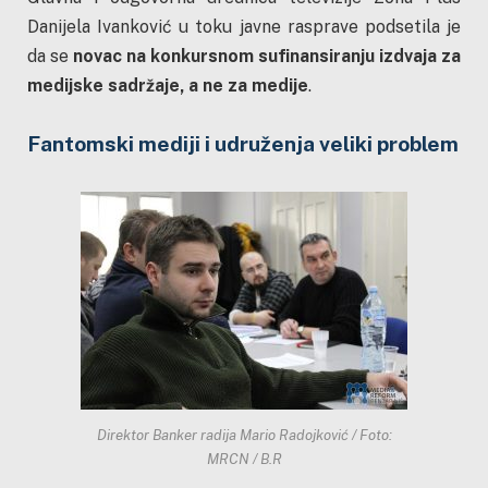
Danijela Ivanković u toku javne rasprave podsetila je
da se
novac na konkursnom sufinansiranju izdvaja za
medijske sadržaje, a ne za medije
.
Fantomski mediji i udruženja veliki problem
Direktor Banker radija Mario Radojković / Foto:
MRCN / B.R