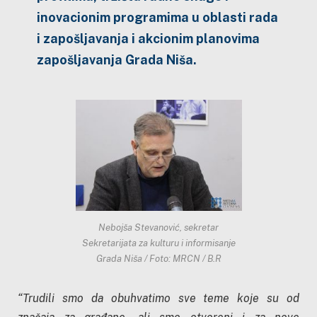
inovacionim programima u oblasti rada
i zapošljavanja i akcionim planovima
zapošljavanja Grada Niša.
Nebojša Stevanović, sekretar
Sekretarijata za kulturu i informisanje
Grada Niša / Foto: MRCN / B.R
“Trudili smo da obuhvatimo sve teme koje su od