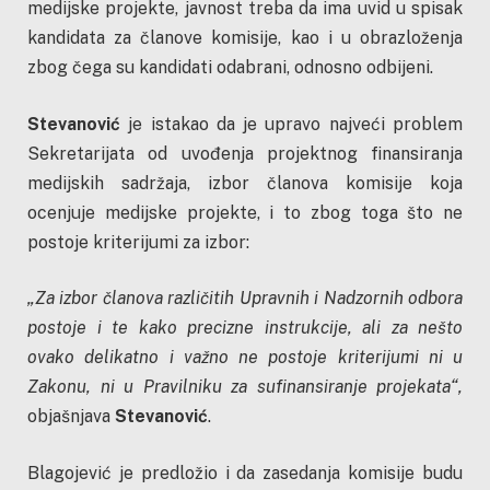
medijske projekte, javnost treba da ima uvid u spisak
kandidata za članove komisije, kao i u obrazloženja
zbog čega su kandidati odabrani, odnosno odbijeni.
Stevanović
je istakao da je upravo najveći problem
Sekretarijata od uvođenja projektnog finansiranja
medijskih sadržaja, izbor članova komisije koja
ocenjuje medijske projekte, i to zbog toga što ne
postoje kriterijumi za izbor:
„Za izbor članova različitih Upravnih i Nadzornih odbora
postoje i te kako precizne instrukcije, ali za nešto
ovako delikatno i važno ne postoje kriterijumi ni u
Zakonu, ni u Pravilniku za sufinansiranje projekata“,
objašnjava
Stevanović
.
Blagojević je predložio i da zasedanja komisije budu