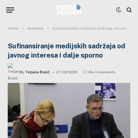
»
»
Home
Aktuelno
Sufinansiranje medijskih sadržaja od javnog interesa i dalje sporno
Sufinansiranje medijskih sadržaja od
javnog interesa i dalje sporno
By
Tatjana Đukić
27/02/2018
No Comments