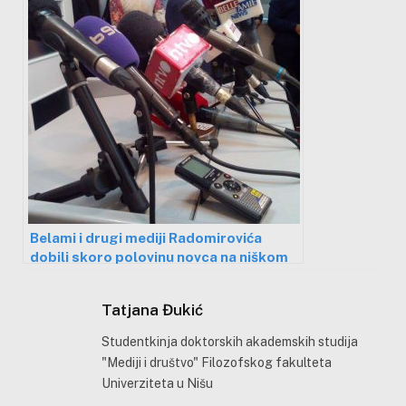
Belami i drugi mediji Radomirovića
dobili skoro polovinu novca na niškom
medijskom konkursu
Tatjana Đukić
Studentkinja doktorskih akademskih studija
"Mediji i društvo" Filozofskog fakulteta
Univerziteta u Nišu