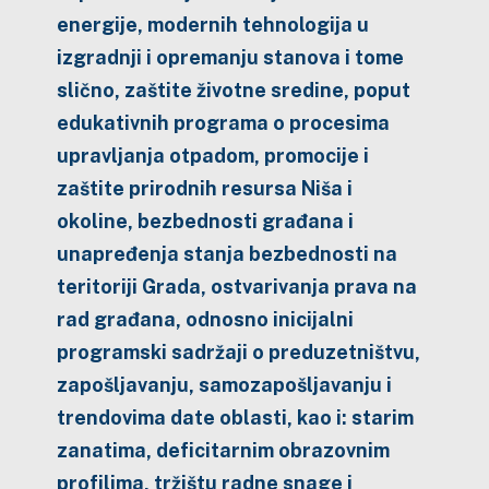
energije, modernih tehnologija u
izgradnji i opremanju stanova i tome
slično, zaštite životne sredine, poput
edukativnih programa o procesima
upravljanja otpadom, promocije i
zaštite prirodnih resursa Niša i
okoline, bezbednosti građana i
unapređenja stanja bezbednosti na
teritoriji Grada, ostvarivanja prava na
rad građana, odnosno inicijalni
programski sadržaji o preduzetništvu,
zapošljavanju, samozapošljavanju i
trendovima date oblasti, kao i: starim
zanatima, deficitarnim obrazovnim
profilima, tržištu radne snage i