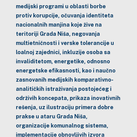
medijski programi u oblasti borbe
protiv korupcije, očuvanja identiteta
nacionalnih manjina koje žive na
teritoriji Grada Niša, negovanja
multietničnosti i verske tolerancije u
loalnoj zajednici, inkluzije osoba sa
invaliditetom, energetike, odnosno
energetske efikasnosti, kao i naučno
zasnovanih medijskih komparativno-
analitičkih istraživanja postojećeg i
održivih koncepata, prikaza inovativnih
rešenja, uz ilustraciju primera dobre
prakse u ataru Grada Niša,
organizacije komunalnog sistema,
implementacije obnovljivih izvora