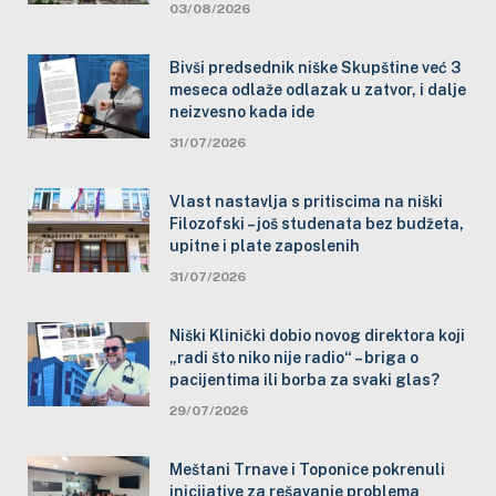
03/08/2026
Bivši predsednik niške Skupštine već 3
meseca odlaže odlazak u zatvor, i dalje
neizvesno kada ide
31/07/2026
Vlast nastavlja s pritiscima na niški
Filozofski – još studenata bez budžeta,
upitne i plate zaposlenih
31/07/2026
Niški Klinički dobio novog direktora koji
„radi što niko nije radio“ – briga o
pacijentima ili borba za svaki glas?
29/07/2026
Meštani Trnave i Toponice pokrenuli
inicijative za rešavanje problema