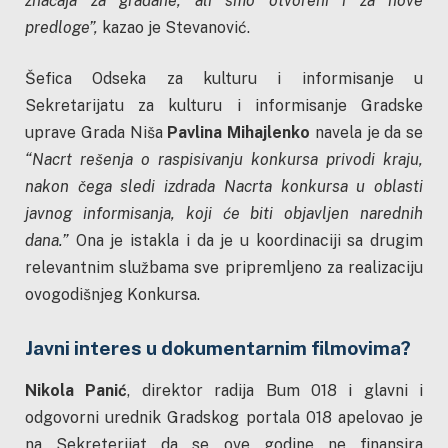
značaja za građane, ali smo otvoreni i za nove
predloge”,
kazao je Stevanović.
Šefica Odseka za kulturu i informisanje u
Sekretarijatu za kulturu i informisanje Gradske
uprave Grada Niša
Pavlina Mihajlenko
navela je da se
“Nacrt rešenja o raspisivanju konkursa privodi kraju,
nakon čega sledi izdrada Nacrta konkursa u oblasti
javnog informisanja, koji će biti objavljen narednih
dana.”
Ona je istakla i da je u koordinaciji sa drugim
relevantnim službama sve pripremljeno za realizaciju
ovogodišnjeg Konkursa.
Javni interes u dokumentarnim filmovima?
Nikola Panić
, direktor radija Bum 018 i glavni i
odgovorni urednik Gradskog portala 018 apelovao je
na Sekreterijat da se ove godine ne finansira