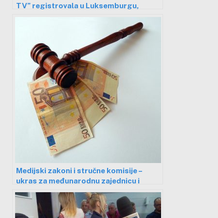
TV” registrovala u Luksemburgu,
njihove institucije to demantuju
Medijski zakoni i stručne komisije –
ukras za međunarodnu zajednicu i
šarena laža za domaću javnost