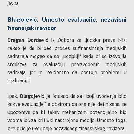
javna.
Blagojević: Umesto evaluacije, nezavisni
finansijski revizor
Dragan Đorđević
iz Odbora za ljudska prava Niš,
rekao je da bi ceo proces sufinansiranja medijskih
sadražaja mogao da se „uozbilji“ kada bi se izdvojila
sredstva za evaluaciju proizvedenih medijskih
sadržaja, jer je “evidentno da postoje problemi u
realizaciji”.
Ipak,
Blagojević
je istakao da se “boji uvođenja bilo
kakve evaluacije,” s obzirom da ona nije definisana, te
upozorava da bi takav mehanizam potencijalno bio
veoma loš za kritički nastrojene medije. Umesto toga,
preložio je uvođenje nezavisnog finansijskog revizora.