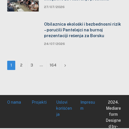
27/07/2026
Obilaznica ekološki i bezbednosni rizik
– poručili Pantelejci na burnoj
prezentaciji rešenja za Borsku
24/07/2026
…
Next
1
2
3
164
O nama
Projekti
Uslovi
Impresu
2024.
korišćen
m
Mediare
ja
form
Designe
d by -