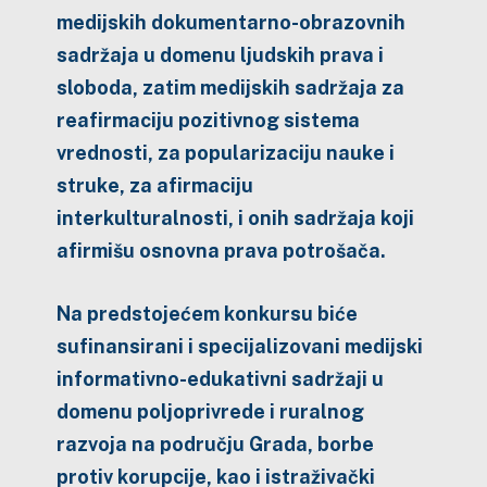
medijskih dokumentarno-obrazovnih
sadržaja u domenu ljudskih prava i
sloboda, zatim medijskih sadržaja za
reafirmaciju pozitivnog sistema
vrednosti, za popularizaciju nauke i
struke, za afirmaciju
interkulturalnosti, i onih sadržaja koji
afirmišu osnovna prava potrošača.
Na predstojećem konkursu biće
sufinansirani i specijalizovani medijski
informativno-edukativni sadržaji u
domenu poljoprivrede i ruralnog
razvoja na području Grada, borbe
protiv korupcije, kao i istraživački