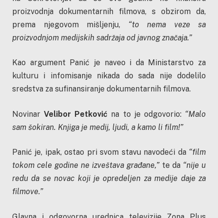
proizvodnja dokumentarnih filmova, s obzirom da,
prema njegovom mišljenju,
“to nema veze sa
proizvodnjom medijskih sadržaja od javnog značaja.”
Kao argument Panić je naveo i da Ministarstvo za
kulturu i infomisanje nikada do sada nije dodelilo
sredstva za sufinansiranje dokumentarnih filmova.
Novinar
Velibor Petković
na to je odgovorio:
“Malo
sam šokiran. Knjiga je medij, ljudi, a kamo li film!”
Panić je, ipak, ostao pri svom stavu navodeći da
“film
tokom cele godine ne izveštava građane,”
te da
“nije u
redu da se novac koji je opredeljen za medije daje za
filmove.”
Glavna i odgovorna urednica televizije Zona Plus