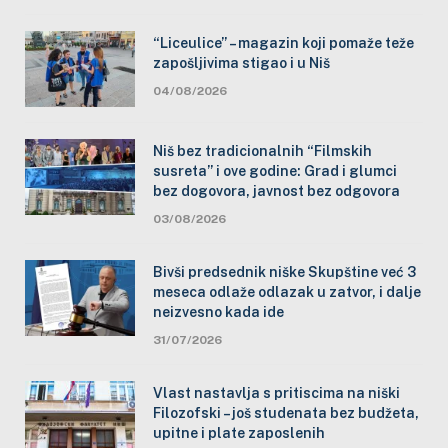
“Liceulice” – magazin koji pomaže teže
zapošljivima stigao i u Niš
04/08/2026
Niš bez tradicionalnih “Filmskih
susreta” i ove godine: Grad i glumci
bez dogovora, javnost bez odgovora
03/08/2026
Bivši predsednik niške Skupštine već 3
meseca odlaže odlazak u zatvor, i dalje
neizvesno kada ide
31/07/2026
Vlast nastavlja s pritiscima na niški
Filozofski – još studenata bez budžeta,
upitne i plate zaposlenih