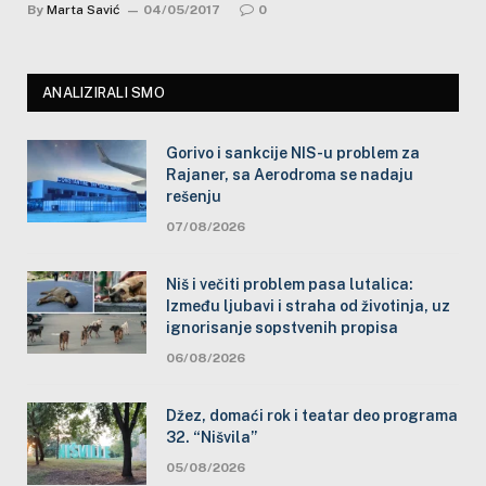
By
Marta Savić
04/05/2017
0
ANALIZIRALI SMO
Gorivo i sankcije NIS-u problem za
Rajaner, sa Aerodroma se nadaju
rešenju
07/08/2026
Niš i večiti problem pasa lutalica:
Između ljubavi i straha od životinja, uz
ignorisanje sopstvenih propisa
06/08/2026
Džez, domaći rok i teatar deo programa
32. “Nišvila”
05/08/2026