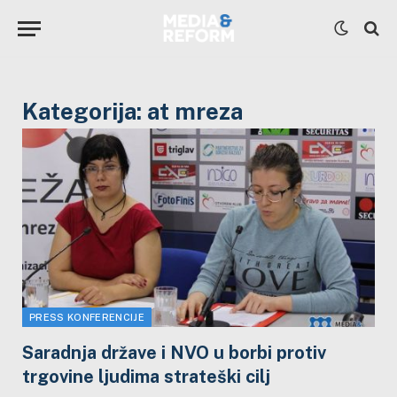
Kategorija:
at mreza
PRESS KONFERENCIJE
Saradnja države i NVO u borbi protiv
trgovine ljudima strateški cilj