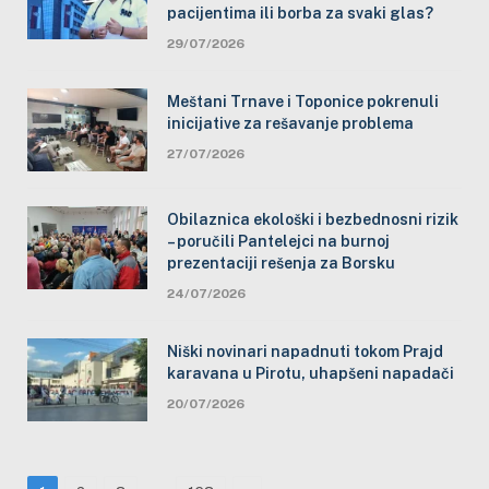
pacijentima ili borba za svaki glas?
29/07/2026
Meštani Trnave i Toponice pokrenuli
inicijative za rešavanje problema
27/07/2026
Obilaznica ekološki i bezbednosni rizik
– poručili Pantelejci na burnoj
prezentaciji rešenja za Borsku
24/07/2026
Niški novinari napadnuti tokom Prajd
karavana u Pirotu, uhapšeni napadači
20/07/2026