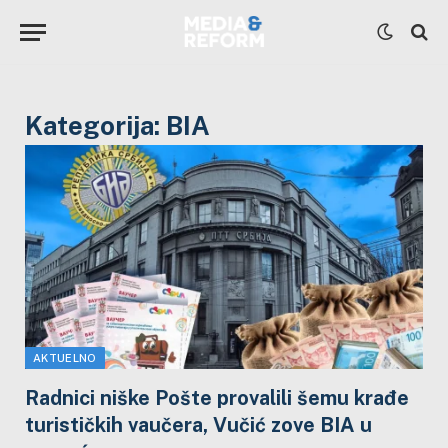
Kategorija:
BIA
AKTUELNO
Radnici niške Pošte provalili šemu krađe
turističkih vaučera, Vučić zove BIA u