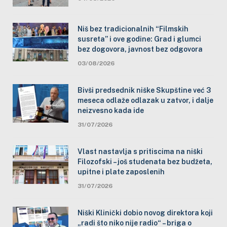
Niš bez tradicionalnih “Filmskih
susreta” i ove godine: Grad i glumci
bez dogovora, javnost bez odgovora
03/08/2026
Bivši predsednik niške Skupštine već 3
meseca odlaže odlazak u zatvor, i dalje
neizvesno kada ide
31/07/2026
Vlast nastavlja s pritiscima na niški
Filozofski – još studenata bez budžeta,
upitne i plate zaposlenih
31/07/2026
Niški Klinički dobio novog direktora koji
„radi što niko nije radio“ – briga o