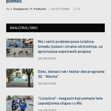
pomoć
By
J. Stojanović / F. Petković
07/07/2026
0
ANALIZIRALI SMO
Niš i večiti problem pasa lutalica:
Između ljubavi i straha od životinja, uz
ignorisanje sopstvenih propisa
06/08/2026
Džez, domaći rok i teatar deo programa
32. “Nišvila”
05/08/2026
“Liceulice” – magazin koji pomaže teže
zapošljivima stigao i u Niš
04/08/2026