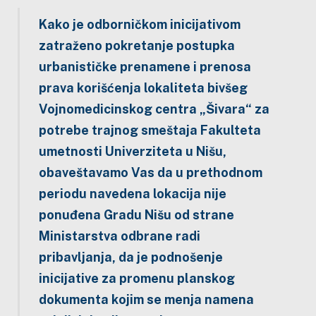
Kako je odborničkom inicijativom
zatraženo pokretanje postupka
urbanističke prenamene i prenosa
prava korišćenja lokaliteta bivšeg
Vojnomedicinskog centra „Šivara“ za
potrebe trajnog smeštaja Fakulteta
umetnosti Univerziteta u Nišu,
obaveštavamo Vas da u prethodnom
periodu navedena lokacija nije
ponuđena Gradu Nišu od strane
Ministarstva odbrane radi
pribavljanja, da je podnošenje
inicijative za promenu planskog
dokumenta kojim se menja namena