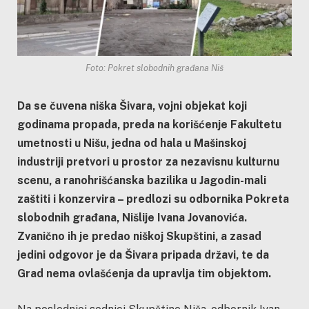
Foto: Pokret slobodnih građana Niš
Da se čuvena niška Šivara, vojni objekat koji
godinama propada, preda na korišćenje Fakultetu
umetnosti u Nišu, jedna od hala u Mašinskoj
industriji pretvori u prostor za nezavisnu kulturnu
scenu, a ranohrišćanska bazilika u Jagodin-mali
zaštiti i konzervira – predlozi su odbornika Pokreta
slobodnih građana, Nišlije Ivana Jovanovića.
Zvanično ih je predao niškoj Skupštini, a zasad
jedini odgovor je da Šivara pripada državi, te da
Grad nema ovlašćenja da upravlja tim objektom.