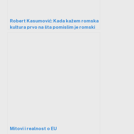
Robert Kasumović: Kada kažem romska
kultura prvo na šta pomislim je romski
jezik
Mitovi i realnost o EU