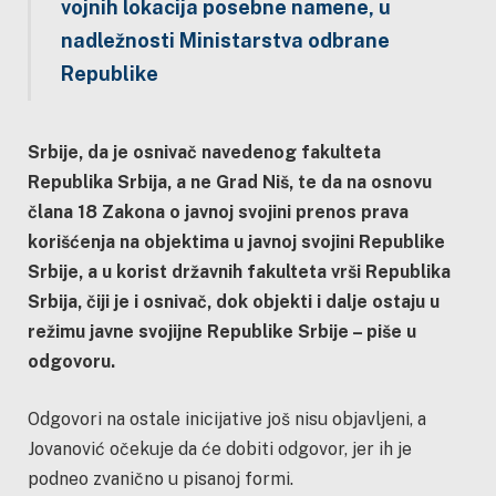
vojnih lokacija posebne namene, u
nadležnosti Ministarstva odbrane
Republike
Srbije, da je osnivač navedenog fakulteta
Republika Srbija, a ne Grad Niš, te da na osnovu
člana 18 Zakona o javnoj svojini prenos prava
korišćenja na objektima u javnoj svojini Republike
Srbije, a u korist državnih fakulteta vrši Republika
Srbija, čiji je i osnivač, dok objekti i dalje ostaju u
režimu javne svojijne Republike Srbije – piše u
odgovoru.
Odgovori na ostale inicijative još nisu objavljeni, a
Jovanović očekuje da će dobiti odgovor, jer ih je
podneo zvanično u pisanoj formi.