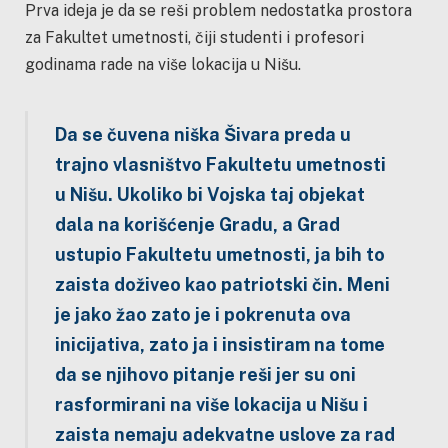
Prva ideja je da se reši problem nedostatka prostora
za Fakultet umetnosti, čiji studenti i profesori
godinama rade na više lokacija u Nišu.
Da se čuvena niška Šivara preda u
trajno vlasništvo Fakultetu umetnosti
u Nišu. Ukoliko bi Vojska taj objekat
dala na korišćenje Gradu, a Grad
ustupio Fakultetu umetnosti, ja bih to
zaista doživeo kao patriotski čin. Meni
je jako žao zato je i pokrenuta ova
inicijativa, zato ja i insistiram na tome
da se njihovo pitanje reši jer su oni
rasformirani na više lokacija u Nišu i
zaista nemaju adekvatne uslove za rad