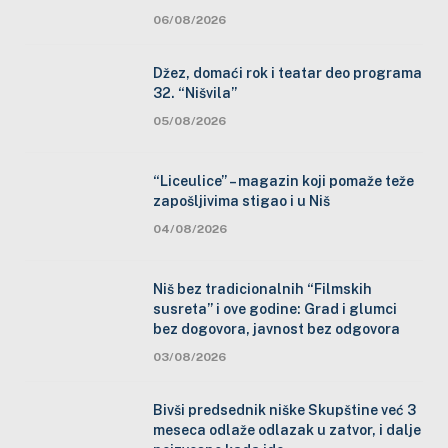
06/08/2026
Džez, domaći rok i teatar deo programa
32. “Nišvila”
05/08/2026
“Liceulice” – magazin koji pomaže teže
zapošljivima stigao i u Niš
04/08/2026
Niš bez tradicionalnih “Filmskih
susreta” i ove godine: Grad i glumci
bez dogovora, javnost bez odgovora
03/08/2026
Bivši predsednik niške Skupštine već 3
meseca odlaže odlazak u zatvor, i dalje