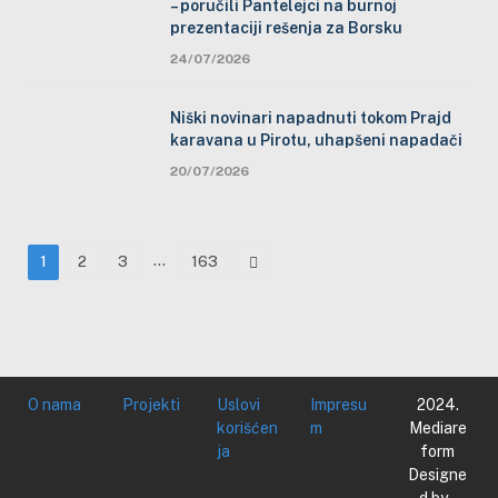
– poručili Pantelejci na burnoj
prezentaciji rešenja za Borsku
24/07/2026
Niški novinari napadnuti tokom Prajd
karavana u Pirotu, uhapšeni napadači
20/07/2026
…
Next
1
2
3
163
O nama
Projekti
Uslovi
Impresu
2024.
korišćen
m
Mediare
ja
form
Designe
d by -