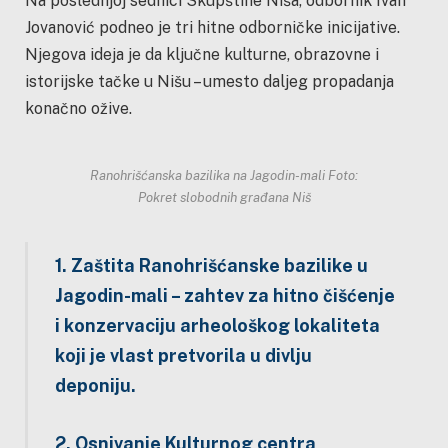
Na poslednjoj sednici Skupštine Niša, odbornik Ivan
Jovanović podneo je tri hitne odborničke inicijative.
Njegova ideja je da ključne kulturne, obrazovne i
istorijske tačke u Nišu – umesto daljeg propadanja
konačno ožive.
Ranohrišćanska bazilika na Jagodin-mali Foto:
Pokret slobodnih građana Niš
1. Zaštita Ranohrišćanske bazilike u
Jagodin-mali – zahtev za hitno čišćenje
i konzervaciju arheološkog lokaliteta
koji je vlast pretvorila u divlju
deponiju.
2. Osnivanje Kulturnog centra