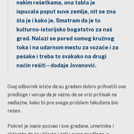
nekim rešetkama, ona tabla je
ispucala poput suve zemlje, nit se zna
šta je i kako je. Smatram da je to
kulturno-istorijsko bogatstvo za naš
grad. Nalazi se pored samog kružnog
toka i na udarnom mestu za vozače i za
pešake i treba to svakako na drugi
način rešiti – dodaje Jovanović.
Ovaj odbornik ističe da su građani dobro prihvatili ove
predloge i veruje da je važno da se vrši pritisak na
nadležne, kako bi pre svega problem fakulteta bio
rešen.
Pokret je inače pozvao i sve građane, umetnike i