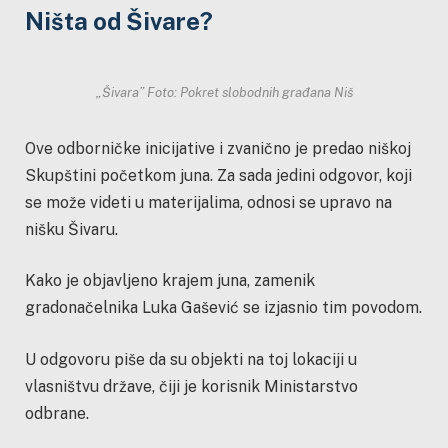
Ništa od Šivare?
„Šivara” Foto: Pokret slobodnih građana Niš
Ove odborničke inicijative i zvanično je predao niškoj
Skupštini početkom juna. Za sada jedini odgovor, koji
se može videti u materijalima, odnosi se upravo na
nišku Šivaru.
Kako je objavljeno krajem juna, zamenik
gradonačelnika Luka Gašević se izjasnio tim povodom.
U odgovoru piše da su objekti na toj lokaciji u
vlasništvu države, čiji je korisnik Ministarstvo
odbrane.