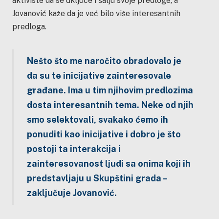
aktiviste da se uključe i šalju svoje predloge, a
Jovanović kaže da je već bilo više interesantnih
predloga.
Nešto što me naročito obradovalo je
da su te inicijative zainteresovale
građane. Ima u tim njihovim predlozima
dosta interesantnih tema. Neke od njih
smo selektovali, svakako ćemo ih
ponuditi kao inicijative i dobro je što
postoji ta interakcija i
zainteresovanost ljudi sa onima koji ih
predstavljaju u Skupštini grada –
zaključuje Jovanović.