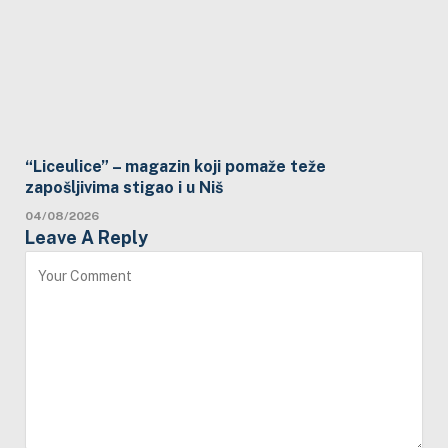
“Liceulice” – magazin koji pomaže teže
zapošljivima stigao i u Niš
04/08/2026
Leave A Reply