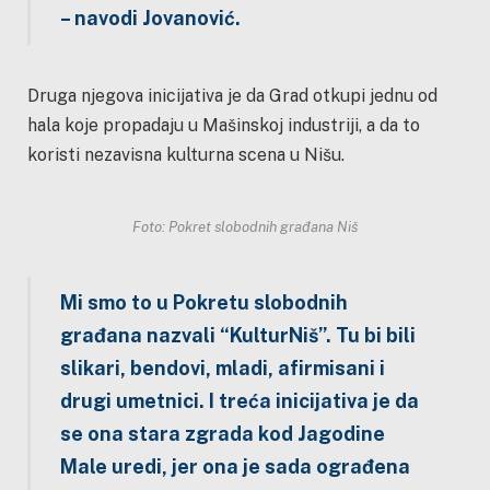
– navodi Jovanović.
Druga njegova inicijativa je da Grad otkupi jednu od
hala koje propadaju u Mašinskoj industriji, a da to
koristi nezavisna kulturna scena u Nišu.
Foto: Pokret slobodnih građana Niš
Mi smo to u Pokretu slobodnih
građana nazvali “KulturNiš”. Tu bi bili
slikari, bendovi, mladi, afirmisani i
drugi umetnici. I treća inicijativa je da
se ona stara zgrada kod Jagodine
Male uredi, jer ona je sada ograđena