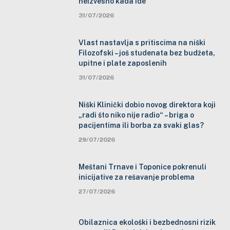
neizvesno kada ide
31/07/2026
Vlast nastavlja s pritiscima na niški
Filozofski – još studenata bez budžeta,
upitne i plate zaposlenih
31/07/2026
Niški Klinički dobio novog direktora koji
„radi što niko nije radio“ – briga o
pacijentima ili borba za svaki glas?
29/07/2026
Meštani Trnave i Toponice pokrenuli
inicijative za rešavanje problema
27/07/2026
Obilaznica ekološki i bezbednosni rizik