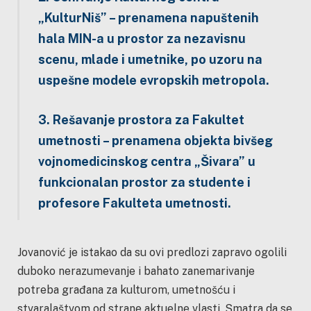
„KulturNiš” – prenamena napuštenih
hala MIN-a u prostor za nezavisnu
scenu, mlade i umetnike, po uzoru na
uspešne modele evropskih metropola.
3. Rešavanje prostora za Fakultet
umetnosti – prenamena objekta bivšeg
vojnomedicinskog centra „Šivara” u
funkcionalan prostor za studente i
profesore Fakulteta umetnosti.
Jovanović je istakao da su ovi predlozi zapravo ogolili
duboko nerazumevanje i bahato zanemarivanje
potreba građana za kulturom, umetnošću i
stvaralaštvom od strane aktuelne vlasti. Smatra da se