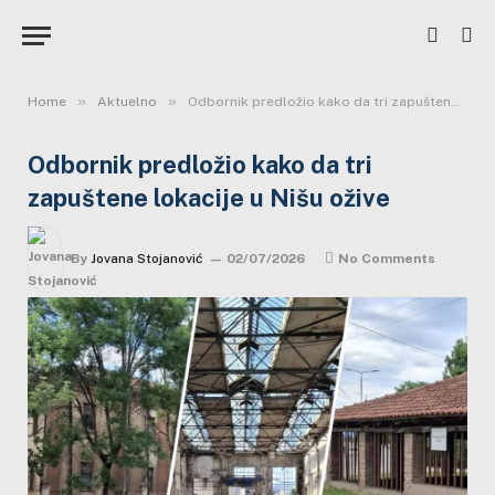
»
»
Home
Aktuelno
Odbornik predložio kako da tri zapuštene lokacije u Nišu ožive
Odbornik predložio kako da tri
zapuštene lokacije u Nišu ožive
By
Jovana Stojanović
02/07/2026
No Comments