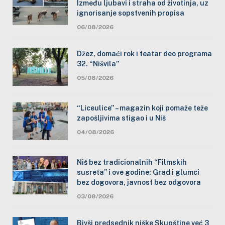
Između ljubavi i straha od životinja, uz
ignorisanje sopstvenih propisa
06/08/2026
Džez, domaći rok i teatar deo programa
32. “Nišvila”
05/08/2026
“Liceulice” – magazin koji pomaže teže
zapošljivima stigao i u Niš
04/08/2026
Niš bez tradicionalnih “Filmskih
susreta” i ove godine: Grad i glumci
bez dogovora, javnost bez odgovora
03/08/2026
Bivši predsednik niške Skupštine već 3