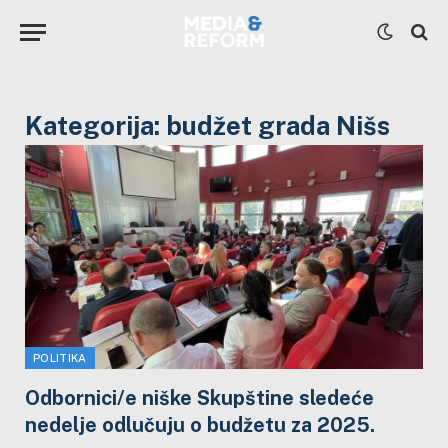
Kategorija:
budžet grada Nišs
POLITIKA
Odbornici/e niške Skupštine sledeće
nedelje odlučuju o budžetu za 2025.