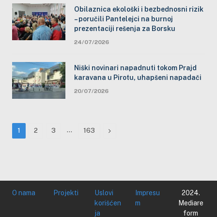
Obilaznica ekološki i bezbednosni rizik
– poručili Pantelejci na burnoj
prezentaciji rešenja za Borsku
24/07/2026
Niški novinari napadnuti tokom Prajd
karavana u Pirotu, uhapšeni napadači
20/07/2026
…
Next
1
2
3
163
O nama
Projekti
Uslovi
Impresu
2024.
korišćen
m
Mediare
ja
form