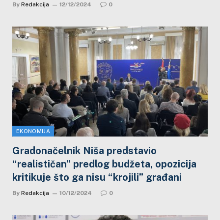
By
Redakcija
12/12/2024
0
EKONOMIJA
Gradonačelnik Niša predstavio
“realističan” predlog budžeta, opozicija
kritikuje što ga nisu “krojili” građani
By
Redakcija
10/12/2024
0