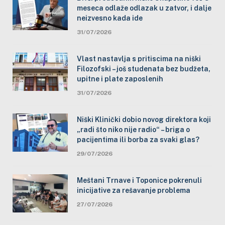
meseca odlaže odlazak u zatvor, i dalje
neizvesno kada ide
31/07/2026
Vlast nastavlja s pritiscima na niški
Filozofski – još studenata bez budžeta,
upitne i plate zaposlenih
31/07/2026
Niški Klinički dobio novog direktora koji
„radi što niko nije radio“ – briga o
pacijentima ili borba za svaki glas?
29/07/2026
Meštani Trnave i Toponice pokrenuli
inicijative za rešavanje problema
27/07/2026