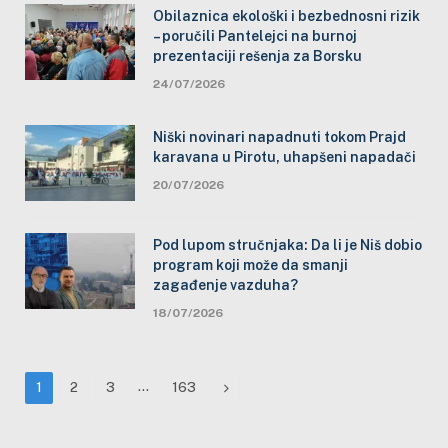
Obilaznica ekološki i bezbednosni rizik
– poručili Pantelejci na burnoj
prezentaciji rešenja za Borsku
24/07/2026
Niški novinari napadnuti tokom Prajd
karavana u Pirotu, uhapšeni napadači
20/07/2026
Pod lupom stručnjaka: Da li je Niš dobio
program koji može da smanji
zagađenje vazduha?
18/07/2026
…
Next
1
2
3
163