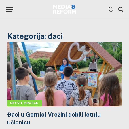
Kategorija:
đaci
AKTIVNI GRAĐANI
Đaci u Gornjoj Vrežini dobili letnju
učionicu