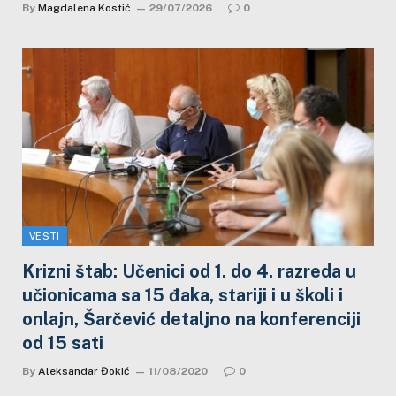
By
Magdalena Kostić
29/07/2026
0
VESTI
Krizni štab: Učenici od 1. do 4. razreda u
učionicama sa 15 đaka, stariji i u školi i
onlajn, Šarčević detaljno na konferenciji
od 15 sati
By
Aleksandar Đokić
11/08/2020
0