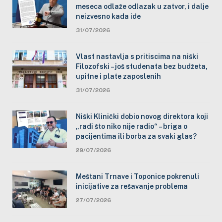
meseca odlaže odlazak u zatvor, i dalje
neizvesno kada ide
31/07/2026
Vlast nastavlja s pritiscima na niški
Filozofski – još studenata bez budžeta,
upitne i plate zaposlenih
31/07/2026
Niški Klinički dobio novog direktora koji
„radi što niko nije radio“ – briga o
pacijentima ili borba za svaki glas?
29/07/2026
Meštani Trnave i Toponice pokrenuli
inicijative za rešavanje problema
27/07/2026