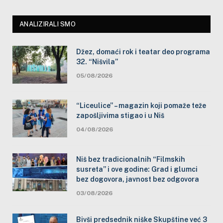
ANALIZIRALI SMO
Džez, domaći rok i teatar deo programa
32. “Nišvila”
05/08/2026
“Liceulice” – magazin koji pomaže teže
zapošljivima stigao i u Niš
04/08/2026
Niš bez tradicionalnih “Filmskih
susreta” i ove godine: Grad i glumci
bez dogovora, javnost bez odgovora
03/08/2026
Bivši predsednik niške Skupštine već 3